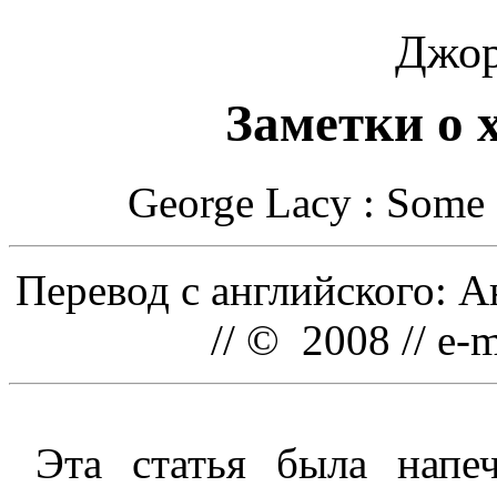
Джор
Заметки о 
George Lacy : Some B
Перевод с английского: 
// © 2008 // e-
Эта статья была напе