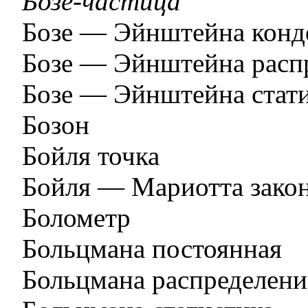
Бозе-частица
Бозе — Эйнштейна конд
Бозе — Эйнштейна расп
Бозе — Эйнштейна стат
Бозон
Бойля точка
Бойля — Мариотта зако
Болометр
Больцмана постоянная
Больцмана распределени