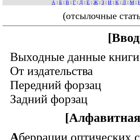
А
:
Б
:
В
:
Г
:
Д
:
Е
:
Ж
:
З
:
И
:
К
:
Л
:
М
:
(отсылочные стат
[Ввод
Выходные данные книги
От издательства
Передний форзац
Задний форзац
[Алфавитная
Аберрации оптических 