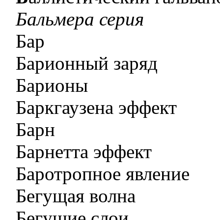
Бальмера серия
Бар
Барионный заряд
Барионы
Баркгаузена эффект
Барн
Барнетта эффект
Баротропное явление
Бегущая волна
Бегущие слои