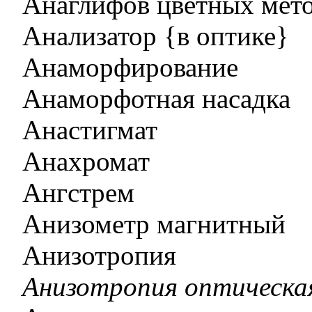
Анаглифов цветных мет
Анализатор {в оптике}
Анаморфирование
Анаморфотная насадка
Анастигмат
Анахромат
Ангстрем
Анизометр магнитный
Анизотропия
Анизотропия оптическа