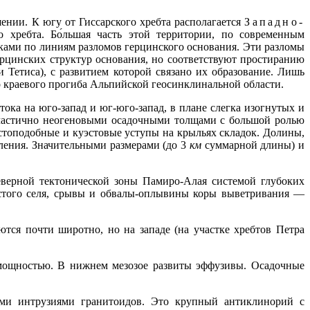
нии. К югу от Гиссарского хребта располагается
Западно-
 хребта. Бо́льшая часть этой территории, по современным
жками по линиям разломов герцинского основания. Эти разломы
ерцинских структур основания, но соответствуют простиранию
Тетиса), с развитием которой связано их образование. Лишь
о краевого прогиба Альпийской геосинклинальной области.
ока на юго-запад и юг-юго-запад, в плане слегка изогнутых и
 частично неогеновыми осадочными толщами с большой ролью
топодобные и куэстовые уступы на крыльях складок. Долины,
вления. Значительными размерами (до 3
км
суммарной длины) и
еверной тектонической зоны Памиро-Алая системой глубоких
истого селя, срывы и обвалы-оплывины коры выветривания —
тся почти широтно, но на западе (на участке хребтов Петра
ощностью. В нижнем мезозое развиты эффузивы. Осадочные
ими интрузиями гранитоидов. Это крупный антиклинорий с