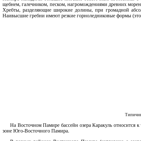
щебнем, галечником, песком, нагромождениями древних морен.
Хребты, разделяющие широкие долины, при громадной абсо
Наивысшие гребни имеют резкие горноледниковые формы (это 
Типичны
На Восточном Памире бассейн озера Каракуль относится к 
зоне Юго-Восточного Памира.