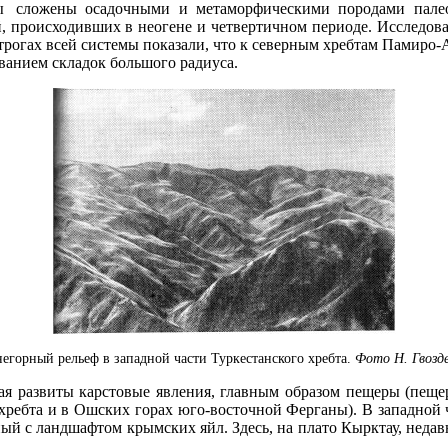
ы
сложены осадочными и метаморфическими породами палеоз
 происходивших в неогене и четвертичном периоде. Исследова
отрогах всей системы показали, что к северным хребтам Памиро
ованием складок большого радиуса.
егорный рельеф в западной части Туркестанского хребта.
Фото Н. Гвозд
ая развиты карстовые явления, главным образом пещеры (пеще
хребта и в Ошских горах юго-восточной Ферганы). В западной ч
й с ландшафтом крымских яйл. Здесь, на плато Кырктау, неда