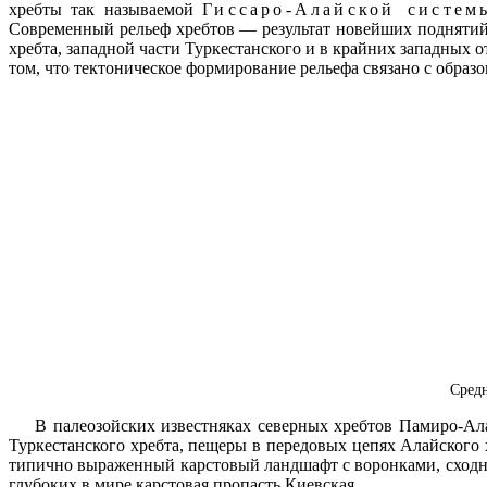
хребты так называемой
Гиссаро-Алайской систем
Современный рельеф хребтов — результат новейших поднятий,
хребта, западной части Туркестанского и в крайних западных 
том, что тектоническое формирование рельефа связано с образ
Средн
В палеозойских известняках северных хребтов Памиро-Ал
Туркестанского хребта, пещеры в передовых цепях Алайского 
типично выраженный карстовый ландшафт с воронками, сходны
глубоких в мире карстовая пропасть Киевская.