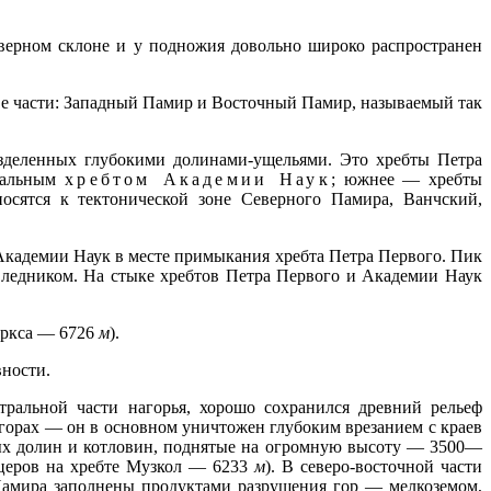
еверном склоне и у подножия довольно широко распространен
две части: Западный Памир и Восточный Памир, называемый так
азделенных глубокими долинами-ущельями. Это хребты Петра
ональным
хребтом Академии Наук
; южнее — хребты
сятся к тектонической зоне Северного Памира, Ванчский,
Академии Наук в месте примыкания хребта Петра Первого. Пик
ледником. На стыке хребтов Петра Первого и Академии Наук
аркса — 6726
м
).
ности.
тральной части нагорья, хорошо сохранился древний рельеф
 горах — он в основном уничтожен глубоким врезанием с краев
ых долин и котловин, поднятые на огромную высоту — 3500—
еров на хребте Музкол — 6233
м
). В северо-восточной части
Памира заполнены продуктами разрушения гор — мелкоземом,