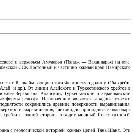
севере и верховьем Амударьи (Пяндж — Вахандарья) на юге.
к Узбекской ССР. Восточный и частично южный край Памирского
анский
, окаймляющие с юга Ферганскую долину. Оба хребта
ай, и др.). От линии Алайского и Туркестанского хребтов в
д южнее Зеравшана. Алайский, Туркестанский и Зеравшанский
ые формы рельефа. Исключением являются западные отрезки
иподнятости сохранились древние поверхности выравнивания.
оверхности выравнивания, щитовидно приподнятые благодаря
ого хребта с южной стороны отходит мощный
Гиссарский
сходна с геологической историей южных цепей Тянь-Шаня. Эти