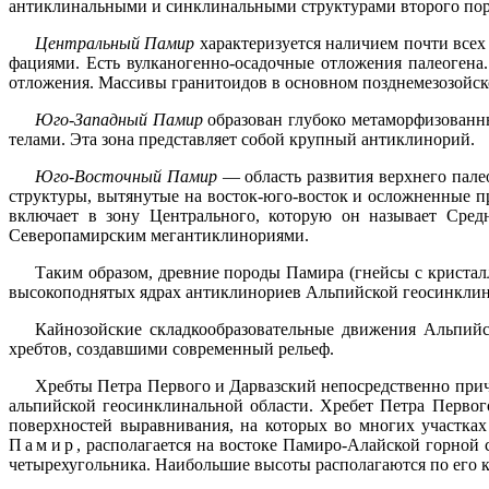
антиклинальными и синклинальными структурами второго пор
Центральный Памир
характеризуется наличием почти всех
фациями. Есть вулканогенно-осадочные отложения палеогена
отложения. Массивы гранитоидов в основном позднемезозойско
Юго-Западный Памир
образован глубоко метаморфизован
телами. Эта зона представляет собой крупный антиклинорий.
Юго-Восточный Памир
— область развития верхнего пале
структуры, вытянутые на восток-юго-восток и осложненные п
включает в зону Центрального, которую он называет Сре
Северопамирским мегантиклинориями.
Таким образом, древние породы Памира (гнейсы с кристал
высокоподнятых ядрах антиклинориев Альпийской геосинклин
Кайнозойские складкообразовательные движения Альпийс
хребтов, создавшими современный рельеф.
Хребты Петра Первого и Дарвазский непосредственно прич
альпийской геосинклинальной области. Хребет Петра Первог
поверхностей выравнивания, на которых во многих участках
Памир
, располагается на востоке Памиро-Алайской горной
четырехугольника. Наибольшие высоты располагаются по его к