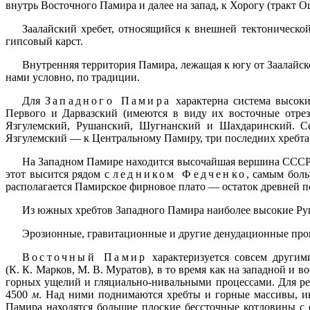
внутрь Восточного Памира и далее на запад, к Хорогу (тракт 
Заалайский хребет, относящийся к внешней тектоническо
гипсовый карст.
Внутренняя территория Памира, лежащая к югу от Заалайск
нами условно, по традиции.
Для
Западного Памира
характерна система высоки
Первого и Дарвазский (имеются в виду их восточные отре
Язгулемский, Рушанский, Шугнанский и Шахдаринский. Се
Язгулемский — к Центральному Памиру, три последних хребт
На Западном Памире находится высочайшая вершина СС
этот высится рядом с
ледником Федченко
, самым бол
располагается Памирское фирновое плато — остаток древней 
Из южных хребтов Западного Памира наиболее высокие Р
Эрозионные, гравитационные и другие денудационные про
Восточный Памир
характеризуется совсем другим
(К. К. Марков, М. В. Муратов), в то время как на западной 
горных ущелий и гляциально-нивальными процессами. Для р
4500
м
. Над ними поднимаются хребты и горные массивы, 
Памира находятся большие плоские бессточные котловины с