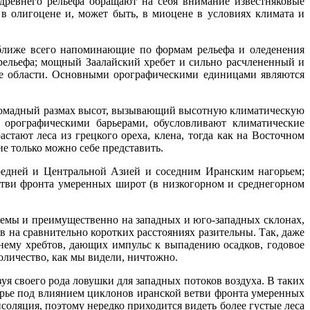
древнего рельефа обращают на себя внимание известняковые
в олигоцене и, может быть, в миоцене в условиях климата и
, ближе всего напоминающие по формам рельефа и оледенения
рельефа; мощный Заалайский хребет и сильно расчлененный и
ие области. Основными орографическими единицами являются
Громадный размах высот, вызывающий высотную климатическую
 орографическими барьерами, обусловливают климатические
астают леса из грецкого ореха, клена, тогда как на Восточном
е только можно себе представить.
редней и Центральной Азией и соседним Иранским нагорьем;
тви фронта умеренных широт (в низкогорном и среднегорном
темы и преимущественно на западных и юго-западных склонах,
в на сравнительно коротких расстояниях разительны. Так, даже
нему хребтов, дающих импульс к выпадению осадков, годовое
количество, как мы видели, ничтожно.
уя своего рода ловушки для западных потоков воздуха. В таких
орье под влиянием циклонов иранской ветви фронта умеренных
оляция, поэтому нередко приходится видеть более густые леса