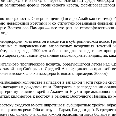
ами Шоркуль и Рангкуль, перевал Найзаташ) среди мезоформ 
как реликтовые формы тропического карста, формировавшегося 
нию поверхности. Северные цепи (Гиссаро-Алайская система)
льно невысокими хребтами и со структурированными формами 
орье Восточного Памира — все это разные геоморфологическ
амир.
однороден, хотя весь он находится в субтропическом поясе. 
вязанные с направлениями влагоносных воздушных течений и
ебте, выпадает до 1500
мм
и более осадков за год, и там произр
его характерны самые пустынные высокогорные ландшафты, каки
нтального тропического воздуха, образующегося летом над С
я зимой над Сибирью и Средней Азией; циклонов иранской ве
более высоких слоях атмосферы (с высоты примерно 3000
м
).
наибольшем количестве выпадают в западной части горной сис
 находятся в дождевой тени. Контрасты в распределении осадко
 барьерному влиянию хребта Академии Наук и примыкающих к 
есятках километров к востоку, в районах Восточного Памира, их 
 востоку сходятся вместе широтные и субширотные хребты, образ
 в верховьях реки Обихингоу — Гармо, Гандо и др.). В среднег
оне гор, однако благодаря южной экспозиции здесь больше и инс