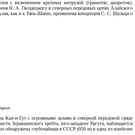
оя с включением крупных интрузий (гранитов, диоритов).
ния Н. А. Гвоздецкого в северных передовых цепях Алайского
-Алая, как и к Тянь-Шаню, применима концепция С. С. Шульца о
ецкого
ра Кан-и-Гут с огромными залами в северной передовой гряде
асти Зеравшанского хребта, юго-западнее Ургута, наблюдается
вно обнаружена глубочайшая в СССР (950
м
) и одна из наиболее