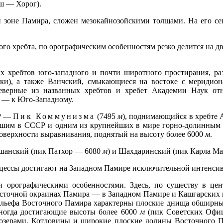
Ош — Хорог).
й зоне Памира, сложен мезокайнозойскими толщами. На его с
ого хребта, по орографическим особенностям резко делится на 
х хребтов юго-западного и почти широтного простирания, р
зки), а также Ванчский, смыкающиеся на востоке с мериди
верные из названных хребтов и хребет Академии Наук отно
а — к Юго-Западному.
СР —
Пик Коммунизма
(7495
м
), поднимающийся в хребте 
ьшим в СССР и одним из крупнейших в мире горно-долинным 
поверхности выравнивания, поднятый на высоту более 6000
м
.
ушанский (пик Патхор — 6080
м
) и Шахдаринский (пик Карла М
цессы достигают на Западном Памире исключительной интенсив
и орографическими особенностями. Здесь, по существу в цен
и восточной окраинах Памира — в Западном Памире и Кашгарских
ельефа Восточного Памира характерны плоские днища обширн
иногда достигающие высоты более 6000
м
(пик Советских Офиц
 озерами. Котловины и широкие плоские долины Восточного 