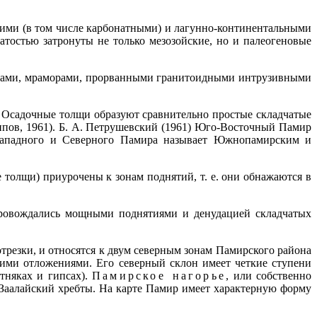
скими (в том числе карбонатными) и лагунно-континентальными
тостью затронуты не только мезозойские, но и палеогеновые
нцами, мраморами, прорванными гранитоидными интрузивными
в. Осадочные толщи образуют сравнительно простые складчатые
ипов, 1961). Б. А. Петрушевский (1961) Юго-Восточный Памир
-Западного и Северного Памира называет Южнопамирским и
толщи) приурочены к зонам поднятий, т. е. они обнажаются в
опровождались мощными поднятиями и денудацией складчатых
резки, и относятся к двум северным зонам Памирского района
кими отложениями. Его северный склон имеет четкие ступени
тняках и гипсах).
Памирское нагорье
, или собственно
 Заалайский хребты. На карте Памир имеет характерную форму