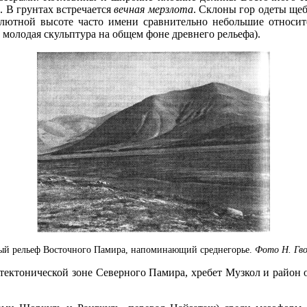
 В грунтах встречается
вечная мерзлота
. Склоны гор одеты ще
лютной высоте часто имени сравнительно небольшие относи
молодая скульптура на общем фоне древнего рельефа).
й рельеф Восточного Памира, напоминающий среднегорье.
Фото Н. Гво
тектонической зоне Северного Памира, хребет Музкол и район 