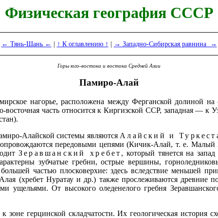
Физическая география СССР
← Тянь-Шань ←
|
↑ К оглавлению ↑
|
→ Западно-Сибирская равнина →
Горы юго-востока и востока Средней Азии
Памиро-Алай
ирское нагорье, расположена между Ферганской долиной на 
еро-восточная часть относится к Киргизской ССР, западная — 
тан).
амиро-Алайской системы являются
Алайский и Туркест
опровождаются передовыми цепями (Кичик-Алай, т. е. Малый Ал
ходит
Зеравшанский хребет
, который тянется на запа
арактерны зубчатые гребни, острые вершины, горноледников
 большей частью плосковерхие: здесь вследствие меньшей пр
Алая (хребет Нуратау и др.) также прослеживаются древние п
ыми ущельями. От высокого оледенелого гребня Зеравшанск
 к зоне герцинской складчатости. Их геологическая история 