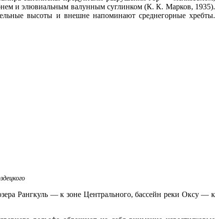
бнем и элювиальным валунным суглинком (К. К. Марков, 1935).
тельные высоты и внешне напоминают среднегорные хребты.
здецкого
озера Рангкуль — к зоне Центрального, бассейн реки Оксу — к