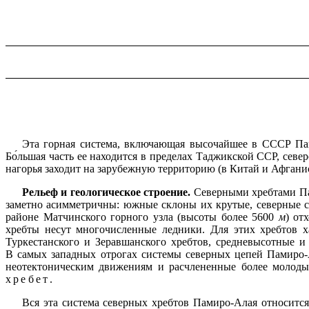
Эта горная система, включающая высочайшее в СССР Пам
Бо́льшая часть ее находится в пределах Таджикской ССР, сев
нагорья заходит на зарубежную территорию (в Китай и Афганис
Рельеф и геологическое строение.
Северными хребтами П
заметно асимметричны: южные склоны их крутые, северные с
районе Матчинского горного узла (высоты более 5600
м
) от
хребты несут многочисленные ледники. Для этих хребтов х
Туркестанского и Зеравшанского хребтов, средневысотные и
В самых западных отрогах системы северных цепей Памиро-
неотектоническим движениям и расчлененные более молод
хребет
.
Вся эта система северных хребтов Памиро-Алая относится