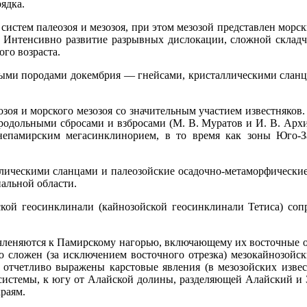
ядка.
 систем палеозоя и мезозоя, при этом мезозой представлен мор
. Интенсивно развитие разрывных дислокации, сложной складча
го возраста.
ными породами докембрия — гнейсами, кристаллическими сла
озоя и морского мезозоя со значительным участием известняко
родольными сбросами и взбросами (М. В. Муратов и И. В. Арх
днепамирским мегасинклинорием, в то время как зоны Юго
лическими сланцами и палеозойские осадочно-метаморфические 
альной области.
кой геосинклинали (кайнозойской геосинклинали Тетиса) с
леняются к Памирскому нагорью, включающему их восточные от
о сложен (за исключением восточного отрезка) мезокайнозойс
 отчетливо выражены карстовые явления (в мезозойских извес
 системы, к югу от Алайской долины, разделяющей Алайский и
раям.