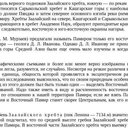
доль верного подножия Заалайского хребта, южную — по рекам 
 относятся Сарыкольский хребет и Кашгарские горы с наибо
о долине Пянджа и затем севернее основного изгиба реки (немн
амиру. Хребты Заалайский на севере, Кашгарский и Сарыкольски
рающиеся в хребет Академии Наук, образуют приподнятые края
, следовательно, восточную и юго-восточную окраины нагорья.
Э. М. Мурзаев) предлагали называть Памиром только его вост
ира — геолога Д. Л. Иванова. Однако Д. Л. Иванову не прина
да горы Средней Азии были еще очень мало изучены и когда
рафическими съемками и более или менее верно изображена 
и легла, разумеется, не случайно. Несмотря на резкие различия 
 единица, общность которой проявляется в эксцентричном ра
их исследованиях выяснилось, что по своим природным особен
од из этого должен был быть только один — выделять Восточный
званий. Надо также иметь в виду и расчлененность восточно
 по отношению к нашей территории Памира; если же взять Па
рия и Восточный Памир станет скорее Центральным, как его и
бень
Заалайского хребта
(пик Ленина — 7134
м
) значит
ий подсчитал, что по средней высоте гребня Заалайский хребе
 Памира. В восточной части Заалайского хребта через выемку