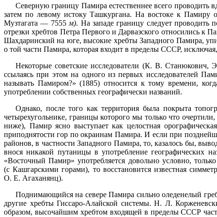
Северную границу Памира естественнее всего проводить в
затем по левому истоку Ташкургана. На востоке к Памиру
Музтагата — 7555
м)
. На западе границу следует проводить п
отрезки хребтов Петра Первого и Дарвазского относились к П
Шахдаринский на юге, высокие хребты Западного Памира, упи
о той части Памира, которая входит в пределы СССР, исключая
Некоторые советские исследователи (К. В. Станюкович, 
ссылаясь при этом на одного из первых исследователей Пам
называть Памиром?» (1885) относится к тому времени, ког
употреблении собственных географически названий.
Однако, после того как территория была покрыта топог
четырехугольнике, границы которого мы только что очертили, 
ниже), Памир ясно выступает как целостная орографическая
приподнятости гор по окраинам Памира. И если при позднейш
районов, в частности Западного Памира, то, казалось бы, выв
внося никакой путаницы в употребление географических на
«Восточный Памир» употребляется довольно условно, только
(с Кашгарскими горами), то восстановится известная симмет
О. Е. Агаханянц).
Поднимающийся на севере Памира сильно оледенелый гре
другие хребты Гиссаро-Алайской системы. Н. Л. Корженевск
образом, высочайшим хребтом входящей в пределы СССР части