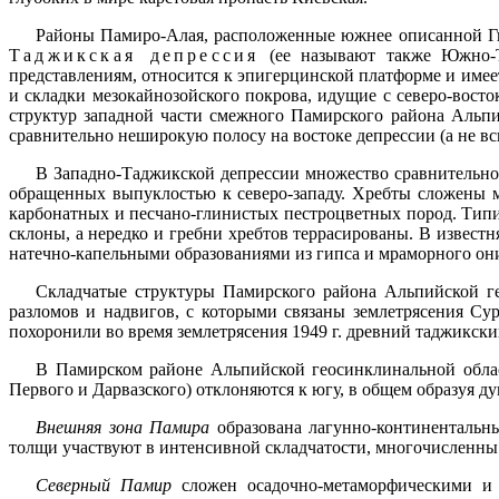
Районы Памиро-Алая, расположенные южнее описанной Гис
Таджикская депрессия
(ее называют также Южно-Та
представлениям, относится к эпигерцинской платформе и имее
и складки мезокайнозойского покрова, идущие с северо-вост
структур западной части смежного Памирского района Альпи
сравнительно неширокую полосу на востоке депрессии (а не в
В Западно-Таджикской депрессии множество сравнительно 
обращенных выпуклостью к северо-западу. Хребты сложены 
карбонатных и песчано-глинистых пестроцветных пород. Тип
склоны, а нередко и гребни хребтов террасированы. В извест
натечно-капельными образованиями из гипса и мраморного он
Складчатые структуры Памирского района Альпийской ге
разломов и надвигов, с которыми связаны землетрясения С
похоронили во время землетрясения 1949 г. древний таджикск
В Памирском районе Альпийской геосинклинальной област
Первого и Дарвазского) отклоняются к югу, в общем образуя д
Внешняя зона Памира
образована лагунно-континенталь
толщи участвуют в интенсивной складчатости, многочисленны
Северный Памир
сложен осадочно-метаморфическими и 