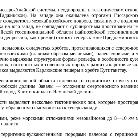
саро-Алайской системы, неоднородны в тектоническом отноше
джикской). На западе она окаймлена отрогами Гиссарского
т складчатость мезокайнозойского покрова, связанную с подви
ока на юго-запад, не совпадают с субширотным простиранием г
йской геосинклинальной области (кайнозойской геосинклинали 
сю депрессию, как прежде) относят теперь к зоне Предпамирског
невысоких складчатых хребтов, протягивающихся с северо-вост
мезозойскими (главным образом меловыми), палеогеновыми и
ично выражены структурные формы рельефа, в особенности куэс
няках, гипсоносных и соленосных породах развиты карстовые я
икса выделяются Карлюкские пещеры в хребте Кугитангтау.
осинклинальной области отделены от герцинских структур с
урхобской долины. Завалы — отложения смертоносного камен
ий город Хаит и кишлаки Ясманской долины.
и выделяют несколько тектонических зон, которые простираю
угу, обращенную выпуклостью к северо-западу.
ными, реже морскими отложениями мезокайнозоя до 8—10
км
м
 надвиги.
терригенно-вулканогенными породами палеозоя с герцинск