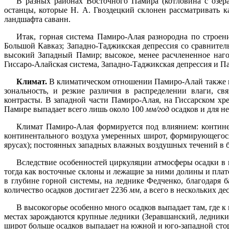
В разных районах Восточного Памира (котловина с озер
останцы, которые Н. А. Гвоздецкий склонен рассматривать 
ландшафта саванн.
Итак, горная система Памиро-Алая разнородна по строе
Большой Кавказ; Западно-Таджикская депрессия со сравните
высокий Западный Памир; высокое, менее расчлененное наг
Гиссаро-Алайская система, Западно-Таджикская депрессия и П
Климат.
В климатическом отношении Памиро-Алай также не
зональность, и резкие различия в распределении влаги, с
контрасты. В западной части Памиро-Алая, на Гиссарском хр
Памире выпадает всего лишь около 100
мм/год
осадков и для н
Климат Памиро-Алая формируется под влиянием: контине
континентального воздуха умеренных широт, формирующегос
ярусах); постоянных западных влажных воздушных течений в 
Вследствие особенностей циркуляции атмосферы осадки в 
тогда как восточные склоны и лежащие за ними долины и плато
в глубине горной системы, на леднике Федченко, благодаря
количество осадков достигает 2236
мм
, а всего в нескольких д
В высокогорье особенно много осадков выпадает там, где к
местах зарождаются крупные ледники (Зеравшанский, ледники
широт больше осадков выпадает на южной и юго-западной стор