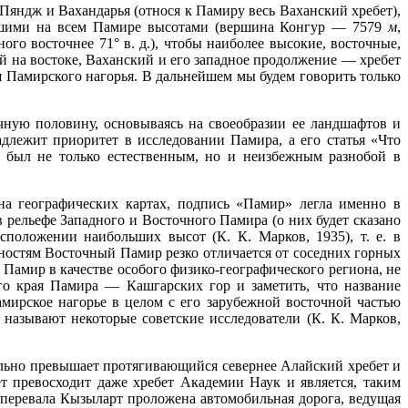
Пяндж и Вахандарья (относя к Памиру весь Ваханский хребет),
льшими на всем Памире высотами (вершина Конгур — 7579
м
,
ого восточнее 71° в. д.), чтобы наиболее высокие, восточные,
й на востоке, Ваханский и его западное продолжение — хребет
 Памирского нагорья. В дальнейшем мы будем говорить только
очную половину, основываясь на своеобразии ее ландшафтов и
длежит приоритет в исследовании Памира, а его статья «Что
 был не только естественным, но и неизбежным разнобой в
на географических картах, подпись «Памир» легла именно в
в рельефе Западного и Восточного Памира (о них будет сказано
сположении наибольших высот (К. К. Марков, 1935), т. е. в
ностям Восточный Памир резко отличается от соседних горных
 Памир в качестве особого физико-географического региона, не
го края Памира — Кашгарских гор и заметить, что название
мирское нагорье в целом с его зарубежной восточной частью
 называют некоторые советские исследователи (К. К. Марков,
ельно превышает протягивающийся севернее Алайский хребет и
т превосходит даже хребет Академии Наук и является, таким
 перевала Кызыларт проложена автомобильная дорога, ведущая