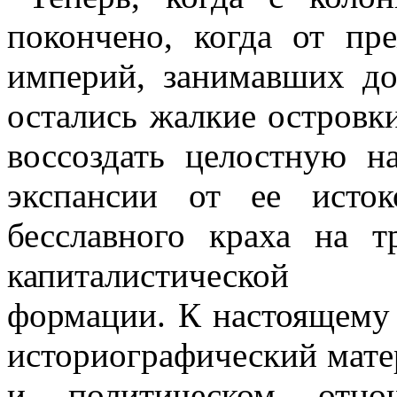
покончено, когда от п
империй, занимавших д
остались жалкие островки
воссоздать целостную н
экспансии от ее исто
бесславного краха на т
капиталистической о
формации. К настоящему
историографический мате
и политическом отно