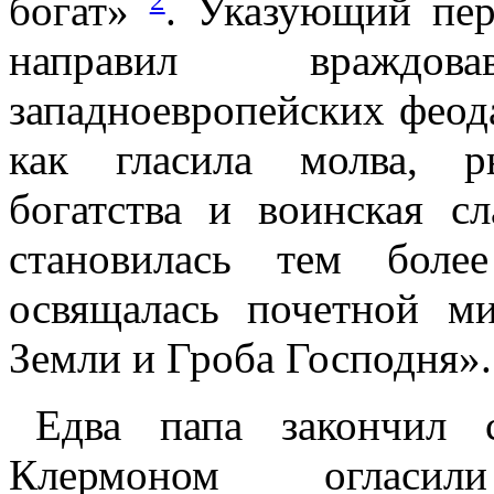
богат»
. Указующий пер
направил враждо
западноевропейских феода
как гласила молва, р
богатства и воинская сл
становилась тем боле
освящалась почетной м
Земли и Гроба Господня».
Едва папа закончил 
Клермоном огласи