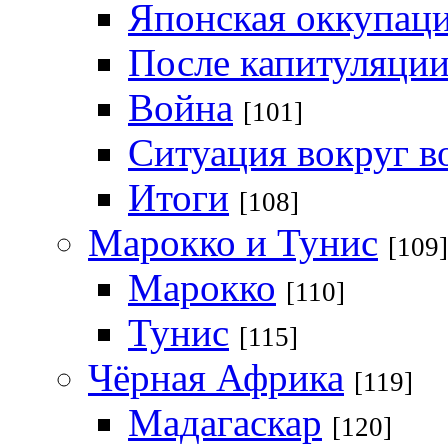
Японская оккупац
После капитуляци
Война
[101]
Ситуация вокруг 
Итоги
[108]
Марокко и Тунис
[109]
Марокко
[110]
Тунис
[115]
Чёрная Африка
[119]
Мадагаскар
[120]