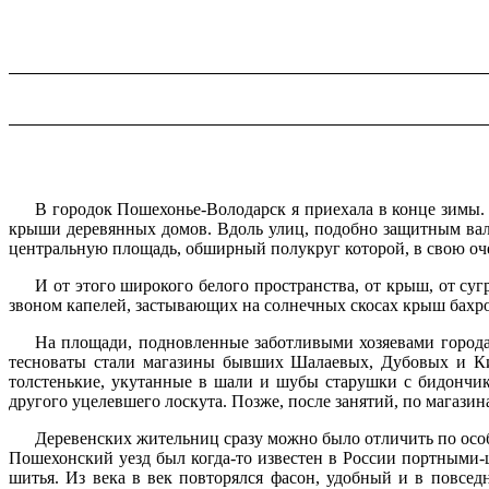
В городок Пошехонье-Володарск я приехала в конце зимы
крыши деревянных домов. Вдоль улиц, подобно защитным вала
центральную площадь, обширный полукруг которой, в свою оч
И от этого широкого белого пространства, от крыш, от с
звоном капелей, застывающих на солнечных скосах крыш бахро
На площади, подновленные заботливыми хозяевами города,
тесноваты стали магазины бывших Шалаевых, Дубовых и Кис
толстенькие, укутанные в шали и шубы старушки с бидончи
другого уцелевшего лоскута. Позже, после занятий, по магази
Деревенских жительниц сразу можно было отличить по осо
Пошехонский уезд был когда-то известен в России портным
шитья. Из века в век повторялся фасон, удобный и в повсе