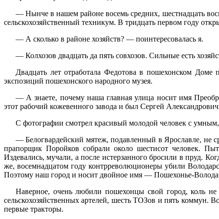
— Нынче в нашем районе восемь средних, шестнадцать вось
сельскохозяйственный техникум. В тридцать первом году откры
— А сколько в районе хозяйств? — поинтересовалась я.
— Колхозов двадцать да пять совхозов. Сильные есть хозяй
Двадцать лет отработала Федотова в пошехонском Доме 
экспозиций пошехонского народного музея.
— А знаете, почему наша главная улица носит имя Преобр
этот рабочий кожевенного завода и был Сергей Александрови
С фотографии смотрел красивый молодой человек с умным,
— Белогвардейский мятеж, подавленный в Ярославле, не ср
прапорщик Поройков собрали около шестисот человек. Пыта
Издевались, мучали, а после истерзанного бросили в пруд. Ко
же, восемнадцатом году контрреволюционеры убили Володарск
Поэтому наш город и носит двойное имя — Пошехонье-Волода
Наверное, очень любили пошехонцы свой город, коль не 
сельскохозяйственных артелей, шесть ТОЗов и пять коммун. Вс
первые тракторы.