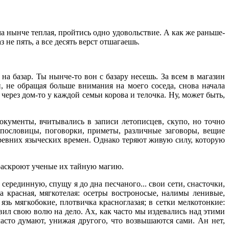
а нынче теплая, пройтись одно удовольствие. А как же раньше-
не пять, а все десять верст отшагаешь.
на базар. Ты нынче-то вон с базару несешь. За всем в магазин
, не обращая больше внимания на моего соседа, снова начала
ерез дом-то у каждой семьи корова и телочка. Ну, может быть,
окументы, вчитывались в записи летописцев, скупо, но точно
пословицы, поговорки, приметы, различные заговоры, вещие
ревних языческих времен. Однако теряют живую силу, которую
 раскроют ученые их тайную магию.
серединную, спущу я до дна песчаного... свои сети, снасточки,
 красная, мягкотелая: осетры востроносые, налимы ленивые,
зь мягкобокие, плотвичка красноглазая; в сетки мелкотонкие:
вил свою волю на дело. Ах, как часто мы издевались над этими
асто думают, унижая другого, что возвышаются сами. Ан нет,