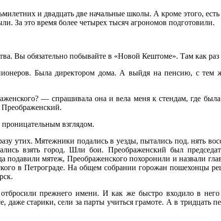
милетних и двадцать две начальные школы. А кроме этого, есть
ли. За это время более четырех тысяч агрономов подготовили.
ства. Вы обязательно побывайте в «Новой Кештоме». Там как ра
пионеров. Была директором дома. А выйдя на пенсию, с тем 
аженского? — спрашивала она и вела меня к стендам, где был
ч Преображенский.
 проницательным взглядом.
азу утих. Мятежники подались в уезды, пытались под. нять вос
лись взять город. Шли бои. Преображенский был председате
гда подавили мятеж, Преображенского похоронили и назвали гла
ого в Петрограде. На общем собрании горожан пошехонцы решил
рск.
отбросили прежнего имени. И как же быстро входило в него 
е, даже старики, сели за парты учиться грамоте. А в тридцать