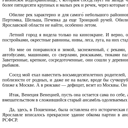
более пятидесяти крупных и малых рек и речек, через которые
Обилие рек характерно и для самого́ небольшого районног
Пертомка, Шельша, Печевка да еще Троицкий ручей. Обилие
Ярославской области не найти, особенно летом.
Летний город я видела только на киноэкране. И верно, 
постройками, окрестные равнины, нивы, леса, луга, на них ста
Но мне он понравился и зимой, заснеженный, с реками, 
автобусами, машинами, со сверлами, рюкзаками, тюками па
Заветренные, крепкие, сосредоточенные, они сошли у деревн
рыбаков.
Сосед мой ехал навестить восьмидесятилетних родителей, 
поблизости от родных, и даже не на валке, вроде бы сучкорубо
ближе к Москве. А в рюкзаке — дефицит, везет из Москвы. Он с
Итак, Венеция Венецией, пусть она остается сама по себе
вмешательством в сложившийся старый ансамбль одолеваемых
Да, здесь, в Пошехонье, была оставлена его историческая
Ярославле вписалось прекрасное здание обкома партии в а
РСФСР.