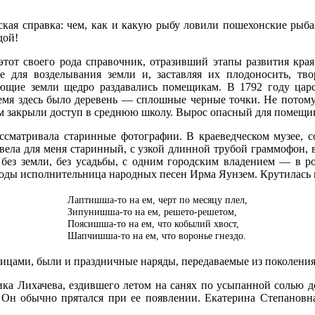
ческая справка: чем, как и какую рыбу ловили пошехонские ры
дой!
 этот своего рода справочник, отразивший этапы развития кра
е для возделывания земли и, заставляя их плодоносить, тв
ющие земли щедро раздавались помещикам. В 1792 году царс
 время здесь было деревень — сплошные черные точки. Не потом
м закрыли доступ в среднюю школу. Вырос опасный для помещик
ссматривала старинные фотографии. В краеведческом музее, с
авела для меня старинный, с узкой длинной трубой граммофон,
и без земли, без усадьбы, с одним городским владением — в р
годы исполнительница народных песен Ирма Яунзем. Крутилась 
Лаптишша-то на ем, черт по месяцу плел,
Зипунишша-то на ем, решето-решетом,
Поясишша-то на ем, что кобылий хвост,
Шапчишша-то на ем, что воронье гнездо.
цами, были и праздничные наряды, передаваемые из поколения в
ка Лихачева, ездившего летом на санях по усыпанной солью д
 Он обычно прятался при ее появлении. Екатерина Степановна