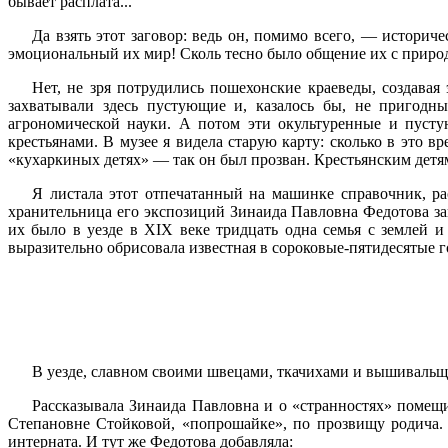
бывает расплата...
Да взять этот заговор: ведь он, помимо всего, — истори
эмоциональный их мир! Сколь тесно было общение их с приро
Нет, не зря потрудились пошехонские краеведы, создавая
захватывали здесь пустующие и, казалось бы, не пригодны
агрономической науки. А потом эти окультуренные и пусту
крестьянами. В музее я видела старую карту: сколько в это
«кухаркиных детях» — так он был прозван. Крестьянским детя
Я листала этот отпечатанный на машинке справочник, ра
хранительница его экспозиций Зинаида Павловна Федотова з
их было в уезде в XIX веке тридцать одна семья с землей 
выразительно обрисовала известная в сороковые-пятидесятые 
В уезде, славном своими швецами, ткачихами и вышивальщи
Рассказывала Зинаида Павловна и о «странностях» помещи
Степановне Стойковой, «попрошайке», по прозвищу родича.
интерната. И тут же Федотова добавляла: