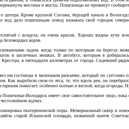
 перекинуты мостики и мосты. Пошехонцы не преминут сообщить, 
о центра. Кроме крупной Согожи, берущей начало в Вологодско
 вод дало пошехонцам повод называть свой городок северно
отснятый с воздуха, он очень красив. Хорошо видны лучи зе
да беломордых коров.
скованными льдом, когда только по моторкам на берегах мож
латок в заплечных мешках. В автобусе, которым я добиралась
и Крестцы, в пятнадцати километрах от города. Сидевший рядом
вез им гостинцы в маленьком рюкзачке, который он суетливо пр
м. Как вырубили свои-то леса, те, что вдоль рек, он перебрался
тарикам помогает, особенно осенью и весной, когда огороды. Ну
, а Пошехонье-Володарск имеет свое самостоятельное лицо, по
 честолюбием зодчих.
 планировка екатерининской поры. Мемориальный сквер и новое
нсамбль старой Ильинской площади, названной нынче Советско