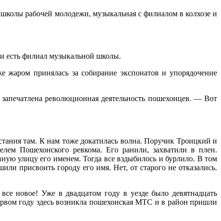
 школы рабочей молодежи, музыкальная с филиалом в колхозе и
з и есть филиал музыкальной школы.
же жаром принялась за собирание экспонатов и упорядочение
а запечатлена революционная деятельность пошехонцев. — Вот
стания там. К нам тоже докатилась волна. Поручик Троицкий и
лем Пошехонского ревкома. Его ранили, захватили в плен.
вную улицу его именем. Тогда все вздыбилось и бурлило. В том
и присвоить городу его имя. Нет, от старого не отказались.
все новое! Уже в двадцатом году в уезде было девятнадцать
 первом году здесь возникла пошехонская МТС и в район пришли