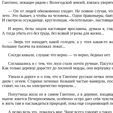
Гаютино, лежащее рядом с Вологодской землей, взялась уверять, 
— Он от людей обноковенно уходит. Не помню случая, чтобы
лето. Это бывает, а чтобы на человека... Одни браконьеры, баят
И смотрела осуждающе, круглолицая, «белотельная», настоящая 
И верно, белы лицом настоящие ярославны, думала я, гля
А тогда убить его без труда, без всякой угрозы для жизни...
— Зверь тот нападает, какой голоден, а у этих какая-то 
большие тысячи на книжках лежат...
Соседи кивали, слушая: что верно — то верно, бедных нет.
Соглашались и с тем, что лоси стали почти ручные. Пасутся
Как только деревце дорастет до лосиной морды, они верхушку ег
Узнала в дороге и о том, что в Гаютине русские печки ле
днем с огнем. Старики печники большей частью вымерли, пос
ставят, на газ, на электричество перешли...
Попутчица жила не в самом Гаютине, а в деревне, входящей
нынче зовется Нечерноземьем, особенно остро дает себя чувств
и жить там и наслаждаться природой, пока еще сохраняющей п
А редко ведь это, думалось мне. Чаще всего говорят о таки