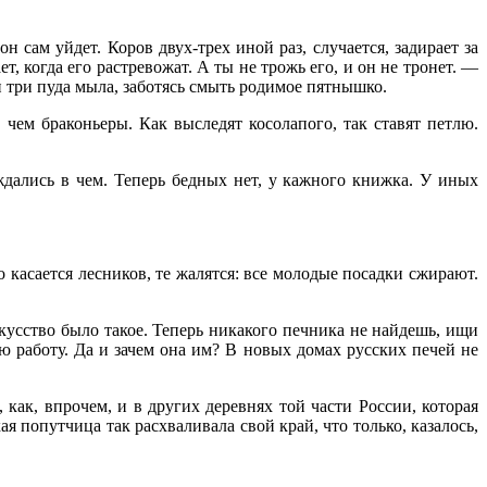
 сам уйдет. Коров двух-трех иной раз, случается, задирает за
ет, когда его растревожат. А ты не трожь его, и он не тронет. —
и три пуда мыла, заботясь смыть родимое пятнышко.
 чем браконьеры. Как выследят косолапого, так ставят петлю.
уждались в чем. Теперь бедных нет, у кажного книжка. У иных
о касается лесников, те жалятся: все молодые посадки сжирают.
кусство было такое. Теперь никакого печника не найдешь, ищи
 работу. Да и зачем она им? В новых домах русских печей не
 как, впрочем, и в других деревнях той части России, которая
я попутчица так расхваливала свой край, что только, казалось,