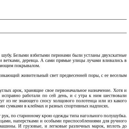
ю шубу. Белыми взбитыми перинами были устланы двухскатные
и ветками, деревца. А сами прямые улицы лучами вливались в
ркающим покрывалом.
оникающий живительный свет предвесенней поры, с ее веселым
глых арок, хранящие свое первоначальное назначение. Хотя и
исправно работали по сей день, и с утра к ним шествовали
г из не знающего сносу холщового полотенца или из какого
ыми сумками в клеймах и разных спортивных надписях.
 рук, по старинному крою одежды типа нагольного полушубка.
цами, наперстками и особыми приспособлениями для ручного
машины. И грузовые, и легковые различных марок, вплоть до