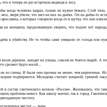
что и теперь не раз встречала медведя в лесу.
 когда человека задрал, только не нужно бежать. Стой тихо, он
, мол, зверя убили, что шел на них на дыбах. Он на дыбы-то вста
ярославна, о которых говорили когда-то в шутку, что они извел
дя на женщину, продолжавшую уверять, что подлее нет народа,
жадеба к убийству. Не то чтобы сами умирали от голода или н
 возле деревни, заходят на улицы, совсем не боятся людей. А чт
о срезают будто косой...
пили из глины. И были они прочны не менее, чем кирпичные. Ис
ледние подбираются. Молодежь считает зазорной, грязной такую
 в состав гаютинского колхоза «Россия». Жаловалась, что там,
овать проблема невест. Как школу кончат, так в город. Гаютинска
ервозданную чистоту.
х отдаленных местах — дыра.