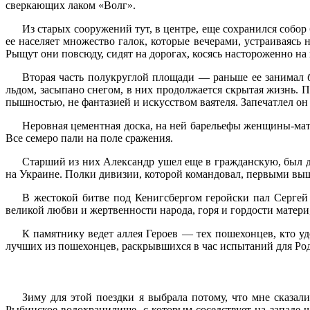
сверкающих лаком «Волг».
Из старых сооружений тут, в центре, еще сохранился собор
ее населяет множество галок, которые вечерами, устраиваясь 
Рыщут они повсюду, сидят на дорогах, косясь настороженно на
Вторая часть полукруглой площади — раньше ее занимал б
льдом, засыпано снегом, в них продолжается скрытая жизнь.
пышностью, не фантазией и искусством ваятеля. Запечатлел он
Неровная цементная доска, на ней барельефы женщины-мат
Все семеро пали на поле сражения.
Старший из них Александр ушел еще в гражданскую, был д
на Украине. Полки дивизии, которой командовал, первыми выш
В жестокой битве под Кенигсбергом геройски пал Сергей
великой любви и жертвенности народа, горя и гордости матер
К памятнику ведет аллея Героев — тех пошехонцев, кто у
лучших из пошехонцев, раскрывшихся в час испытаний для Ро
Зиму для этой поездки я выбрала потому, что мне сказали
Рыбинское водохранилище, с которым соседствует на западе 