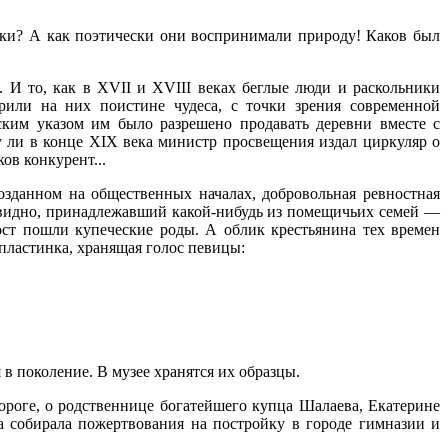
баки? А как поэтически они воспринимали природу! Каков был
я. И то, как в XVII и XVIII веках беглые люди и раскольники
орили на них поистине чудеса, с точки зрения современной
ким указом им было разрешено продавать деревни вместе с
у ли в конце XIX века министр просвещения издал циркуляр о
ов конкурент...
озданном на общественных началах, добровольная ревностная
 видно, принадлежавший какой-нибудь из помещичьих семей —
ост пошли купеческие роды. А облик крестьянина тех времен
пластинка, хранящая голос певицы:
 поколение. В музее хранятся их образцы.
ороге, о родственнице богатейшего купца Шалаева, Екатерине
 собирала пожертвования на постройку в городе гимназии и