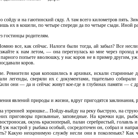
 сойду и на гаютинский сяду. А там всего километров пять. Зим
ь их в кошели, по четыре спереди да по четыре сзади. Иной раз 
ез гостинцы родителям.
омню все, как сейчас. Налоги были тогда, ай забыл? Все несли 
зжайте к нам летом, — она перегнулась ко мне через проход и
арного попьете вволюшку, у нас коров не в пример другим, уж ч
посдавали коров.
ие. Ревнители края копошились в архивах, искали старинные д
али легенды, сверяли их с документами, тщательно собирали 
Жили они — да и сейчас живут кое-где в глубинах памяти — с д
сления явлений природы и жизни, вдруг пригодятся заклинания,
на утренней зорюшке... Пойду-выйду на реку быструю, на струю 
них приговоры призывные, заповедные. На крючки иди, рыбка
остроносая, окунь красноперый, палан серебристый, голавль и я
 И уж настрой у рыбака особый, сосредоточен он, собрал и напра
сть? Какую неоценимую службу несли они в поколеньях? Как ч