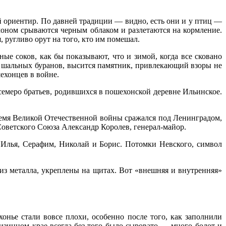
ий ориентир. По давней традиции — видно, есть они и у птиц —
гомоном срываются черным облаком и разлетаются на кормление.
 ругливо орут на того, кто им помешал.
ые соков, как бы показывают, что и зимой, когда все сковано
х шальных буранов, высится памятник, привлекающий взоры не
ехонцев в войне.
семеро братьев, родившихся в пошехонской деревне Ильинское.
ремя Великой Отечественной войны сражался под Ленинградом,
Советского Союза Александр Королев, генерал-майор.
, Илья, Серафим, Николай и Борис. Потомки Невского, символ
из металла, укреплены на щитах. Вот «внешняя и внутренняя»
хонье стали вовсе плохи, особенно после того, как заполнили
изинном крае всегда без того было сыровато — много болот и