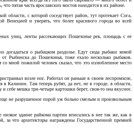
что пятая часть ярославских мостов находится в их районе.
й области, с которой соседствует район, тут протекает Сога,
й Венецией и уверять, что более красивого города во всей
леных улиц, ленты рассекающих Пошехонье рек, площадь с ее
но догадаться о рыбацком раздолье. Едут сюда рыбаки зимой
 от Рыбинска до Пошехонья, тоже ехало несколько рыбаков.
 со мной пожилой человек сказал, что это излюбленное место
истраивал возле ног. Работал он раньше в своем леспромхозе,
 в Калинин. Там теперь рубят, да нет, не в городе, в области,
 и себе мешка три-четыре картошки берет, своя-то она вкуснее.
ка еще не разрушенное порой уж больно смелым и произвольным
 низкое здание райкома партии вписались в нее так же, как в
й, за что архитекторы награждены Государственной премией