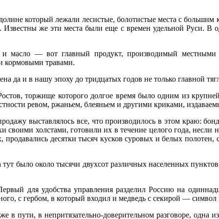
лине который лежали лесистые, болотистые места с большим ко
. Известны же эти места были еще с времен удельной Руси. В 
о и масло — вот главный продукт, производимый местными ж
и кормовыми травами.
на да и в нашу эпоху до тридцатых годов не только главной тя
остов, торжище которого долгое время было одним из крупней
рестности ревом, ржаньем, блеяньем и другими криками, издава
продажу выставлялось все, что производилось в этом краю: бон
хи своими холстами, готовили их в течение целого года, несли 
 продавались десятки тысяч кусков суровых и белых полотен, 
 тут было около тысячи двухсот различных населенных пунктов
Первый для удобства управления разделил Россию на одиннадц
дного, с гербом, в который входил и медведь с секирой — символ
же в пути, в непритязательно-доверительном разговоре, одна 