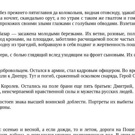
 без прежнего пятиглавия да колокольня, видная отовсюду, эдак
на ночлег, скандально орут, а по утрам с таким же гвалтом и 
 прохожих своими злыми глазками с голубыми обводами. Взлетая,
азар — засажена молодыми березками. Их ветви, розовые, полн
 Под кронами, на площадке, заботливо расчищаемой после часты
 одну из трагедий, вобравшую в себя подвиг и жертвенность пош
ери, с болью глядящий вслед уходящим на фронт сыновьям. Их 
обровольцем. Остался в армии, стал кадровым офицером. Во в
ли к Днепру. Тут и погиб, сраженный осколком снаряда, Герой 
 Королев. Остались на поле брани еще пять братьев: Дмитрий
и, неисчерпаемой нравственной силы и мужества русских людей.
достоен знака высшей воинской доблести. Портреты их выбиты 
дины.
: осенью и весной, а если дожди, то и летом, дороги на Поше
часть района, и повысился уровень подпочвенных вод. В этом н