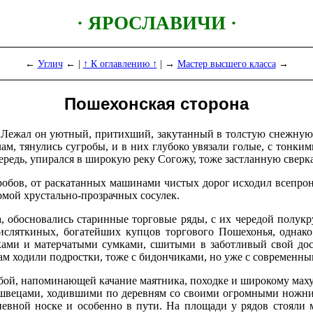
· ЯРОСЛАВИЧИ ·
←
Углич
← |
↑ К оглавлению ↑
| →
Мастер высшего класса
→
Пошехонская сторона
. Лежал он уютный, притихший, закутанный в толстую снежну
м, тянулись сугробы, и в них глубоко увязали голые, с тонким
ередь, упирался в широкую реку Согожу, тоже застланную све
угробов, от раскатанных машинами чистых дорог исходил всепр
мой хрустально-прозрачных сосулек.
 обосновались старинные торговые ряды, с их чередой полукру
ляткиных, богатейших купцов торгового Пошехонья, однако 
ками и матерчатыми сумками, сшитыми в заботливый свой досу
нам ходили подростки, тоже с бидончиками, но уже с современн
бой, напоминающей качание маятника, походке и широкому маху
и-швецами, ходившими по деревням со своими огромными ножни
дневной носке и особенно в пути. На площади у рядов стояли 