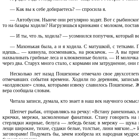
— Как вы к себе добираетесь? — спросила я.
— Автобусом. Нынче они регулярно ходят. Вот с рыбинского
то на базары ходили? Нагрузишься кринками с молоком, поставиш
— И ты, что ль, ходила? — усомнился попутчик, который в
— Махонькая была, а и я ходила. С матушкой, с тетками. П
идешь... — кивнула, посмеиваясь, на рюкзачок. — А вы прие
нахваливать грибные леса и клюквенные болота. — И молочка п
через два. Старух много стало, с кормами им затруднение, они 
Несколько лет назад Пошехонье отмечало свое двухсотлет
отмечавших события времени. Ходили по деревням, записыв
«колдовские» слова, которыми извеку славилось Пошехонье. 
вера сообщала словам.
Читала записи, думала, кто знает в наш век научного осмы
Шепчет рыбак, отправляясь на речку: «Встану ранехонько, 
крючки, мережи, засмоленные фанатики. Стану говорить на 
стерлядки жирные, белуга — лебедь белая; в мережу — щука в
лещи широкие, тихие, судаки белые, толстые, лини мягкие...»
заговорами! Подумать бы, зачем изобрела их народная мудро