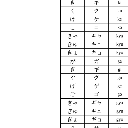
き
キ
ki
く
ク
ku
け
ケ
ke
こ
コ
ko
きゃ
キャ
kya
きゅ
キュ
kyu
きょ
キョ
kyo
が
ガ
ga
ぎ
ギ
gi
ぐ
グ
gu
げ
ゲ
ge
ご
ゴ
go
ぎゃ
ギャ
gya
ぎゅ
ギュ
gyu
ぎょ
ギョ
gyo
さ
サ
sa