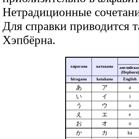
Нетрадиционные сочетани
Для справки приводится т
Хэпбёрна.
хирагана
катакана
английска
(Hepburn)
hiragana
katakana
English
あ
ア
a
い
イ
i
う
ウ
u
え
エ
e
お
オ
o
か
カ
ka