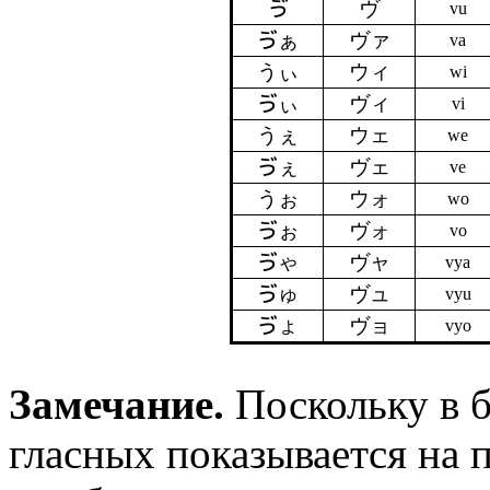
ゔ
ヴ
vu
ゔぁ
ヴァ
va
うぃ
ウィ
wi
ゔぃ
ヴィ
vi
うぇ
ウェ
we
ゔぇ
ヴェ
ve
うぉ
ウォ
wo
ゔぉ
ヴォ
vo
ゔゃ
ヴャ
vya
ゔゅ
ヴュ
vyu
ゔょ
ヴョ
vyo
Замечание.
Поскольку в б
гласных показывается на 