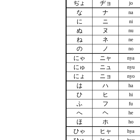
ぢょ
ヂョ
jo
な
ナ
na
に
ニ
ni
ぬ
ヌ
nu
ね
ネ
ne
の
ノ
no
にゃ
ニャ
nya
にゅ
ニュ
nyu
にょ
ニョ
nyo
は
ハ
ha
ひ
ヒ
hi
ふ
フ
fu
へ
ヘ
he
ほ
ホ
ho
ひゃ
ヒャ
hya