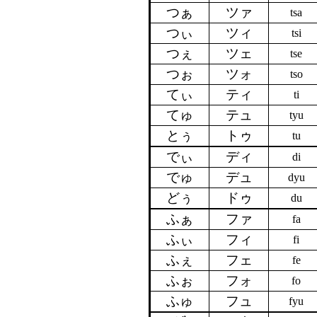
つぁ
ツァ
tsa
つぃ
ツィ
tsi
つぇ
ツェ
tse
つぉ
ツォ
tso
てぃ
ティ
ti
てゅ
テュ
tyu
とぅ
トゥ
tu
でぃ
ディ
di
でゅ
デュ
dyu
どぅ
ドゥ
du
ふぁ
ファ
fa
ふぃ
フィ
fi
ふぇ
フェ
fe
ふぉ
フォ
fo
ふゅ
フュ
fyu