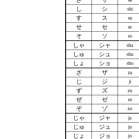
し
シ
shi
す
ス
su
せ
セ
se
そ
ソ
so
しゃ
シャ
sha
しゅ
シュ
shu
しょ
ショ
sho
ざ
ザ
za
じ
ジ
ji
ず
ズ
zu
ぜ
ゼ
ze
ぞ
ゾ
zo
じゃ
ジャ
ja
じゅ
ジュ
ju
じょ
ジョ
jo