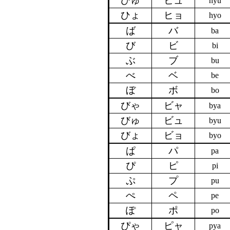
ひゅ
ヒュ
hyu
ひょ
ヒョ
hyo
ば
バ
ba
び
ビ
bi
ぶ
ブ
bu
べ
ベ
be
ぼ
ボ
bo
びゃ
ビャ
bya
びゅ
ビュ
byu
びょ
ビョ
byo
ぱ
パ
pa
ぴ
ピ
pi
ぷ
プ
pu
ぺ
ペ
pe
ぽ
ポ
po
ぴゃ
ピャ
pya