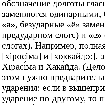
обозначение долготы глас
заменяются одинарными, 
«а», безударные «ё» замен
предударном слоге) и «е»
слогах). Например, полна
[хіросіма] и [хоккайдо:],
Хірасі́ма и Хака́йда. (Дел
этом нужно предварительн
ударения: если в вышепр
ударение по-другому, то п