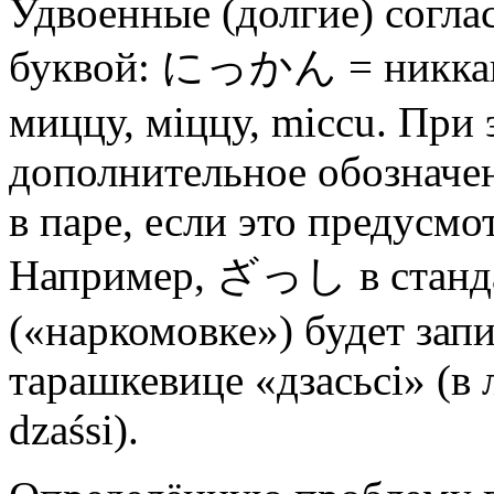
Удвоенные (долгие) согла
буквой: にっかん = никкан
миццу, міццу, miccu. При
дополнительное обозначен
в паре, если это предусм
Например, ざっし в станда
(«наркомовке») будет запи
тарашкевице «дзасьсі» (в
dzaśsi).