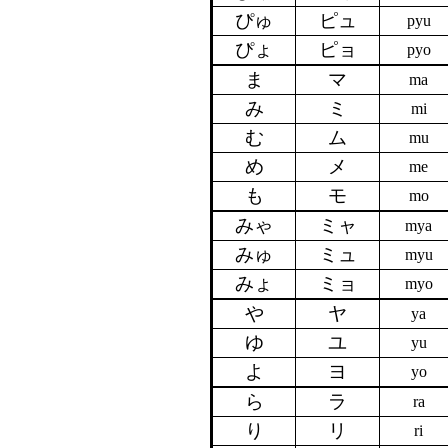
ぴゅ
ピュ
pyu
ぴょ
ピョ
pyo
ま
マ
ma
み
ミ
mi
む
ム
mu
め
メ
me
も
モ
mo
みゃ
ミャ
mya
みゅ
ミュ
myu
みょ
ミョ
myo
や
ヤ
ya
ゆ
ユ
yu
よ
ヨ
yo
ら
ラ
ra
り
リ
ri