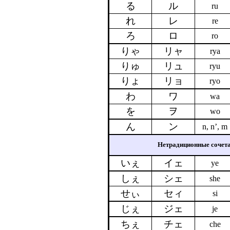
る
ル
ru
れ
レ
re
ろ
ロ
ro
りゃ
リャ
rya
りゅ
リュ
ryu
りょ
リョ
ryo
わ
ワ
wa
を
ヲ
wo
ん
ン
n, n’, m
Нетрадиционные сочета
いぇ
イェ
ye
しぇ
シェ
she
せぃ
セィ
si
じぇ
ジェ
je
ちぇ
チェ
che