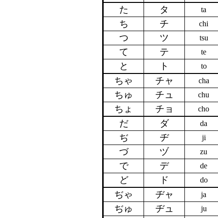
た
タ
ta
ち
チ
chi
つ
ツ
tsu
て
テ
te
と
ト
to
ちゃ
チャ
cha
ちゅ
チュ
chu
ちょ
チョ
cho
だ
ダ
da
ぢ
ヂ
ji
づ
ヅ
zu
で
デ
de
ど
ド
do
ぢゃ
ヂャ
ja
ぢゅ
ヂュ
ju