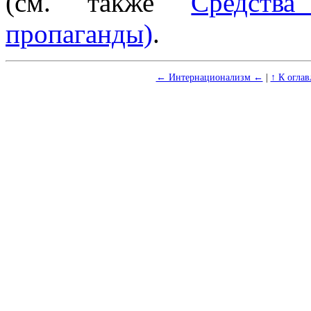
(см. также
Средств
пропаганды)
.
← Интернационализм ←
|
↑ К огла