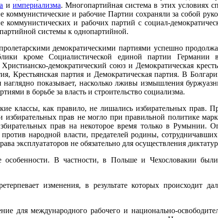
а
и
империализма
. Многопартийная система в этих условиях 
е коммунистические и рабочие Партии сохраняли за собой руков
ие коммунистических и рабочих партий с социал-демократиче
опартийной системы к однопартийной.
ролетарскими демократическими партиями успешно продолжаетс
лики кроме Социалистической единой партии Германии в
я, Христианско-демократический союз и Демократическая крест
тия, Крестьянская партия и Демократическая партия. В Болгар
н наглядно показывает, насколько лживы измышления буржуазн
тиями в борьбе за власть и строительство социализма.
кие классы, как правило, не лишались избирательных прав. П
и избирательных прав не могло при правильной политике мар
збирательных прав на некоторое время только в Румынии. Огр
 против народной власти, предателей родины, сотрудничавших
рава эксплуататоров не обязательно для осуществления диктатур
е особенности. В частности, в Польше и Чехословакии был
ретерпевает изменения, в результате которых происходит 
ние для международного рабочего и национально-освободител