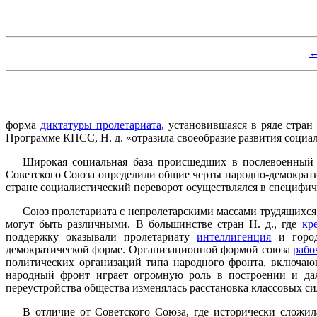
←
форма
диктатуры пролетариата
, установившаяся в ряде стра
Программе КПСС, Н. д. «отразила своеобразие развития социа
Широкая социальная база происшедших в послевоенный 
Советского Союза определили общие черты народно-демократич
стране социалистический переворот осуществлялся в специфи
Союз пролетариата с непролетарскими массами трудящихся
могут быть различными. В большинстве стран Н. д., где
кр
поддержку оказывали пролетариату
интеллигенция
и город
демократической форме. Организационной формой союза
рабо
политических организаций типа народного фронта, включаю
народный фронт играет огромную роль в построении и дал
переустройства общества изменялась расстановка классовых си
В отличие от Советского Союза, где исторически сложил