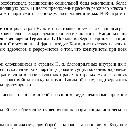
способствовала расширению социальной базы революции, более
одящую роль. В целях преодоления раскола рабочего класса в
скими партиями на основе марксизма-ленинизма. В Венгрии и
я в ряде стран Н. д. и в настоящее время. Так, например, в
ходят еще четыре демократические партии: Национально-
ьянская партия Германии. В Польше во Фронт единства нации
ии в Отечественный фронт входят Коммунистическая партия и
ых идеологов и реформистов о том, что коммунисты при всех
ри сложившихся в странах Н. д. благоприятных внутренних в
ксистско-ленинских партий угрожать существованию народной
аничения в избирательных правах в странах Н. д. касались
 в годы войны с оккупантами. Таким образом, подтвердилось
ы пролетариата.
и использованы в преобразованном виде некоторые прежние
дальнейшее сближение существующих форм социалистического
ьного движения, для борьбы народов за социализм. Будущие