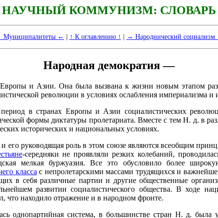
НАУЧНЫЙ КОММУНИЗМ: СЛОВАРЬ
 Муниципалитеты ←
|
↑ К оглавлению ↑
|
→ Народнический социализм
Народная демократия —
н Европы и Азии. Она была вызвана к жизни новым этапом ра
листической революции в условиях ослабления империализма и 
период в странах Европы и Азии социалистических революц
еской формы диктатуры пролетариата. Вместе с тем Н. д. в раз
ческих исторических и национальных условиях.
 и его руководящая роль в этом союзе являются всеобщим прин
естьяне
-середняки не проявляли резких колебаний, проводила
ская мелкая буржуазия. Все это обусловило более широку
чего класса
с непролетарскими массами трудящихся и важнейшей
щих в себя различные партии и другие общественные организа
ьнейшем развитии социалистического общества. В ходе наци
л, что находило отражение и в народном фронте.
ась однопартийная система, в большинстве стран Н. д. была 