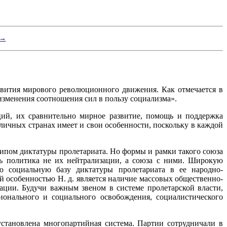
 →
звития мирового революционного движения. Как отмечается в
изменения соотношения сил в пользу социализма».
ий, их сравнительно мирное развитие, помощь и поддержка
личных странах имеет и свои особенности, поскольку в каждой
ципом диктатуры пролетариата. Но формы и рамки такого союза
сь политика не их нейтрализации, а союза с ними. Широкую
ю социальную базу диктатуры пролетариата в ее народно-
 особенностью Н. д. является наличие массовых общественно-
ции. Будучи важным звеном в системе пролетарской власти,
онального и социального освобождения, социалистического
установлена многопартийная система. Партии сотрудничали в