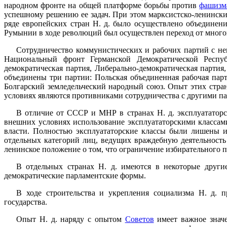
народном фронте на общей платформе борьбы против
фашизм
успешному решению ее задач. При этом марксистско-ленински
ряде европейских стран Н. д. было осуществлено объединен
Румынии в ходе революций был осуществлен переход от мног
Сотрудничество коммунистических и рабочих партий с неп
Национальный фронт Германской Демократической Респуб
демократическая партия, Либерально-демократическая парти
объединены три партии: Польская объединенная рабочая пар
Болгарский земледельческий народный союз. Опыт этих стра
условиях являются противниками сотрудничества с другими пар
В отличие от СССР и МНР в странах Н. д. эксплуататорс
внешних условиях использование эксплуататорскими классам
власти. Полностью эксплуататорские классы были лишены и
отдельных категорий лиц, ведущих враждебную деятельность
ленинское положение о том, что ограничение избирательного п
В отдельных странах Н. д. имеются в некоторые други
демократические парламентские формы.
В ходе строительства и укрепления социализма Н. д. п
государства.
Опыт Н. д. наряду с опытом
Советов
имеет важное значе