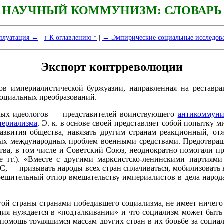
НАУЧНЫЙ КОММУНИЗМ: СЛОВАРЬ
плуатация ←
|
↑ К оглавлению ↑
|
→ Эмпирические социальные исследо
Экспорт контрреволюции
 империалистической буржуазии, направленная на реставра
 социальных преобразований.
азных идеологов — представителей воинствующего
антикоммуни
периализма
. Э. к. в основе своей представляет собой попытку
азвития общества, навязать другим странам реакционный, о
ных международных проблем военными средствами. Предотвраще
ва, в том числе и Советский Союз, неоднократно помогали предо
 гг.). «Вместе с другими марксистско-ленинскими партиями
 — призывать народы всех стран сплачиваться, мобилизовать вс
 решительный отпор вмешательству империалистов в дела народ
ой страны странами победившего социализма, не имеет ничего
ция нуждается в «подталкивании» и что социализм может быть
 помощь трудящимся массам других стран в их борьбе за социа