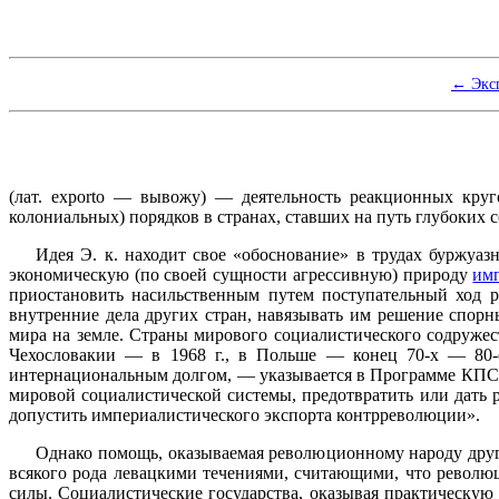
← Экс
(лат.
exporto
— вывожу) — деятельность реакционных кругов
колониальных) порядков в странах, ставших на путь глубоких
Идея Э. к. находит свое «обоснование» в трудах буржу
экономическую (по своей сущности агрессивную) природу
им
приостановить насильственным путем поступательный ход р
внутренние дела других стран, навязывать им решение спор
мира на земле. Страны мирового социалистического содружест
Чехословакии — в 1968 г., в Польше — конец 70‑х — 80‑е
интернациональным долгом, — указывается в Программе КПСС,
мировой социалистической системы, предотвратить или дать
допустить империалистического экспорта контрреволюции».
Однако помощь, оказываемая революционному народу друг
всякого рода левацкими течениями, считающими, что револю
силы. Социалистические государства, оказывая практическую