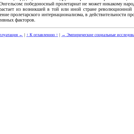
Энгельсом: победоносный пролетариат не может никакому народ
растает из возникшей в той или иной стране революционной
ение пролетарского интернационализма, в действительности про
тивных факторов.
плуатация ←
|
↑ К оглавлению ↑
|
→ Эмпирические социальные исследо