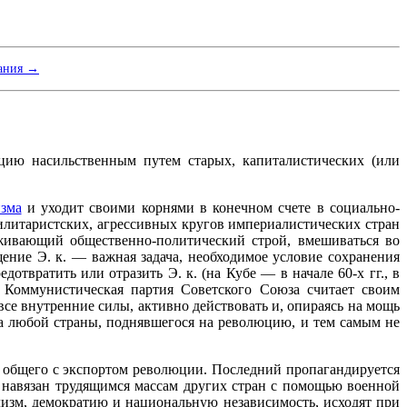
вания →
цию насильственным путем старых, капиталистических (или
зма
и уходит своими корнями в конечном счете в социально-
 милитаристских, агрессивных кругов империалистических стран
тживающий общественно-политический строй, вмешиваться во
ние Э. к. — важная задача, необходимое условие сохранения
твратить или отразить Э. к. (на Кубе — в начале 60‑х гг., в
 Коммунистическая партия Советского Союза считает своим
е внутренние силы, активно действовать и, опираясь на мощь
а любой страны, поднявшегося на революцию, и тем самым не
 общего с экспортом революции. Последний пропагандируется
 навязан трудящимся массам других стран с помощью военной
лизм, демократию и национальную независимость, исходят при