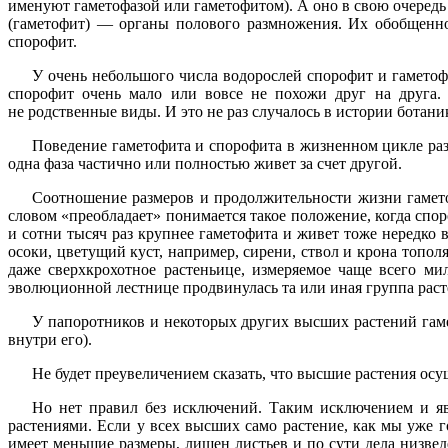
именуют гаметофазой или гаметофитом). А оно в свою очередь
(гаметофит) — органы полового размножения. Их обобщенно
спорофит.
У очень небольшого числа водорослей спорофит и гамето
спорофит очень мало или вовсе не похожи друг на друга. 
не родственные виды. И это не раз случалось в истории ботани
Поведение гаметофита и спорофита в жизненном цикле раз
одна фаза частично или полностью живет за счет другой.
Соотношение размеров и продолжительности жизни гамето
словом «преобладает» понимается такое положение, когда спо
и сотни тысяч раз крупнее гаметофита и живет тоже нередко 
осоки, цветущий куст, например, сирени, ствол и крона топол
даже сверхкрохотное растеньице, измеряемое чаще всего м
эволюционной лестнице продвинулась та или иная группа расте
У папоротников и некоторых других высших растений гамет
внутри его).
Не будет преувеличением сказать, что высшие растения о
Но нет правил без исключений. Таким исключением и я
растениями. Если у всех высших само растение, как мы уже 
имеет меньшие размеры, лишен листьев и по сути дела низвед