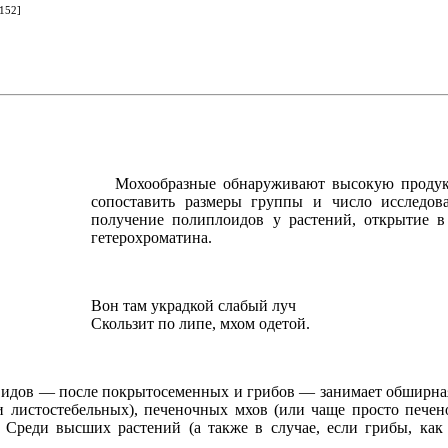
[152]
Мохообразные обнаруживают высокую продук
сопоставить размеры группы и число исследов
получение полиплоидов у растений, открытие в
гетерохроматина.
Вон там украдкой слабый луч
Скользит по липе, мхом одетой.
у видов — после покрытосеменных и грибов — занимает обширн
ли листостебельных), печеночных мхов (или чаще просто печен
Среди высших растений (а также в случае, если грибы, как э