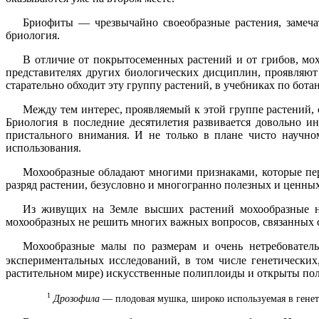
Бриофиты — чрезвычайно своеобразные растения, замеча
бриология.
В отличие от покрытосеменных растений и от грибов, мох
представителях других биологических дисциплин, проявляют 
старательно обходит эту группу растений, в учебниках по бота
Между тем интерес, проявляемый к этой группе растений, 
Бриология в последние десятилетия развивается довольно и
пристального внимания. И не только в плане чисто научно
использования.
Мохообразные обладают многими признаками, которые пер
разряд растении, безусловно и многогранно полезных и ценных.
Из живущих на Земле высших растений мохообразные на
мохообразных не решить многих важных вопросов, связанных 
Мохообразные малы по размерам и очень нетребовател
экспериментальных исследований, в том числе генетических
растительном мире) искусственные полиплоиды и открыты по
1
Дрозофила
— плодовая мушка, широко используемая в генети