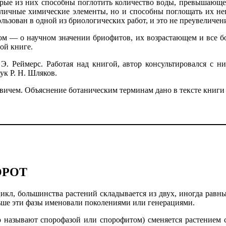
ые из них способны поглотить количество воды, превышающее
азличные химические элементы, но и способны поглощать их непо
ьзован в одной из бриологических работ, и это не преувеличен
ом — о научном значении бриофитов, их возрастающем и все бо
ой книге.
 Э. Реймерс. Работая над книгой, автор консультировался с
ук Р. Н. Шляков.
ичем. Объяснение ботаническим терминам дано в тексте книги и
ОРОТ
икл, большинства растений складывается из двух, иногда равн
ьше эти фазы именовали поколениями или генерациями.
о называют спорофазой или спорофитом) сменяется растением