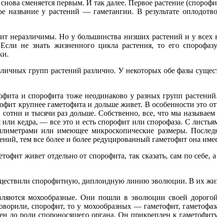
 снова сменяется первым. И так далее. Первое растение (спороф
е название у растений — гаметангии. В результате оплодотво
фит неразличимы. Но у большинства низших растений и у всех
Если не знать жизненного цикла растения, то его спорофаз
ки.
личных групп растений различно. У некоторых обе фазы сущест
фита и спорофита тоже неодинаково у разных групп растений
рофит крупнее гаметофита и дольше живет. В особенности это от
в сотни и тысячи раз дольше. Собственно, все, что мы называем
я или кедра, — все это и есть спорофит или спорофаза. С лист
иллиметрами или имеющее микроскопические размеры. Послед
ний, тем все более и более редуцированный гаметофит она имее
офит живет отдельно от спорофита, так сказать, сам по себе,
существили спорофитную, диплоидную линию эволюции. В их жиз
вляются мохообразные. Они пошли в эволюции своей дорого
говорили, спорофит, то у мохообразных — гаметофит, гаметоф
ен до роли спороносящего органа. Он прикреплен к гаметофиту 