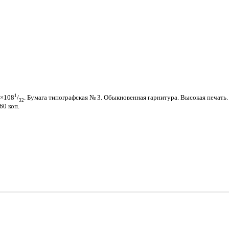
1
4×108
/
. Бумага типографская № 3. Обыкновенная гарнитура. Высокая печать. Ус
32
 60 коп.