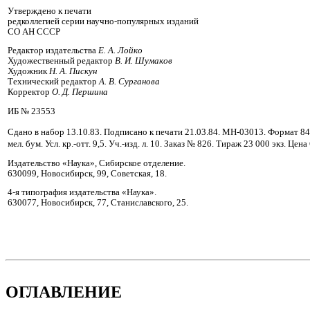
Утверждено к печати
редколлегией серии научно-популярных изданий
СО АН СССР
Редактор издательства
Е. А. Лойко
Художественный редактор
В. И. Шумаков
Художник
Н. А. Пискун
Технический редактор
А. В. Сурганова
Корректор
О. Д. Першина
ИБ № 23553
Сдано в набор 13.10.83. Подписано к печати 21.03.84. МН-03013. Формат 8
мел. бум. Усл. кр.-отт. 9,5. Уч.-изд. л. 10. Заказ № 826. Тираж 23 000 экз. Цена
Издательство «Наука», Сибирское отделение.
630099, Новосибирск, 99, Советская, 18.
4‑я типография издательства «Наука».
630077, Новосибирск, 77, Станиславского, 25.
ОГЛАВЛЕНИЕ