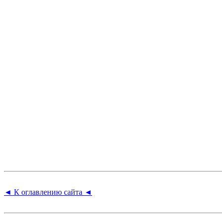
◄ К оглавлению сайта ◄