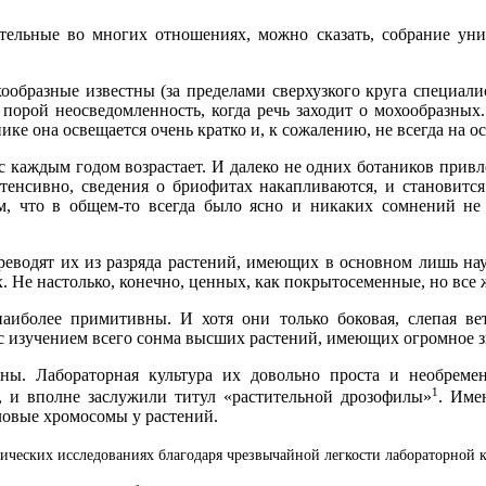
тельные во многих отношениях, можно сказать, собрание ун
ообразные известны (за пределами сверхузкого круга специали
порой неосведомленность, когда речь заходит о мохообразных.
нике она освещается очень кратко и, к сожалению, не всегда на 
с каждым годом возрастает. И далеко не одних ботаников привл
нтенсивно, сведения о бриофитах накапливаются, и становится
м, что в общем-то всегда было ясно и никаких сомнений не
еводят их из разряда растений, имеющих в основном лишь нау
 Не настолько, конечно, ценных, как покрытосеменные, но все ж
иболее примитивны. И хотя они только боковая, слепая ве
с изучением всего сонма высших растений, имеющих огромное з
ьны. Лабораторная культура их довольно проста и необрем
1
, и вполне заслужили титул «растительной дрозофилы»
. Име
ловые хромосомы у растений.
ческих исследованиях благодаря чрезвычайной легкости лабораторной к