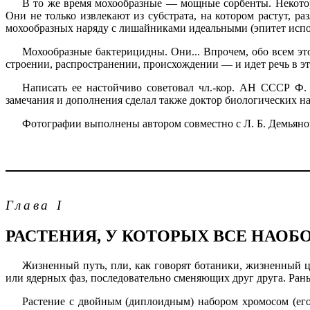
В то же время мохообразные — мощные сорбенты. Некотор
Они не только извлекают из субстрата, на котором растут, р
мохообразных наряду с лишайниками идеальными (эпитет испол
Мохообразные бактерицидны. Они... Впрочем, обо всем эт
строении, распространении, происхождении — и идет речь в эт
Написать ее настойчиво советовал чл.-кор. АН СССР Ф.
замечания и дополнения сделал также доктор биологических на
Фотографии выполнены автором совместно с Л. Б. Демьянов
Глава I
РАСТЕНИЯ, У КОТОРЫХ ВСЕ НАОБ
Жизненный путь, пли, как говорят ботаники, жизненный ц
или ядерных фаз, последовательно сменяющих друг друга. Ран
Растение с двойным (диплоидным) набором хромосом (ег