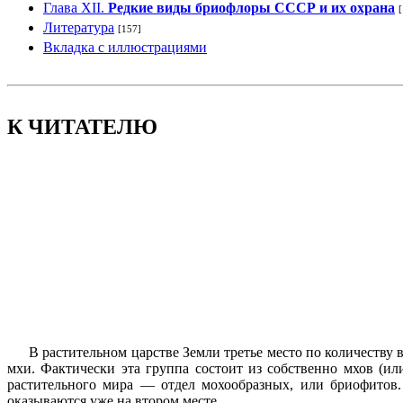
Глава XII.
Редкие виды бриофлоры СССР и их охрана
Литература
[157]
Вкладка с иллюстрациями
К ЧИТАТЕЛЮ
В растительном царстве Земли третье место по количеств
мхи. Фактически эта группа состоит из собственно мхов (и
растительного мира — отдел мохообразных, или бриофитов. 
оказываются уже на втором месте.