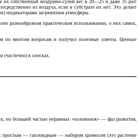
 их собственный воздушно-сухой вес в 20—25 и даже 35 раз!
средственно из воздуха, если в субстрате их нет. Это делает
ие) индикаторами загрязнения атмосферы.
лее разнообразном практическом использовании, о них самих,
 ним по многим вопросам и получил полезные советы. Ценные
 (частично) в сносках.
ых, но большей частью неравных «половинок» — фаз развития,
 с простым — гаплоидным — набором хромосом (это растение