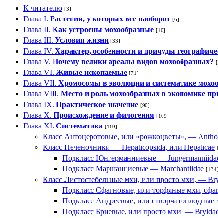
К читателю
[3]
Глава I.
Растения, у которых все наоборот
[6]
Глава II.
Как устроены мохообразные
[10]
Глава III.
Условия жизни
[33]
Глава IV.
Характер, особенности и причуды географиче
Глава V.
Почему велики ареалы видов мохообразных?
[
Глава VI.
Живые ископаемые
[71]
Глава VII.
Хромосомы в эволюции и систематике мохо
Глава VIII.
Место и роль мохообразных в экономике п
Глава IX.
Практическое значение
[90]
Глава X.
Происхождение и филогения
[109]
Глава XI.
Систематика
[119]
Класс Антоцеротовые, или «рожкоцветы», —
Antho
Класс Печеночники —
Hepaticopsida
, или
Hepaticae
Подкласс Юнгерманниевые —
Jungermanniida
Подкласс Маршанциевые —
Marchantiidae
[134
Класс Листостебельные мхи, или просто мхи, —
Br
Подкласс Сфагновые, или торфяные мхи, сф
Подкласс Андреевые, или створчатоплодные
Подкласс Бриевые, или просто мхи, —
Bryida