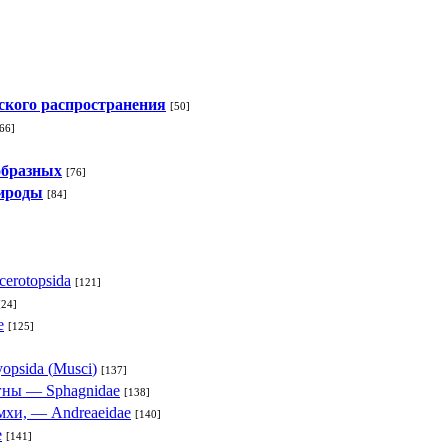
ского распространения
[50]
66]
образных
[76]
рироды
[84]
cerotopsida
[121]
[24]
e
[125]
]
yopsida
(
Musci
)
[137]
агны —
Sphagnidae
[138]
 мхи, —
Andreaeidae
[140]
e
[141]