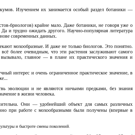
икумов. Изучением их занимается особый раздел ботаники —
стов-бриологов) крайне мало. Даже ботаники, не говоря уже о
 Да и трудно ожидать другого. Научно-популярная литература
основе современных данных.
екают мохообразные. И даже не только биологов. Это понятно.
 всё более очевидным, что эти растения заслуживают самого
 вызывало, главное — в плане их практического значения и
чный интерес и очень ограниченное практическое значение, в
е...
твь эволюции и не являются ничьими предками, без знания
начение в жизни человека.
енительна. Они — удобнейший объект для самых различных
нно при работе с мохообразными были получены (впервые в
ультуры и быстроте смены поколений.