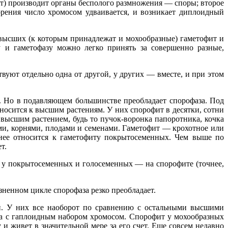
ит) производит органы бесполого размножения — споры; второе
рения число хромосом удваивается, и возникает диплоидный
 высших (к которым принадлежат и мохообразные) гаметофит и
у и гаметофазу можно легко принять за совершенно разные,
вуют отдельно одна от другой, у других — вместе, и при этом
. Но в подавляющем большинстве преобладает спорофаза. Под
носится к высшим растениям. У них спорофит в десятки, сотни
 высшим растением, будь то пучок-воронка папоротника, кочка
ьями, корнями, плодами и семенами. Гаметофит — крохотное или
нее относится к гаметофиту покрытосеменных. Чем выше по
т.
 а у покрытосеменных и голосеменных — на спорофите (точнее,
ненном цикле спорофаза резко преобладает.
й. У них все наоборот по сравнению с остальными высшими
аза с гаплоидным набором хромосом. Спорофит у мохообразных
и живет в значительной мере за его счет. Еще совсем недавно