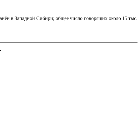
­нён в Западной Сибири; общее число гово­ря­щих около 15 тыс.
→