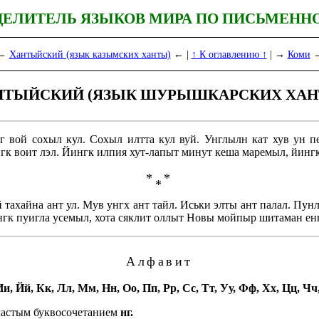
ДЕЛИТЕЛЬ ЯЗЫКОВ МИРА ПО ПИСЬМЕНН
←
Хантыйский (язык казымских ханты)
← |
↑ К оглавлению ↑
| →
Коми
НТЫЙСКИЙ (ЯЗЫК ШУРЫШКАРСКИХ ХАН
 вой сохыл кул. Сохыл илтта кул вуй. Унглылн кат хув ун п
гк воит лэл. Йингк илпия хут-лапыт минут кеша маремыл, йингк
*
*
*
тахайна ант ул. Мув унгх ант тайл. Иськи элты ант палал. Пун
нгк пуигла усемыл, хота сяклит оллыт Новы мойпыр шитаман ен
Алфавит
, Ии, Йй, Кк, Лл, Мм, Нн, Оо, Пп, Рр, Сс, Тт, Уу, Фф, Хх, Цц, Ч
стым букво­со­че­та­ни­ем
нг.