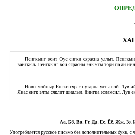
ОПРЕ
ХА
Пенгкынг воит Оус енгки сярасна уллыт. Пенгкынг
вангкыл. Пенгкынг вой сярасны энымты торн па ай йин
Новы мойпыр Енгки сярас путарна улты вой. Лув ий 
Янас енгк элты сяклит шиялыл, йингка эсламсил. Лув е
Аа, Бб, Вв, Гг, Дд, Ее, Ёё, Жж, Зз
Употребляется русское письмо без допол­ни­тель­ных букв, с ча