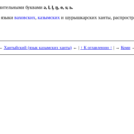
и­тель­ны­ми буква­ми
ə, ł, ł̦, ŋ, ɵ, s̷, ь.
т языки
ваховских
,
казымских
и шурышкар­ских ханты, распро­стра
←
Хантыйский (язык казымских ханты)
← |
↑ К оглавлению ↑
| →
Коми