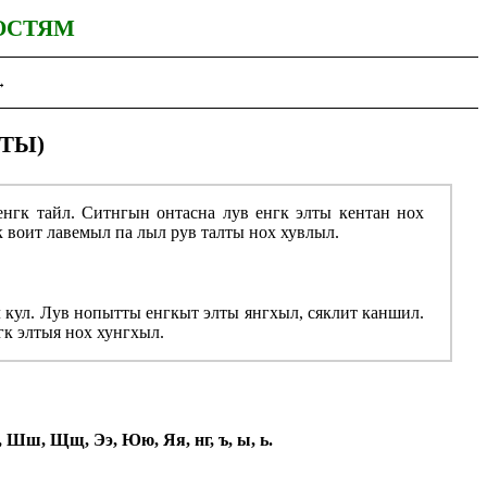
ОСТЯМ
→
ТЫ)
енгк тайл. Ситнгын онтасна лув енгк элты кентан нох
 воит лавемыл па лыл рув талты нох хувлыл.
л кул. Лув нопытты енгкыт элты янгхыл, сяклит каншил.
гк элтыя нох хунгхыл.
ч, Шш, Щщ, Ээ, Юю, Яя, нг, ъ, ы, ь.