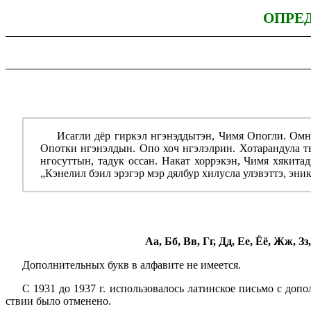
ОПРЕ
Исагли дёр гиркэл нгэнэддытэн, Чимя Опогли. Омни
Опотки нгэнэлдын. Опо хоч нгэлэлрин. Хотарандула т
нгосуттын, тадук оссан. Накат хоррэкэн, Чимя хякит
„Кэнелил бэил эрэгэр мэр дялбур хилусла улэвэттэ, эник
Аа, Бб, Вв, Гг, Дд, Ее, Ёё, Жж, З
Дополнительных букв в алфавите не имеется.
С 1931 до 1937 г. использовалось латинское письмо с допол
ствии было отменено.