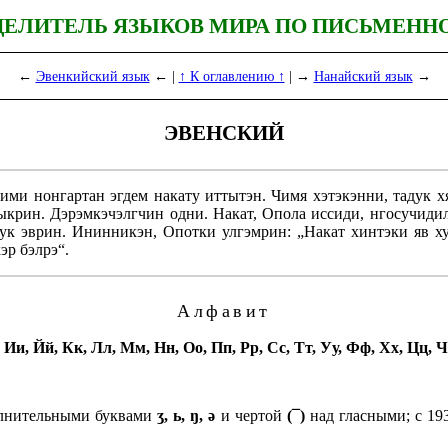
ДЕЛИТЕЛЬ ЯЗЫКОВ МИРА ПО ПИСЬМЕНН
←
Эвенкийский язык
← |
↑ К оглавлению ↑
| →
Нанайский язык
→
ЭВЕНСКИЙ
ми нонгартан эгдем накату иттытэн. Чимя хэтэкэнни, тадук х
ыкрин. Дэрэмкэчэлгчин одни. Накат, Опола иссиди, нгосучиди
адук эврин. Ининникэн, Опотки улгэмрин: „Накат хинтэки яв х
эр бэлрэ“.
Алфавит
з, Ии, Йй, Кк, Лл, Мм, Нн, Оо, Пп, Рр, Сс, Тт, Уу, Фф, Хх, Цц
­ни­тель­ны­ми буквами
ʒ, ь, ŋ, ə
и чертой
(¯)
над гласными; с 1937