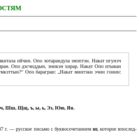
ОСТЯМ
якитала ойчин. Опо хотарандула эмэптэн. Накат нгунэч
лран. Опо дэсчиддын, эникэн хирар. Накат Опо итыван
умкэттын?“ Опо барагран: „Накат минтэки эчин гонин:
, Чч, Шш, Щщ, ъ, ы, ь, Ээ, Юю, Яя.
 г. — русское письмо с букво­со­че­та­ни­ем
нг,
которое впослед­