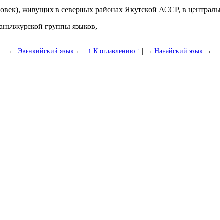
ловек), живущих в север­ных рай­о­нах Якутской АССР, в централ
маньчжурской группы языков,
←
Эвенкийский язык
← |
↑ К оглавлению ↑
| →
Нанайский язык
→