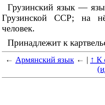
Грузинский язык — язык
Грузинской ССР; на н
человек.
Принадлежит к картвельс
←
Армянский язык
← |
↑ К
(