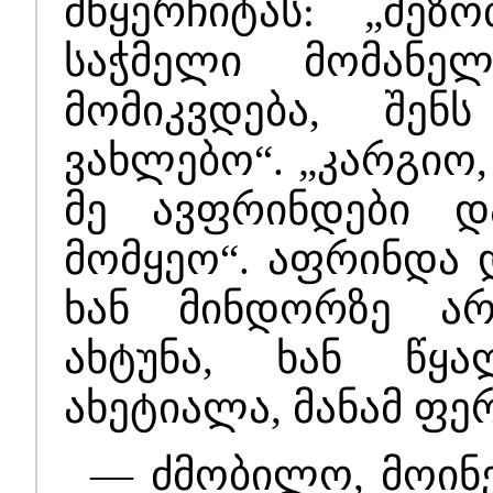
მწყერჩიტას: „მე
საჭმელი მომანე
მომიკვდება, შე
ვახლებო“. „კარგიო,
მე ავფრინდები დ
მომყეო“. აფრინდა დ
ხან მინდორზე არბ
ახტუნა, ხან წყა
ახეტიალა, მანამ ფე
— ძმობილო, მოინ