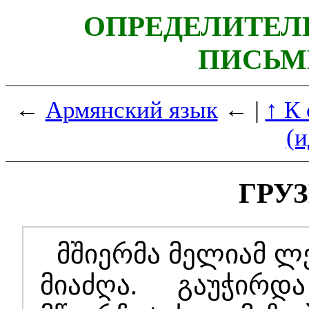
ОПРЕДЕЛИТЕЛ
ПИСЬМ
←
Армянский язык
← |
↑ К
(
ГРУ
მშიერმა მელიამ ლ
მიაძღა. გაუჭირდ