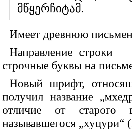
მწყერჩიტამ.
Имеет древнюю письменн
Направление строки —
строчные буквы на письме и
Новый шрифт, относящи
получил название „мхедр
отличие от старого
называвшегося „хуцури“ (