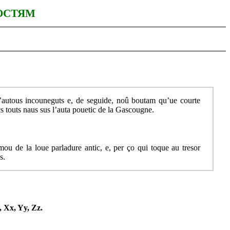
ОСТЯМ
’autous incouneguts e, de seguide, noû boutam qu’ue courte
s touts naus sus l’auta pouetic de la Gascougne.
 de la loue parladure antic, e, per ço qui toque au tresor
s.
, Xx, Yy, Zz.