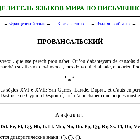
ДЕЛИТЕЛЬ ЯЗЫКОВ МИРА ПО ПИСЬМЕНН
←
Французский язык
← |
↑ К оглавлению ↑
| →
Итальянский язык
→
ПРОВАНСАЛЬСКИЙ
estretou, que-nse parech prou nabèt. Qu’ou dabanteyam de cansoûs d
 marchèn sus û camí deyà mercat, mes dous qui, d’ablade, e pourtèn floc
*
*
*
 sègles XVI e XVII: Yan Garros, Larade, Duprat, et d’auts empermou
 Dastros e de Cyprien Despourrî, noû n’amuchabem que poques mustre
Алфавит
Dd, Ee, Ff, Gg, Hh, Ii, Ll, Mm, Nn, Oo, Pp, Qq, Rr, Ss, Tt, Uu, Vv
ются диакритические знаки:
(´), (`), (ˆ).