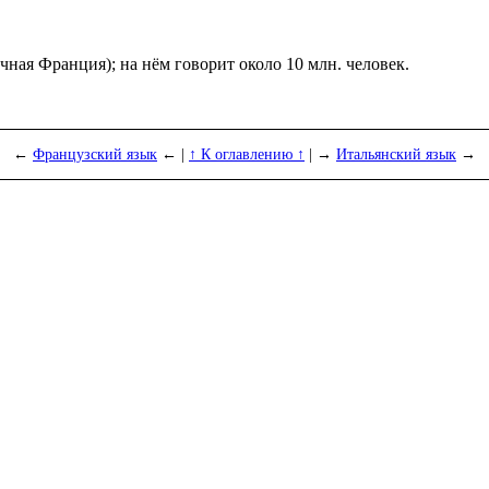
ная Франция); на нём гово­рит около 10 млн. человек.
.
←
Французский язык
← |
↑ К оглавлению ↑
| →
Итальянский язык
→