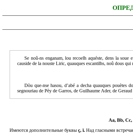
ОПРЕ
Se noû-ns enganam, lou recoelh aquéste, dens la soue 
causide de la nouste Liric, quauques escantilhs, noû dous qui
Dòu que-nse hasou, d’abé a decha quauques pouètes dous
segnouriau de Pèy de Garros, de Guilhaume Ader, de Geraud
Aa, Bb, Cc, 
Имеются дополнительные буквы
ç, ï.
Над гласными встреча