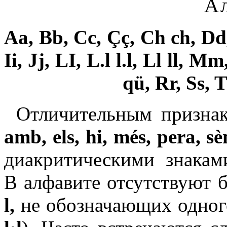
А
Aa, Bb, Cc, Çç, Ch ch, Dd
Ii, Jj, LI, L.l l.l, Ll ll,
qü, Rr, Ss, 
Отличительным признак
amb, els, hi, més, pera, sè
диакритическими знака
В алфавите отсут­ству­ют
l,
не обозначающих одного