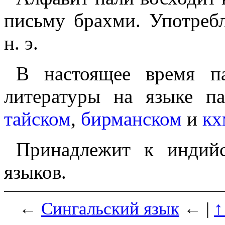
письму брахми. Употребля
н. э.
В настоящее время п
литературы на языке па
тайском
,
бирманском
и
кх
Принадлежит к индийс
языков.
←
Сингальский язык
← |
↑