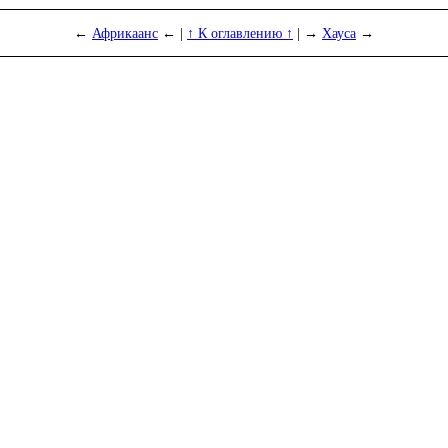
←
Африкаанс
← |
↑ К оглавлению ↑
| →
Хауса
→