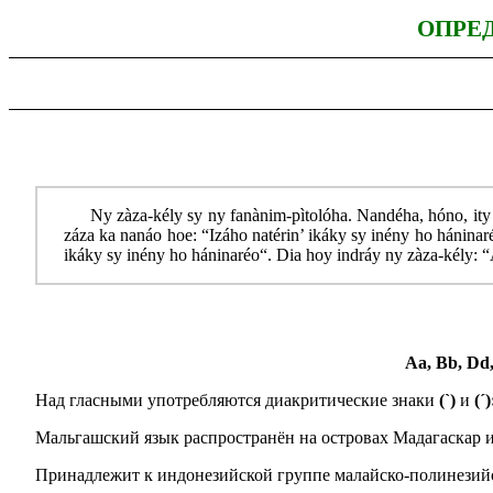
ОПРЕ
Ny zàza-kély sy ny fanànim-pìtolóha. Nandéha, hóno, ity 
záza ka nanáo hoe: “Izáho natérin’ ikáky sy inény ho háninar
ikáky sy inény ho háninaréo“. Dia hoy indráy ny zàza-kély: “
Aa, Bb, Dd, 
Над гласными употребляются диакритические знаки
(`)
и
(´)
Мальгашский язык распространён на островах Мадагаскар и 
Принадлежит к индонезийской группе малайско-полинезий