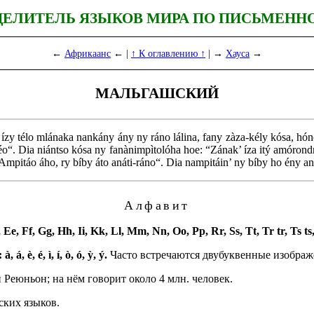
ДЕЛИТЕЛЬ ЯЗЫКОВ МИРА ПО ПИСЬМЕНН
←
Африкаанс
← |
↑ К оглавлению ↑
| →
Хауса
→
МАЛЬГАШСКИЙ
ízy télo mlánaka nankány ány ny ráno lálina, fany zàza-kély kósa, hón
éo“. Dia niántso kósa ny fanànimpìtolóha hoe: “Zának’ íza itý amórondr
Ampitáo áho, ry bíby áto anáti-ráno“. Dia nampitáin’ ny bíby ho ény an
Алфавит
Ee, Ff, Gg, Hh, Ii, Kk, Ll, Mm, Nn, Oo, Pp, Rr, Ss, Tt, Tr tr, Ts ts
: à, á, è, é, ì, í, ò, ó, ỳ, ý.
Часто встречаются двубуквенные изображ
Реюньон; на нём говорит около 4 млн. человек.
ских языков.