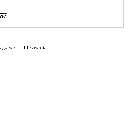
н. э. — III в. н. э.).