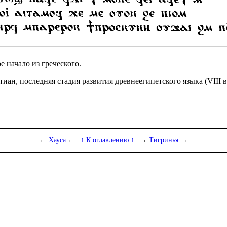
е начало из греческого.
 последняя стадия разви­тия древнеегипетского языка (VIII в. до 
←
Хауса
← |
↑ К оглавлению ↑
| →
Тигринья
→