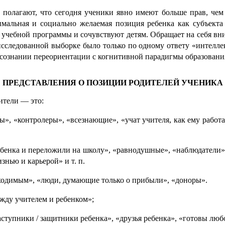
олагают, что сегодня ученики явно имеют больше прав, чем о
имальная и социаль­но жела­е­мая позиция ребенка как субъекта
ь учебной програм­мы и сочувствуют детям. Обращает на себя вним
 иссле­до­ван­ной выборке было только по одному ответу «интелл
м сознании пере­ориен­та­ции с когнитивной парадигмы образо­ва­ни
ПРЕДСТАВЛЕНИЯ О ПОЗИЦИИ РОДИТЕЛЕЙ УЧЕНИКА
ители — это:
», «контролеры», «всезна­ю­щие», «учат учителя, как ему работа
ебенка и переложили на школу», «равно­душ­ные», «наблюдатели», 
знью и карьерой» и т. п.
бходимым», «люди, думающие только о прибыли», «доноры».
жду учителем и ребенком»;
ступники / защитники ребенка», «друзья ребенка», «готовы любо