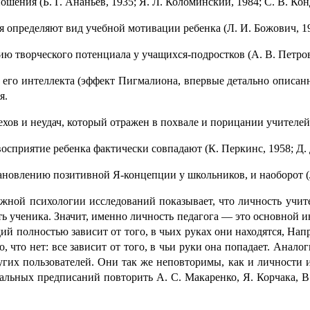
ения (Б. Г. Ананьев, 1935; Я. Л. Коломинский, 1984; С. В. Конд
опреде­ля­ют вид учебной мотивации ребенка (Л. И. Божович, 196
ю творче­ско­го потенциала у учащихся-подростков (А. В. Петров
 его интеллекта (эффект Пигмалиона, впервые детально описанн
я.
хов и неудач, который отражен в похвале и порица­нии учителей 
­при­я­тие ребенка факти­че­ски совпадают (К. Перкинс, 1958; Д.
новлению позитивной Я-концеп­ции у школьников, и наоборот (Л
ой психологии иссле­до­ва­ний показы­ва­ет, что личность учит
ь ученика. Значит, именно личность педаго­га — это основ­ной и
ий полно­стью зависит от того, в чьих руках они находятся, Нап
о нет: все зависит от того, в чьи руки она попадает. Аналогично 
 других пользователей. Они так же неповторимы, как и личности и
ьных предпи­са­ний повторить А. С. Макаренко, Я. Корчака, В.