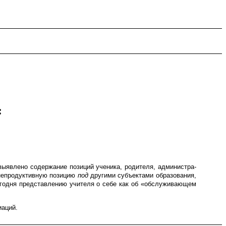
:
в­ле­но содержа­ние позиций ученика, родите­ля, админи­ст­ра­
епродук­тив­ную позицию
под
другими субъектами образо­ва­ния,
егодня представ­ле­нию учителя о себе как об «обслу­жи­ва­ю­щем
иаций.