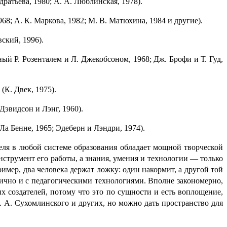
ратьева, 1980; А. А. Люблинская, 1978).
8; А. К. Маркова, 1982; М. В. Матюхина, 1984 и другие).
ский, 1996).
ый Р. Розенталем и Л. Джекобсоном, 1968; Дж. Брофи и Т. Гуд,
(К. Двек, 1975).
 Дэвидсон и Лэнг, 1960).
а Бенне, 1965; Эдеберн и Лэндри, 1974).
еля в любой системе образо­ва­ния обладает мощной творче­ской
нструмент его работы, а знания, умения и техно­ло­гии — только
ример, два человека держат ложку: один накормит, а другой той
и с педаго­ги­че­ски­ми техно­ло­ги­я­ми. Вполне законо­мер­но,
х созда­те­лей, потому что это по сущности и есть воплощение,
 А. Сухомлинского и других, но можно дать простран­ство для