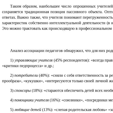
Таким образом, наибольшее число опрошенных учителей п
сохраняется традиционная позиция пассив­но­го объекта. Опт
ответах. Важно также, что учителя понима­ют пере­гру­жен­ност
характе­ри­стик собственно интеллектуальной деятель­но­сти (в
Это можно трактовать как проис­хо­дя­щую в профес­си­о­наль­но
Анализ ассоциации педагогов обнаружил, что для них род
1)
управляющие учителя
(45% респондентов): «всегда правы
«критики педпро­цес­са» и др.;
2)
потребители
(40%): «сняли с себя ответственность за р
прообраза», «кукушки», «интере­су­ют­ся только своей личной жи
3)
спонсоры
(18%): «стараются обеспечить детей всех нео
4)
помощники учителя
(16%): «союзники», «посредники ме
5)
любящие детей
(13%): «слепая родительская любовь» «за