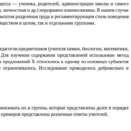
цес­са — ученика, родите­лей, админи­ст­ра­ции школы и самого
я, личностная и др.) неразрывно взаимо­свя­за­ны. В нашем случае
льтатом разделения труда и регламен­ти­ру­ю­щем стиль поведения
 обществом в целом, так и отдельными группами.
педаго­гов-предметников (учителя химии, биологии, математики,
Для изучения содержа­ния представ­ле­ний исполь­зо­ван метод
х предло­же­ний X относилось к одному из основ­ных субъектов
ограни­чи­ва­лось. Иссле­до­ва­ние проводилось добро­воль­но и
ни­зо­вать их в группы, которые представ­ле­ны далее в порядке
е примеров представ­ле­ны различные ответы учителей.