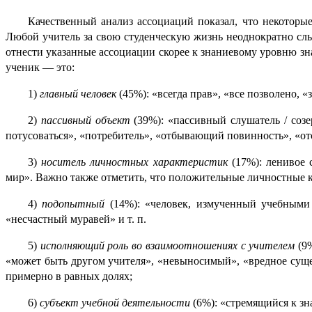
Качественный анализ ассоциаций показал, что некоторые 
Любой учитель за свою студенческую жизнь неоднократно слыш
отнести указанные ассоциации скорее к знаниевому уровню зн
ученик — это:
1)
главный человек
(45%): «всегда прав», «все позво­ле­но, 
2)
пассивный объект
(39%): «пассивный слушатель / созер
потусо­вать­ся», «потреби­тель», «отбыва­ю­щий повин­ность», «от
3)
носитель личностных характеристик
(17%): ленивое с
мир». Важно также отме­тить, что положи­тель­ные личностные к
4)
подопытный
(14%): «человек, измученный учебными н
«несчастный муравей» и т. п.
5)
исполняющий роль во взаимоотношениях с учителем
(9%
«может быть другом учителя», «невыно­с­имый», «вредное сущес
примерно в равных долях;
6)
субъект учебной деятельности
(6%): «стремящийся к зн