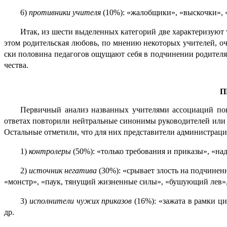
6)
противники учителя
(10%): «жалобщики», «выскочки», 
Итак, из шести выделенных категорий две характеризуют 
этом родитель­ская любовь, по мнению некоторых учителей, оче
ски половина педаго­гов ощущают себя в подчинении родите­ля
че­ства.
П
Первичный анализ названных учителями ассоциаций показ
ответах повторили нейтраль­ные синонимы руководителей или 
Остальные отмети­ли, что для них предста­ви­те­ли админи­ст­ра­ц
1)
контролеры
(50%): «только требования и приказы», «на
2)
источник негатива
(30%): «срывает злость на подчиненн
«монстр», «паук, тянущий жизненные силы», «бушующий лев», «м
3)
исполнители чужих приказов
(16%): «зажата в рамки ци
др.