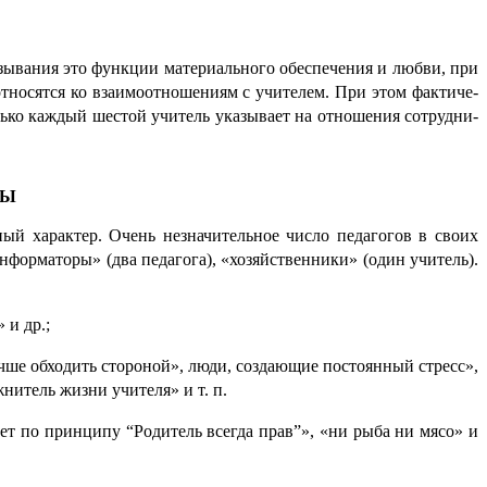
вания это функции матери­аль­но­го обеспечения и любви, при
сятся ко взаимо­от­но­ше­ни­ям с учителем. При этом факти­че­
лько каждый шестой учитель указывает на отношения сотруд­ни­
ЛЫ
 характер. Очень незначи­тель­ное число педаго­гов в своих
орматоры» (два педаго­га), «хозяйственники» (один учитель).
 и др.;
чше обходить стороной», люди, созда­ю­щие постоянный стресс»,
нитель жизни учителя» и т. п.
ает по принципу “Родитель всегда прав”», «ни рыба ни мясо» и