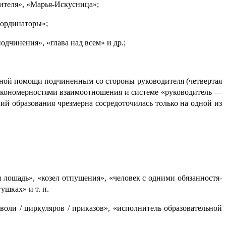
чителя», «Марья-Искусница»;
оординаторы»;
одчинения», «глава над всем» и др.;
н­ной помощи подчинен­ным со стороны руководителя (четвертая
о­мер­но­стя­ми взаимо­от­но­ше­ния и системе «руководитель —
ий образо­ва­ния чрезмерна сосредоточилась только на одной из
 лошадь», «козел отпущения», «человек с одними обязан­но­стя­
ушках» и т. п.
ли / циркуляров / приказов», «исполнитель образо­ва­тель­ной