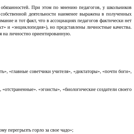
бязан­но­стей. При этом по мнению педаго­гов, у школьников
 собственной деятель­но­сти наименее выражена в получен­ных
ание и тот факт, что в ассоциациях педаго­гов факти­че­ски нет
ект» и «энциклопедия»), но представ­ле­ны личностные качества.
я на личностно ориенти­ро­ван­ную.
ть», «главные совет­чики учителя», «диктаторы», «почти боги»,
«отстра­нен­ные». «эгоисты», «биологические созда­те­ли своего
му перегрызть горло за свое чадо»;