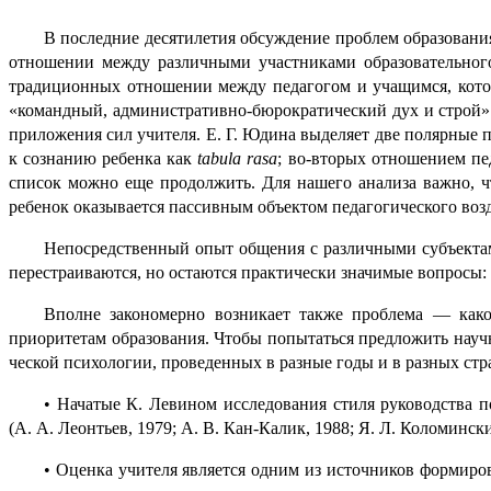
В последние десятилетия обсуждение проблем образования 
отношении между различными участ­ни­ка­ми образо­ва­тель­но
традиционных отношении между педаго­гом и учащимся, которые
«командный, админи­ст­ра­тив­но-бюро­кра­ти­че­ский дух и строй»
приложения сил учителя. Е. Г. Юдина выделяет две полярные по
к сознанию ребенка как
tabula rasa
; во-вторых отношением пед
список можно еще продолжить. Для нашего анализа важно, ч
ребенок оказывается пассив­ным объектом педаго­ги­че­ско­го возд
Непосредственный опыт общения с различными субъектами о
перестра­и­ва­ют­ся, но остаются практи­че­ски значимые вопросы
Вполне закономерно возникает также проблема — каково
приоритетам образо­ва­ния. Чтобы попытаться предло­жить науч
че­ской психологии, проведенных в разные годы и в разных стр
• Начатые К. Левином исследования стиля руководства по
(А. А. Леонтьев, 1979; А. В. Кан-Калик, 1988; Я. Л. Коломински
• Оценка учителя является одним из источников формирова