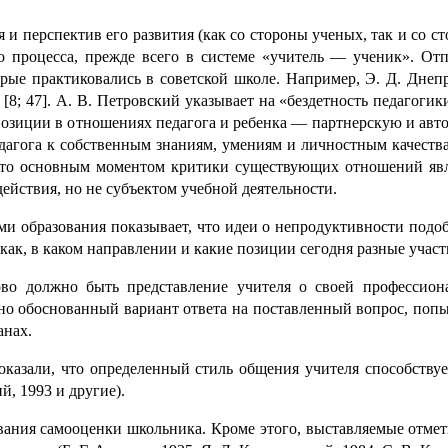
и перспектив его развития (как со стороны ученых, так и со ст
­го процес­са, прежде всего в системе «учитель — ученик». От
 практи­ко­ва­лись в совет­ской школе. Например, Э. Д. Днепро
 [8; 47]. А. В. Петровский указывает на «бездетность педаго­ги­ки
зиции в отношениях педаго­га и ребенка — партнерскую и автори­
аго­га к собственным знаниям, умениям и личностным качествам
то основ­ным моментом критики существующих отношений явля
ей­ствия, но не субъек­том учебной деятель­но­сти.
бразо­ва­ния показы­ва­ет, что идеи о непродук­тив­но­сти по
: как, в каком направ­ле­нии и какие позиции сегодня разные учас
 должно быть представ­ле­ние учителя о своей профес­си­о­
но обосно­ван­ный вариант ответа на поставленный вопрос, попыта
анах.
казали, что опреде­лен­ный стиль общения учителя способству
й, 1993 и другие).
ния само­оцен­ки школьника. Кроме этого, выстав­ля­е­мые отме