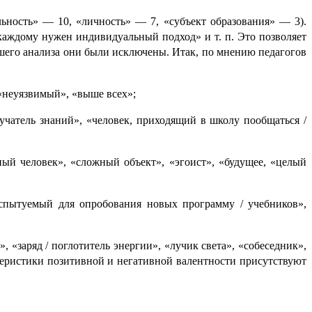
­ность» — 10, «личность» — 7, «субъект образо­ва­ния» — 3).
ому нужен индиви­ду­аль­ный подход» и т. п. Это позво­ля­ет
шего анализа они были исключены. Итак, по мнению педаго­гов
», «неуязвимый», «выше всех»;
луча­тель знаний», «человек, приходящий в школу пообщать­ся /
­ный человек», «сложный объект», «эгоист», «будущее, «целый
«испытуемый для опробования новых програм­му / учебников»,
я», «заряд / поглотитель энергии», «лучик света», «собеседник»,
и­сти­ки позитивной и негативной валент­но­сти присут­ству­ют