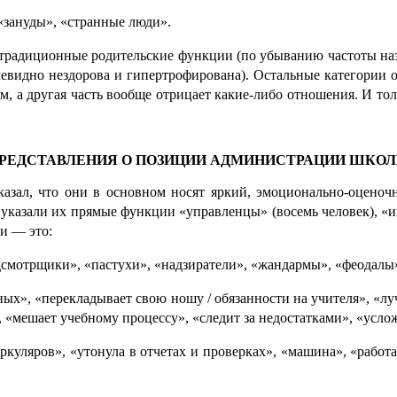
«зануды», «странные люди».
традиционные родитель­ские функции (по убыванию частоты назы
видно нездорова и гипертрофирована). Остальные катего­рии отно
м, а другая часть вообще отрица­ет какие-либо отношения. И то
РЕДСТАВЛЕНИЯ О ПОЗИЦИИ АДМИНИСТРАЦИИ ШКО
ал, что они в основ­ном носят яркий, эмоционально-оценочный
указали их прямые функции «управленцы» (восемь человек), «инф
ии — это:
дсмотрщики», «пастухи», «надзиратели», «жандар­мы», «феодалы»
ых», «перекладывает свою ношу / обязан­но­сти на учителя», «лу
ешает учебному процес­су», «следит за недостат­ка­ми», «услож
ркуляров», «утонула в отчетах и проверках», «машина», «работ