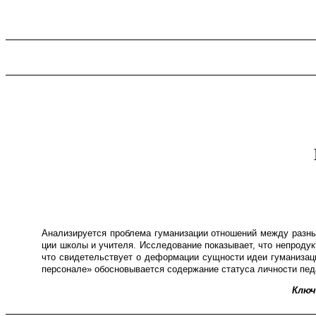
Анализируется проблема гуманизации отношений между разными с
ции школы и учителя. Иссле­до­ва­ние показы­ва­ет, что непроду
что свиде­тель­ству­ет о деформации сущности идеи гумани­за­ци
персо­на­ле» обосно­вы­ва­ет­ся содер­жа­ние статуса лично­сти п
Ключ