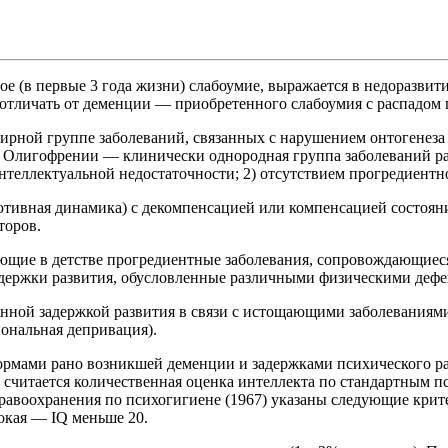
 (в первые 3 года жизни) слабоумие, выражается в недоразвит
отличать от деменции — приобретенного слабоумия с распадом 
ирной группе заболеваний, связанных с нарушением онтогенеза 
о. Олигофрении — клинически однородная группа заболеваний р
нтеллектуальной недостаточности; 2) отсутствием прогредиентн
ютивная динамика) с декомпенсацией или компенсацией состоян
торов.
ющие в детстве прогредиентные заболевания, сопровождающиеся
держки развития, обусловленные различными физическими дефект
енной задержкой развития в связи с истощающими заболеваниям
иональная депривация).
ормами рано возникшей деменции и задержками психического р
считается количественная оценка интеллекта по стандартным п
равоохранения по психогигиене (1967) указаны следующие крите
окая — IQ меньше 20.