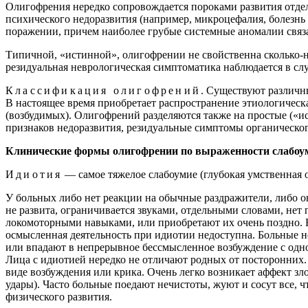
Олигофрения нередко сопровождается пороками развития отдел
психического недоразвития (например, микроцефалия, болезн
поражении, причем наиболее грубые системные аномалии связ
Типичной, «истинной», олигофрении не свойственна сколько-н
резидуальная неврологическая симптоматика наблюдается в с
Классификация олигофрений
. Существуют различн
В настоящее время приобретает распространение этиологическ
(возбудимых). Олигофрений разделяются также на простые («и
признаков недоразвития, резидуальные симптомы органическог
Клинические формы олигофрении по выраженности слабоу
Идиотия
— самое тяжелое слабоумие (глубокая умственная о
У больных либо нет реакции на обычные раздражители, либо о
не развита, ограничивается звуками, отдельными словами, не
локомоторными навыками, или приобретают их очень поздно. 
осмысленная деятельность при идиотии недоступна. Больные 
или впадают в непрерывное бессмысленное возбуждение с одн
Лица с идиотией нередко не отличают родных от посторонних.
виде возбуждения или крика. Очень легко возникает аффект зл
удары). Часто больные поедают нечистоты, жуют и сосут все, 
физического развития.