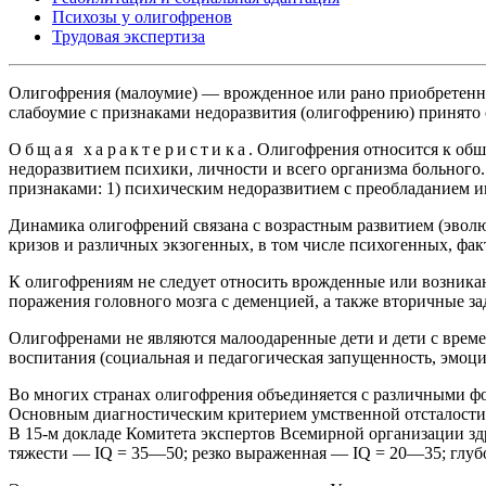
Психозы у олигофренов
Трудовая экспертиза
Олигофрения (малоумие) — врожденное или рано приобретенное
слабоумие с признаками недоразвития (олигофрению) принято 
Общая характеристика
. Олигофрения относится к обш
недоразвитием психики, личности и всего организма больног
признаками: 1) психическим недоразвитием с преобладанием и
Динамика олигофрений связана с возрастным развитием (эвол
кризов и различных экзогенных, в том числе психогенных, фак
К олигофрениям не следует относить врожденные или возника
поражения головного мозга с деменцией, а также вторичные за
Олигофренами не являются малоодаренные дети и дети с врем
воспитания (социальная и педагогическая запущенность, эмоц
Во многих странах олигофрения объединяется с различными ф
Основным диагностическим критерием умственной отсталости 
В 15-м докладе Комитета экспертов Всемирной организации зд
тяжести — IQ = 35—50; резко выраженная — IQ = 20—35; глуб