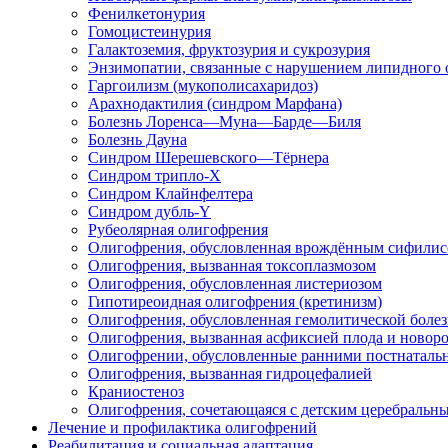
Фенилкетонурия
Гомоцистеинурия
Галактоземия, фруктозурия и сукрозурия
Энзимопатии, связанные с нарушением липидного 
Гаргоилизм (мукополисахаридоз)
Арахнодактилия (синдром Марфана)
Болезнь Лоренса—Муна—Барде—Биля
Болезнь Дауна
Синдром Шерешевского—Тёрнера
Синдром трипло-X
Синдром Клайнфелтера
Синдром дубль-Y
Рубеолярная олигофрения
Олигофрения, обусловленная врождённым сифили
Олигофрения, вызванная токсоплазмозом
Олигофрения, обусловленная листериозом
Гипотиреоидная олигофрения (кретинизм)
Олигофрения, обусловленная гемолитической бол
Олигофрения, вызванная асфиксией плода и новоро
Олигофрении, обусловленные ранними постнаталь
Олигофрения, вызванная гидроцефалией
Краниостеноз
Олигофрения, сочетающаяся с детским церебральн
Лечение и профилактика олигофрений
Реабилитация и социальная адаптация