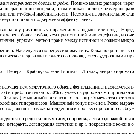
алия встречается довольно редко.
Помимо малых размеров череп
а по сравнению с лицевой, низкий покатый лоб, чрезмерное раз
тии или глубокой имбецильности. Несмотря на значительное сл
 неустойчивы и подвержены аффекту гнева.
влена внутриутробным поражением зародыша или плода. Наряду
 черепа более грубая, чем при истинной микроцефалии, и соче
апатичны, угрюмы. Четкой грани между истинной и ложной микро
френией. Наследуется по рецессивному типу. Кожа покрыта ле
ихическое недоразвитие часто сопровождается судорожными пр
а—Вебера—Краббе, болезнь Гиппеля—Линдау, нейрофиброматоз Р
с нарушением межуточного обмена фенилаланина; наследуется п
глаз) и приблизительно в 30% случаев с судорожными припадками
зный запах («мышиный», или «запах волка»). Отмечается питекои
подобных гиперкинезов. Мышечный тонус изменен. Резко выраже
го года жизни возможна тенденция к прогрессированию слабоуми
ледуется по рецессивному типу, сопровождается задержкой пси
 катаракта, дегенерация сетчатки и др.), покраснение кожи в о