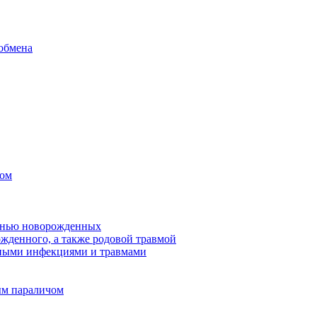
обмена
сом
езнью новорожденных
жденного, а также родовой травмой
ными инфекциями и травмами
ым параличом