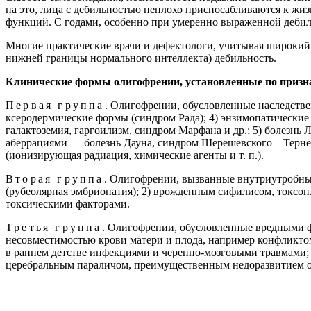
на это, лица с дебильностью неплохо приспосабливаются к жиз
функций. С годами, особенно при умеренно выраженной дебиль
Многие практические врачи и дефектологи, учитывая широкий 
нижней границы нормального интеллекта) дебильность.
Клинические формы олигофрении, установленные по призна
Первая группа
. Олигофрении, обусловленные наследстве
ксеродермические формы (синдром Рада); 4) энзимопатически
галактоземия, гаргоилизм, синдром Марфана и др.; 5) болез
аберрациями — болезнь Дауна, синдром Шерешевского—Тернер
(ионизирующая радиация, химические агенты и т. п.).
Вторая группа
. Олигофрении, вызванные внутриутробны
(рубеолярная эмбриопатия); 2) врожденным сифилисом, токсо
токсическими факторами.
Третья группа
. Олигофрении, обусловленные вредными ф
несовместимостью крови матери и плода, например конфликтом
в раннем детстве инфекциями и черепно-мозговыми травмами;
церебральным параличом, преимущественным недоразвитием от