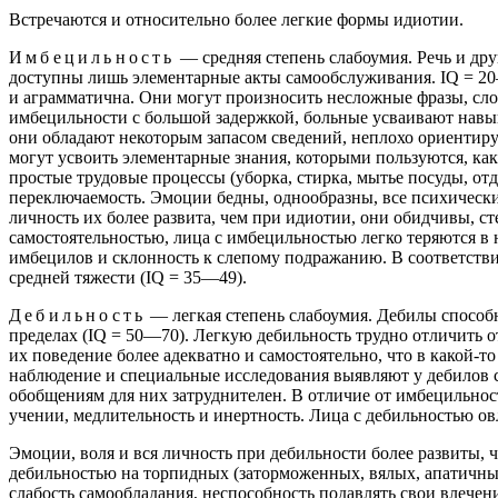
Встречаются и относительно более легкие формы идиотии.
Имбецильность
— средняя степень слабоумия. Речь и др
доступны лишь элементарные акты самообслуживания. IQ = 2
и аграмматична. Они могут произносить несложные фразы, сло
имбецильности с большой задержкой, больные усваивают навы
они обладают некоторым запасом сведений, неплохо ориентир
могут усвоить элементарные знания, которыми пользуются, ка
простые трудовые процессы (уборка, стирка, мытье посуды, о
переключаемость. Эмоции бедны, однообразны, все психическ
личность их более развита, чем при идиотии, они обидчивы, с
самостоятельностью, лица с имбецильностью легко теряются 
имбецилов и склонность к слепому подражанию. В соответстви
средней тяжести (IQ = 35—49).
Дебильность
— легкая степень слабоумия. Дебилы способ
пределах (IQ = 50—70). Легкую дебильность трудно отличить 
их поведение более адекватно и самостоятельно, что в какой-
наблюдение и специальные исследования выявляют у дебилов 
обобщениям для них затруднителен. В отличие от имбецильнос
учении, медлительность и инертность. Лица с дебильностью о
Эмоции, воля и вся личность при дебильности более развиты, 
дебильностью на торпидных (заторможенных, вялых, апатичных
слабость самообладания, неспособность подавлять свои влече