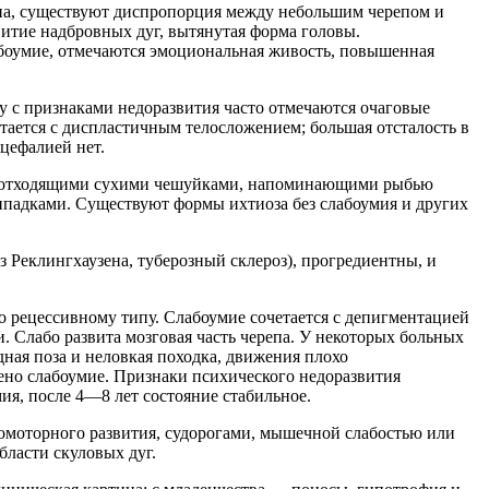
а, существуют диспропорция между небольшим черепом и
витие надбровных дуг, вытянутая форма головы.
абоумие, отмечаются эмоциональная живость, повышенная
 с признаками недоразвития часто отмечаются очаговые
тается с диспластичным телосложением; большая отсталость в
цефалией нет.
гко отходящими сухими чешуйками, напоминающими рыбью
ипадками. Существуют формы ихтиоза без слабоумия и других
еклингхаузена, туберозный склероз), прогредиентны, и
о рецессивному типу. Слабоумие сочетается с депигментацией
. Слабо развита мозговая часть черепа. У некоторых больных
дная поза и неловкая походка, движения плохо
но слабоумие. Признаки психического недоразвития
я, после 4—8 лет состояние стабильное.
хомоторного развития, судорогами, мышечной слабостью или
бласти скуловых дуг.