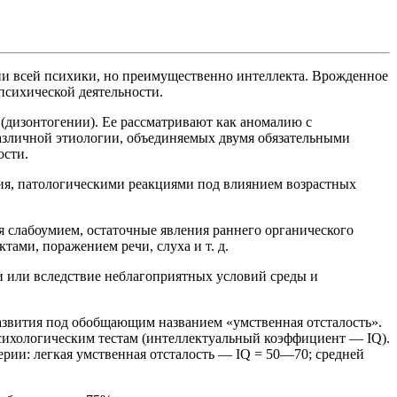
ии всей психики, но преимущественно интеллекта. Врожденное
психической деятельности.
(дизонтогении). Ее рассматривают как аномалию с
азличной этиологии, объединяемых двумя обязательными
ости.
ия, патологическими реакциями под влиянием возрастных
 слабоумием, остаточные явления раннего органического
ами, поражением речи, слуха и т. д.
и или вследствие неблагоприятных условий среды и
азвития под обобщающим названием «умственная отсталость».
сихологическим тестам (интеллектуальный коэффициент — IQ).
рии: легкая умственная отсталость — IQ = 50—70; средней