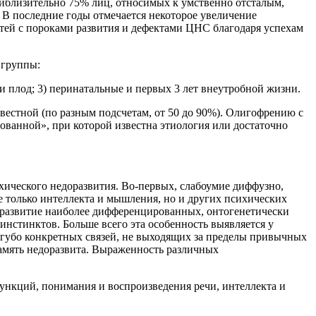
риблизительно 75% лиц, относимых к умственно отсталым,
т. В последние годы отмечается некоторое увеличение
тей с пороками развития и дефектами ЦНС благодаря успехам
 группы:
и плод; 3) перинатальные и первых 3 лет внеутробной жизни.
вестной (по разным подсчетам, от 50 до 90%). Олигофрению с
ванной», при которой известна этиология или достаточно
ического недоразвития. Во-первых, слабоумие диффузно,
не только интеллекта и мышления, но и других психических
едоразвитие наиболее дифференцированных, онтогенетически
стинктов. Больше всего эта особенность выявляется у
угубо конкретных связей, не выходящих за пределы привычных
амять недоразвита. Выраженность различных
ункций, понимания и воспроизведения речи, интеллекта и