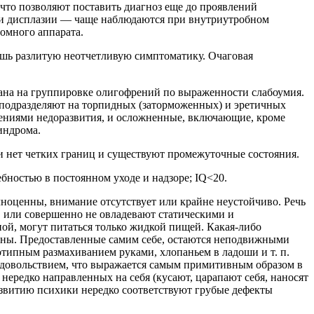
что позволяют поставить диагноз еще до проявлений
и и дисплазии — чаще наблюдаются при внутриутробном
омного аппарата.
ишь разлитую неотчетливую симптоматику. Очаговая
ана на группировке олигофрений по выраженности слабоумия.
 подразделяют на торпидных (заторможенных) и эретичных
лениями недоразвития, и осложненные, включающие, кроме
индрома.
и нет четких границ и существуют промежуточные состояния.
бностью в постоянном уходе и надзоре; IQ<20.
лноценны, внимание отсутствует или крайне неустойчиво. Речь
, или совершенно не овладевают статическими и
ой, могут питаться только жидкой пищей. Какая-либо
тны. Предоставленные самим себе, остаются неподвижными
типным размахиванием руками, хлопаньем в ладоши и т. п.
удовольствием, что выражается самым примитивным образом в
нередко направленных на себя (кусают, царапают себя, наносят
развитию психики нередко соответствуют грубые дефекты