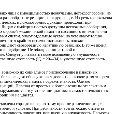
днако лица с имбецильностью необучаемы, нетрудоспособны, им
 разнообразные реакции на окружающее. Их речь косноязычна
татических и локомоторных функций происходит при
ть. Лицам с имбецильностью доступны несложные обобщения,
но хорошей механической памяти и пассивного внимания они
вым счетом, знают отдельные буквы, но усваивают только
мечаются крайняя несамостоятельность, плохая
они дают своеобразную негативную реакцию. В то же время
 или одобрение. Не обладая инициативой и
пеке. Следует учитывать также повышенную внушаемость
твенную отсталость (IQ = 20—34) и умственную отсталость
 возможно их социальное приспособление в известных
дебилы нередко обнаруживают довольно высокое развитие речи;
ая механическая память, подражательность. Однако
оциаций. Переход от простых к более сложным отвлеченным
бнаруживаются отсутствие инициативы в самостоятельности в
рии им не удается.
тавлены гораздо шире, поэтому простое разделение лиц с
аточно и условно. При дебильности всегда можно отметить
мпульсивность поведения, повышенную внушаемость. Несмотря