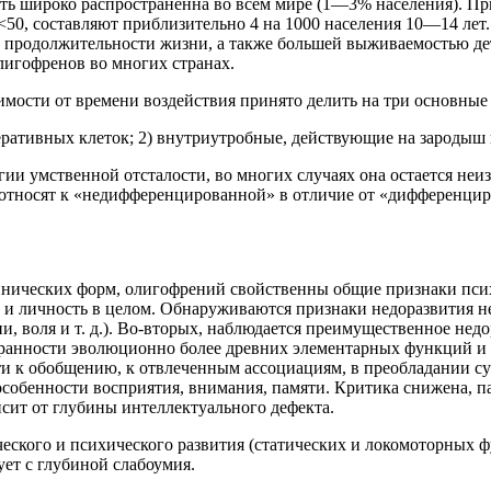
сть широко распространенна во всем мире (1—3% населения). П
 IQ<50, составляют приблизительно 4 на 1000 населения 10—14 ле
й продолжительности жизни, а также большей выживаемостью де
лигофренов во многих странах.
имости от времени воздействия принято делить на три основные
еративных клеток; 2) внутриутробные, действующие на зародыш 
и умственной отсталости, во многих случаях она остается неиз
относят к «недифференцированной» в отличие от «дифференциро
инических форм, олигофрений свойственны общие признаки псих
 но и личность в целом. Обнаруживаются признаки недоразвития 
ии, воля и т. д.). Во-вторых, наблюдается преимущественное н
нности эволюционно более древних элементарных функций и ин
ти к обобщению, к отвлеченным ассоциациям, в преобладании с
собенности восприятия, внимания, памяти. Критика снижена, п
сит от глубины интеллектуального дефекта.
еского и психического развития (статических и локомоторных ф
ует с глубиной слабоумия.