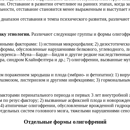
ни. Отставание в развитии отчетливее на ранних этапах, когда 
ности, отставание становится менее выраженным и выступает н
диапазон отставания и темпа психического развития, различаю
ку этиологии.
Различают следующие группы и формы олигофр
нными факторами: 1) истинная микроцефалия; 2) дизостотически
е формы, обусловленные нарушениями белкового, углеводного, 
нь Лоуренса—Муна—Барде—Бидля и другие редкие наследственны
а, синдром Клайнфелтера и др.; 7) олигофрении, вызванные му
м поражением зародыша и плода (эмбрио- и фетопатии): 1) ви
плазмозом, листериозом и другими инфекциями; 3) гормональн
акторами перинатального периода и первых 3 лет внеутробной
 по резус-фактору; 2) вызванные асфиксией плода и новорожде
 4) атипичные олигофрении, обусловленные врожденной гидроц
дельных систем головного мозга, тяжелыми нарушениями сенсо
Отдельные формы олигофрений