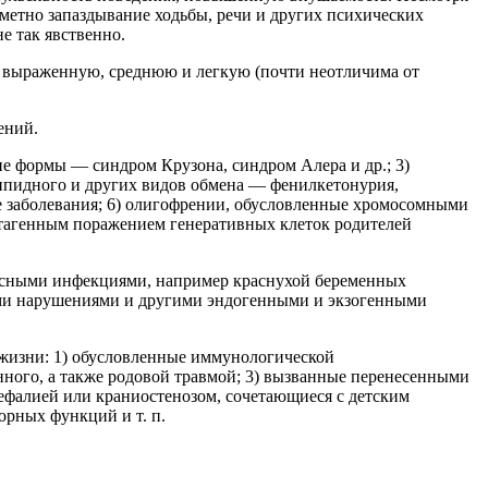
заметно запаздывание ходьбы, речи и других психических
е так явственно.
т выраженную, среднюю и легкую (почти неотличима от
ений.
е формы — синдром Крузона, синдром Алера и др.; 3)
липидного и других видов обмена — фенилкетонурия,
е заболевания; 6) олигофрении, обусловленные хромосомными
тагенным поражением генеративных клеток родителей
русными инфекциями, например краснухой беременных
ыми нарушениями и другими эндогенными и экзогенными
 жизни: 1) обусловленные иммунологической
нного, а также родовой травмой; 3) вызванные перенесенными
ефалией или краниостенозом, сочетающиеся с детским
рных функций и т. п.