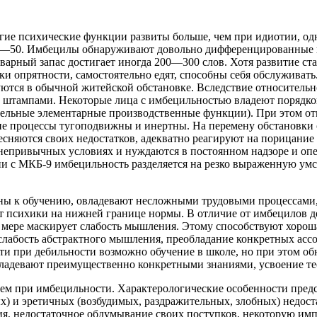
угие психические функции развиты больше, чем при идиотии, о
0—50. Имбецилы обнаруживают довольно дифференцированные и
варный запас достигает иногда 200—300 слов. Хотя развитие с
ки опрятности, самостоятельно едят, способны себя обслужива
уются в обычной житейской обстановке. Вследствие относитель
к штампами. Некоторые лица с имбецильностью владеют порядко
тдельные элементарные производственные функции). При этом от
ие процессы тугоподвижны и инертны. На перемену обстановки 
тесняются своих недостатков, адекватно реагируют на порицание
в непривычных условиях и нуждаются в постоянном надзоре и о
и с МКБ-9 имбецильность разделяется на резко выраженную умс
ны к обучению, овладевают несложными трудовыми процессами,
от психики на нижней границе нормы. В отличие от имбецилов 
то мере маскирует слабость мышления. Этому способствуют хорош
слабость абстрактного мышления, преобладание конкретных асс
ти при дебильности возможно обучение в школе, но при этом о
владевают преимущественно конкретными знаниями, усвоение тео
чем при имбецильности. Характерологические особенности предс
) и эретичных (возбудимых, раздражительных, злобных) недост
ния, недостаточное обдумывание своих поступков, некоторую и