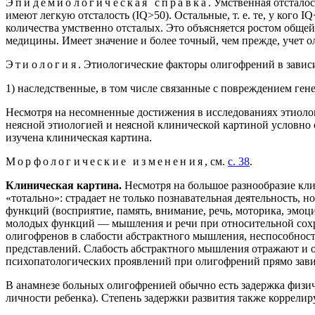
Эпидемиологическая справка
. Умственная отстало
имеют легкую отсталость (IQ>50). Остальные, т. е. те, у кого
количества умственно отсталых. Это объясняется ростом обще
медицины. Имеет значение и более точный, чем прежде, учет о
Этиология
. Этиологические факторы олигофрений в завис
1) наследственные, в том числе связанные с повреждением ген
Несмотря на несомненные достижения в исследованиях этиологи
неясной этиологией и неясной клинической картиной условно 
изучена клиническая картина.
Морфологические изменения
, см.
с. 38
.
Клиническая картина.
Несмотря на большое разнообразие кл
«тотально»: страдает не только познавательная деятельность,
функций (восприятие, память, внимание, речь, моторика, эмоц
молодых функций — мышления и речи при относительной сохра
олигофренов в слабости абстрактного мышления, неспособнос
представлений. Слабость абстрактного мышления отражают и о
психопатологических проявлений при олигофрений прямо зави
В анамнезе больных олигофренией обычно есть задержка физич
личности ребенка). Степень задержки развития также коррелир