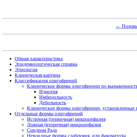
← Половы
Общая характеристика
Эпидемиологическая справка
Этиология
Клиническая картина
Классификация олигофрений
Клинические формы олигофрении по выраженности
Идиотия
Имбецильность
Дебильность
Клинические формы олигофрении, установленные 
Отдельные формы олигофрений
Истинная (первичная) микроцефалия
Ложная (вторичная) микроцефалия
Синдром Рада
Невоидные формы слабоумия, или факоматозы