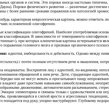
ьных органов и систем. Эти пороки иногда настолько типичны, 
ь Дауна). Пороки физического развития — различные дисгенези
аны с более ранними сроками поражения или патологией хромос
ибудь характерная неврологическая картина, можно отметить л
лучаях осложненной олигофрении.
ые классификации олигофрений. Наиболее употребляемая основ
ая классификация. В зависимости от темперамента олигофренов
стинные»), при которых клиническая картина исчерпывается яв
о поражения головного мозга и признаки органического психос
мия:
идиотия, имбецильность и дебильность. Однако между ним
тсталость) с почти полным отсутствием речи и мышления, потре
на неадекватна. Восприятия лиц с идиотией, по-видимому, непо
т понимания обращенной к ним речи. Дети, страдающие идиотией
Нередко они не могут жевать и проглатывают пищу непрожеванн
не владеют даже простыми навыками самообслуживания, неопря
ообразными движениями, автоматическим раскачиванием, стерео
 Эмоции элементарны и связаны только с удовольствием или не
обы, проявляющийся в слепой ярости и агрессивных тенденциях, 
что попадается под руку, упорно мастурбируют. Глубокому недо