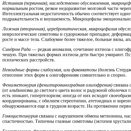
Истинная (первичная), наследственно обусловленная, микроцеф
нормальным ростом, резкое недоразвитие мозговой части череп
Интеллектуальная недостаточность обычно соответствует идио
подражательность и внушаемость. Микроцефалы эмоционально
Ложная (вторичная), церебропатическая, микроцефалия
обусло
неврологические симптомы и судорожные припадки; деформация
росте и массе тела. Слабоумие более тяжелое, больные вялы, 
Синдром Рада
— редкая аномалия, сочетание ихтиоза с олиго
чешую. При тяжелых формах ихтиоза дети быстро умирают. Пс
психических расстройств.
Невоидные формы слабоумия, или факоматозы
(болезнь Стердж
отнесение этих форм к олигофрениям сомнительно и спорно.
Фенилкетонурия (фенилпировиноградная олигофрения)
связана 
(от альбинизма до светлого цвета волос и радужной оболочки 
есть эпикант, гипертелоризм; иногда от них исходит своеобра
координированы, с обилием стереотипии, атетоидных и хорео
обнаруживаются еще в грудном возрасте. На протяжении перво
Гомоцистеинурия
связана с нарушением обмена метионина, нас
спастичностью. Типичны глазные симптомы (эктопия хрусталика,