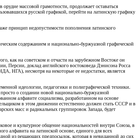
в орудие массовой грамотности, продолжает оставаться
льзовавшихся русской графикой, перейти на латинскую графику
я даже принцип недопустимости пополнения латинского
тическим содержанием и национально-буржуазной графической
го, как на советском и отчасти на зарубежном Востоке он
ции, Персии, доклад английского востоковеда Дэнисона Росса
ДА, НГА), несмотря на некоторые ее недостатки, является
ременной идеологии, педагогики и полиграфической техники.
 просто о создании новой национально-буржуазной
ванном алфавите социализма, разработанном на основе
ельщиком в этом движении естественно должен стать СССР и в
арских масс и радикальных группировок Запада, будет
зыковое и культурное общение национальностей внутри Союза, в
го алфавита на латинской основе, единого для всех
одной из решающих предпосылок, которая в невиданной до сих