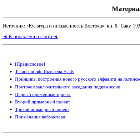
Материал
Источник: «Культура и письменность Востока», кн. 6. Баку, 19
◄ К оглавлению сайта ◄
[Предисловие]
Тезисы проф. Яковлева Н. Ф.
Принципы построения нового русского алфавита на латинск
Протокол заключительного заседания подкомиссии
Первый примерный проект
Второй примерный проект
Третий примерный проект
Примечания вебмастера