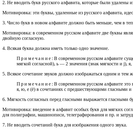
2. Не вводить букв русского алфавита, которые были удалены из 
Мотивировка: эти буквы, удаленные из русского алфавита, ид
3. Число букв в новом алфавите должно быть меньше, чем в те
Мотивировка: в современном русском алфавите две буквы явля
двойную согласную.
4. Всякая буква должна иметь только одно значение.
Примечание
: В современном русском алфавите сущес
мягкой согласной), ь — 2 значения (знак мягкости и j), я,
5. Всякое сочетание звуков должно изображаться одним и тем ж
Примечание
: В современном русском алфавите это 
я, ю, е (ё) в сочетаниях с предшествующими гласными и ч
6. Мягкость согласных перед гласными выражается гласными б
Мотивировка: введение в алфавит особых букв для мягких согл
для полиграфии, машинописи, телеграфирования и пр. и затру
7. Не вводить сочетаний букв для изображения одного звука.