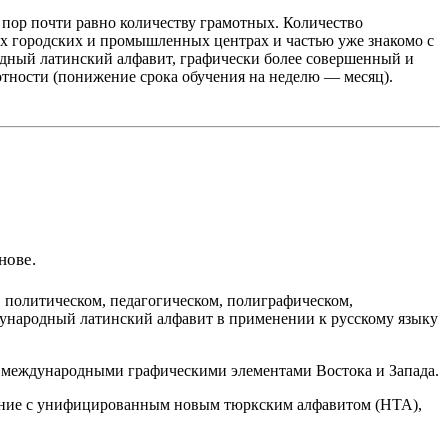
х пор почти равно количеству грамотных. Количество
ных городских и промышленных центрах и частью уже знакомо с
родный латинский алфавит, графически более совершенный и
тности (понижение срока обучения на неделю — месяц).
нове.
 политическом, педагогическом, полиграфическом,
ународный латинский алфавит в применении к русскому языку
 с международными графическими элементами Востока и Запада.
дение с унифицированным новым тюркским алфавитом (НТА),