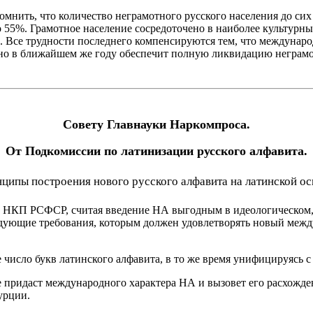
помнить, что количество неграмотного русского населения до си
ло 55%. Грамотное население сосредоточено в наиболее культур
е. Все трудности последнего компенсируются тем, что междуна
но в ближайшем же году обеспечит полную ликвидацию неграмо
Совету Главнауки Наркомпроса.
От Подкомиссии по латинизации русского алфавита.
ципы построения нового русского алфавита на латинской ос
е НКП РСФСР, считая введение НА выгодным в идеологическом,
дующие требования, которым должен удовлетворять новый межд
е число букв латинского алфавита, в то же время унифицируясь
е придаст международного характера НА и вызовет его расхож
урции.