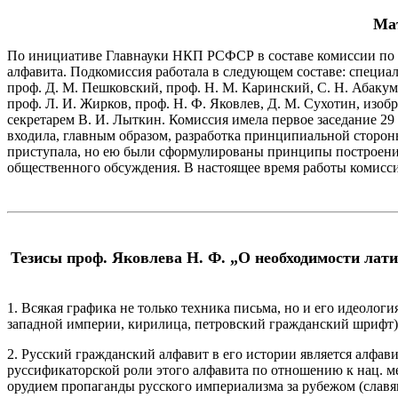
Мат
По инициативе Главнауки НКП РСФСР в составе комиссии по ре
алфавита. Подкомиссия работала в следующем составе: специа
проф. Д. М. Пешковский, проф. Н. М. Каринский, С. Н. Абак
проф. Л. И. Жирков, проф. Н. Ф. Яковлев, Д. М. Сухотин, изоб
секретарем В. И. Лыткин. Комиссия имела первое заседание 29
входила, главным образом, разработка принципиальной стороны
приступала, но ею были сформулированы принципы построения
общественного обсуждения. В настоящее время работы комисс
Тезисы проф. Яковлева Н. Ф. „О необходимости лати
1. Всякая графика не только техника письма, но и его идеолог
западной империи, кирилица, петровский гражданский шрифт)
2. Русский гражданский алфавит в его истории является алфав
руссификаторской роли этого алфавита по отношению к нац. м
орудием пропаганды русского империализма за рубежом (славя