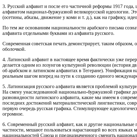
3. Русский алфавит и после его частичной реформы 1917 года,
алфавитом национал-буржуазной великорусской идеологии. Это
(осетины, абхазы, движение у коми и т. д.), как на графику, 
По тем же основаниям национальности арабского письма созна
алфавита отдельными буквами из алфавита русского.
Современная советская печать демонстрирует, таким образом
оболочкой.
4. Латинский алфавит в настоящее время фактически уже перер
делается одним из лозунгов культурной революции (история дв
об арабском и латинском алфавитах в Тегеране). Унификация н
реальным шагом вперед на пути к созданию единого междунар
5. Латинизация русского алфавита является проблемой культур
На смену унаследованной национально-буржуазной графике дол
разновидности латинского алфавита, какие мы имеем в соврем
последних достижений материалистической лингвистики, совр
первую очередь русская графика. Стимулирующее идеологическо
огромное.
6. Современный русский алфавит, как и другие национальные г
частности, мешают пользоваться нарастающей во всех языках 
национальностей Союза и предназначенного сменить националь