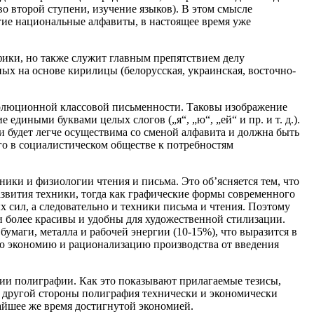
о второй ступени, изучение языков). В этом смысле
гие национальные алфавиты, в настоящее время уже
фики, но также служит главным препятствием делу
ных на основе кирилицы (белорусская, украинская, восточно-
еволюционной классовой письменности. Таковы изображение
 едиными буквами целых слогов („я“, „ю“, „ей“ и пр. и т. д.).
 будет легче осуществима со сменой алфавита и должна быть
о в социалистическом обществе к потребностям
ики и физиологии чтения и письма. Это об’ясняется тем, что
азвития техники, тогда как графические формы современного
 сил, а следовательно и техники письма и чтения. Поэтому
и более красивы и удобны для художественной стилизации.
умаги, металла и рабочей энергии (10-15%), что выразится в
ую экономию и рационализацию производства от введения
нии полиграфии. Как это показывают прилагаемые тезисы,
 С другой стороны полиграфия технически и экономически
айшее же время достигнутой экономией.