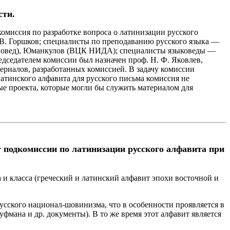
сти.
миссия по разработке вопроса о латинизации русского
 В. Горшков; специалисты по преподаванию русского языка —
инновед), Юманкулов (ВЦК НИДА); специалисты языковеды —
редседателем комиссии был назначен проф. Н. Ф. Яковлев,
териалов, разработанных комиссией. В задачу комиссии
атинского алфавита для русского письма комиссия не
е проекта, которые могли бы служить материалом для
т подкомиссии по латинизации русского алфавита при
а и класса (греческий и латинский алфавит эпохи восточной и
усского национал-шовинизма, что в особенности проявляется в
мана и др. документы). В то же время этот алфавит является