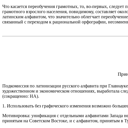
Что касается переобучения грамотных, то, во-первых, следует 
грамотного взрослого населения, повидимому, составляет око
латинским алфавитом, что значительно облегчает переобучени
связанный с переходом к рациональной орфографии, несомнен
Прин
Подкомиссия по латинизации русского алфавита при Главнаук
художественном и экономическом отношениях, выработала сле
(сокращенно: НА).
1. Использовать без графического изменения возможно больше
Мотивировка: унификация с отдельными алфавитами Запада н
принятым на Советском Востоке, и с алфавитом, принятым в Т