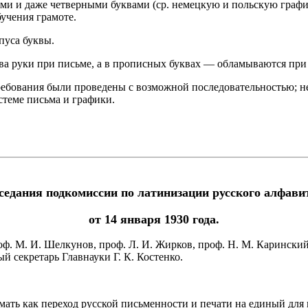
ми и даже четверными буквами (ср. немецкую и польскую граф
бучения грамоте.
пуса буквы.
ва руки при письме, а в прописных буквах — обламываются при
ебования были проведены с возможной последовательностью; не
стеме письма и графики.
седания подкомиссии по латинизации русского алфа
от 14 января 1930 года.
роф. М. И. Шелкунов, проф. Л. И. Жирков, проф. Н. М. Каринский
й секретарь Главнауки Г. К. Костенко.
.
имать как переход русской письменности и печати на единый дл