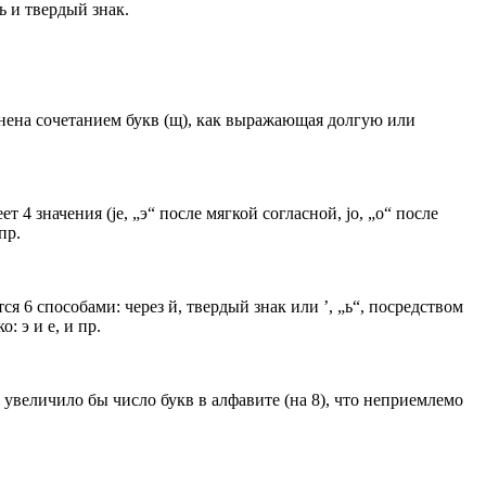
ь и твердый знак.
нена сочетанием букв (щ), как выражающая долгую или
 4 значения (jе, „э“ после мягкой согласной, jo, „о“ после
пр.
я 6 способами: через й, твердый знак или ’, „ь“, посредством
: э и е, и пр.
 увеличило бы число букв в алфавите (на 8), что неприемлемо