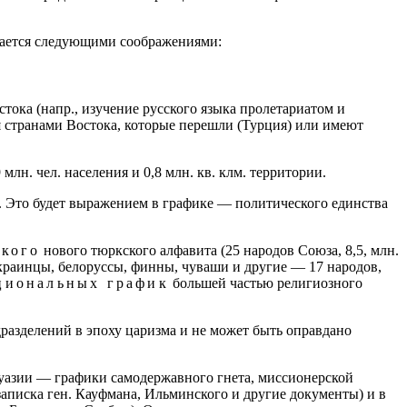
вается следующими соображениями:
тока (напр., изучение русского языка пролетариатом и
 странами Востока, которые перешли (Турция) или имеют
лн. чел. населения и 0,8 млн. кв. клм. территории.
е. Это будет выражением в графике — политического единства
кого
нового тюркского алфавита (25 народов Союза, 8,5, млн.
краинцы, белоруссы, финны, чуваши и другие — 17 народов,
циональных график
большей частью религиозного
разделений в эпоху царизма и не может быть оправдано
уазии — графики самодержавного гнета, миссионерской
писка ген. Кауфмана, Ильминского и другие документы) и в