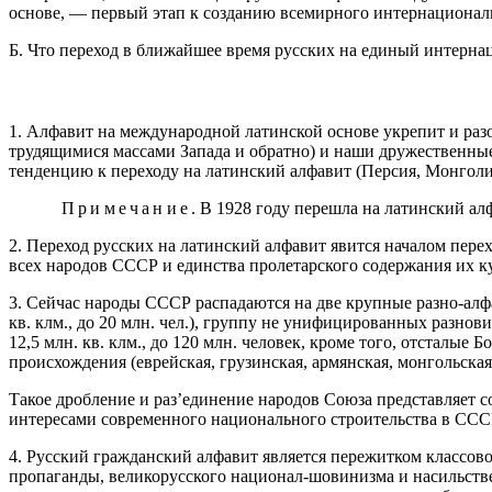
основе, — первый этап к созданию всемирного интернационал
Б. Что переход в ближайшее время русских на единый интерн
1. Алфавит на международной латинской основе укрепит и разо
трудящимися массами Запада и обратно) и наши дружественные
тенденцию к переходу на латинский алфавит (Персия, Монголия
Примечание
. В 1928 году перешла на латинский ал
2. Переход русских на латинский алфавит явится началом пер
всех народов СССР и единства пролетарского содержания их к
3. Сейчас народы СССР распадаются на две крупные разно-а
кв. клм., до 20 млн. чел.), группу не унифицированных разно
12,5 млн. кв. клм., до 120 млн. человек, кроме того, отсталые
происхождения (еврейская, грузинская, армянская, монгольская 
Такое дробление и раз’единение народов Союза представляет 
интересами современного национального строительства в ССС
4. Русский гражданский алфавит является пережитком классо
пропаганды, великорусского национал-шовинизма и насильств