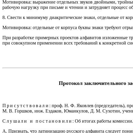
Мотивировка: выражение отдельных звуков двойными, тройны
рабочую нагрузку при письме и чтении и затрудняет процесс о
8. Свести к минимуму диакритические знаки, отдельные от кор
Мотивировка: отдельные от корпуса буквы знаки требуют отры
При разработке примерных проектов алфавитов изложенные тр
при совокупном применении всех требований к конкретной си
Протокол заключительного за
Присутствовали
: проф. Н. Ф. Яковлев (председатель), п
М. В. Горшков, инж. Ездаков, Юманкулов, Д. М. Сухотин, учены
Слушали и постановили
: Об итогах работы комиссии
А. Признать, что латинизацию русского алфавита следует пон