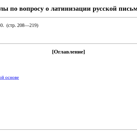
ы по вопросу о латинизации русской пись
30. (стр. 208—219)
[Оглавление]
ой основе