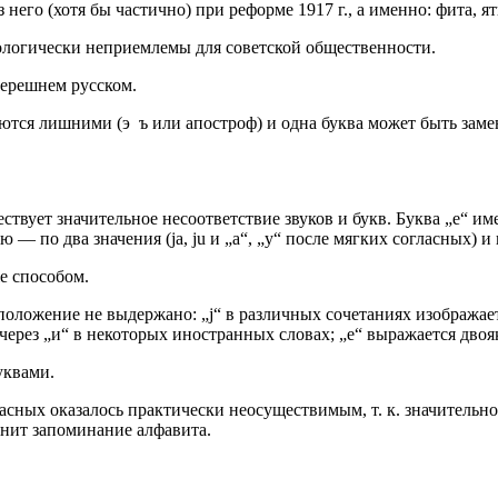
него (хотя бы частично) при реформе 1917 г., а именно: фита, ят
еологически неприемлемы для советской общественности.
перешнем русском.
ются лишними (э ъ или апостроф) и одна буква может быть заме
твует значительное несоответствие звуков и букв. Буква „е“ имеет
 ю — по два значения (ja, ju и „а“, „у“ после мягких согласных) и 
е способом.
положение не выдержано: „j“ в различных сочетаниях изображаетс
ерез „и“ в некоторых иностранных словах; „е“ выражается двояко
уквами.
асных оказалось практически неосуществимым, т. к. значительно
днит запоминание алфавита.