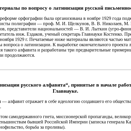
ериалы по вопросу о латинизации русской письменно
форме орфографии была организована в ноябре 1929 года подко
листы полиграфии — проф. М. И. Щелкунов, В. В. Николаев, М.
умов, представители национальностей — В. И. Лыткин (угро-ф
ретатель инж. Ездаков, ученый секретарь Главнауки Костенко. П
 ноября 1929 г. Печатаемые ниже материалы являются частью ма
 вопроса о латинизации. К выработке окончательного проекта л
 такого алфавита и разработаны три предварительные примерны
ии продолжаются.
низации русского алфавита“, принятые в начале рабо
Главнауке.
ия — алфавит отражает в себе идеологию создавшего его обществ
.
итом самодержавного гнета, миссионерской пропаганды, великор
еньшинствам бывшей Российской Империи (записка генерала Кауф
нофильство, борьба за проливы).