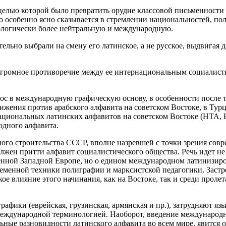
 целью которой было превратить орудие классовой письменности 
 особенно ясно сказывается в стремлении национальностей, по
идеологически более нейтральную и международную.
тельно выбрали на смену его латинское, а не русское, выдвига
, огромное противоречие между ее интернациональным социалис
ос в международную графическую основу, в особенности после то
ижения против арабского алфавита на советском Востоке, в Тур
ациональных латинских алфавитов на советском Востоке (НТА, Н
одного алфавита.
ного строительства СССР, вполне назревшей с точки зрения сов
жен притти алфавит социалистического общества. Речь идет не
енной Западной Европе, но о едином международном латинизиро
еменной техники полиграфии и марксистской педагогики. Застр
е влияние этого начинания, как на Востоке, так и среди пролет
рафики (еврейская, грузинская, армянская и пр.), затрудняют я
международной терминологией. Наоборот, введение международно
ные разновидности латинского алфавита во всем мире, явится 