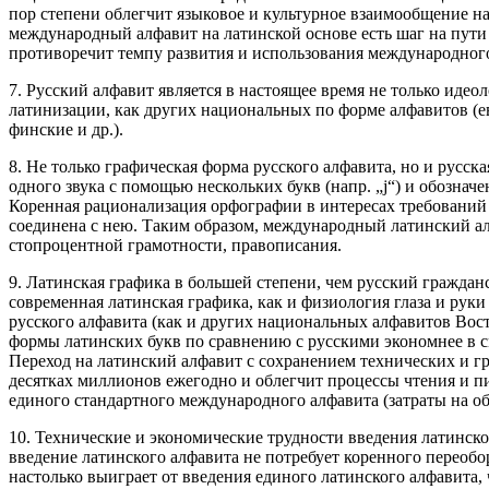
пор степени облегчит языковое и культурное взаимообщение на
международный алфавит на латинской основе есть шаг на пути
противоречит темпу развития и использования международного
7. Русский алфавит является в настоящее время не только иде
латинизации, как других национальных по форме алфавитов (ев
финские и др.).
8. Не только графическая форма русского алфавита, но и рус
одного звука с помощью нескольких букв (напр. „j“) и обозначен
Коренная рационализация орфографии в интересах требований 
соединена с нею. Таким образом, международный латинский ал
стопроцентной грамотности, правописания.
9. Латинская графика в большей степени, чем русский граждан
современная латинская графика, как и физиология глаза и рук
русского алфавита (как и других национальных алфавитов Вост
формы латинских букв по сравнению с русскими экономнее в см
Переход на латинский алфавит с сохранением технических и гр
десятках миллионов ежегодно и облегчит процессы чтения и 
единого стандартного международного алфавита (затраты на об
10. Технические и экономические трудности введения латинско
введение латинского алфавита не потребует коренного переобо
настолько выиграет от введения единого латинского алфавита