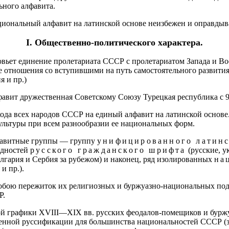
ьного алфавита.
ациональный алфавит на латинской основе неизбежен и оправды
I. Общественно-политического характера.
вьет единение пролетариата СССР с пролетариатом Запада и Вос
 отношения со вступившими на путь самостоятельного развития
 и пр.)
фавит дружественная Советскому Союзу Турецкая республика с 9 м
ехода всех народов СССР на единый алфавит на латинской основ
ультуры при всем разнообразии ее национальных форм.
лфавитные группы — группу
унифицированного латинс
видностей
русского гражданского шрифта
(русские, у
 Болгария и Сербия за рубежом) и наконец, ряд изолированных
на
и пр.).
собою пережиток их религиозных и буржуазно-национальных под
Р.
вой графики XVIII—XIX вв. русских феодалов-помещиков и бурж
енной руссификации для большинства национальностей СССР (за