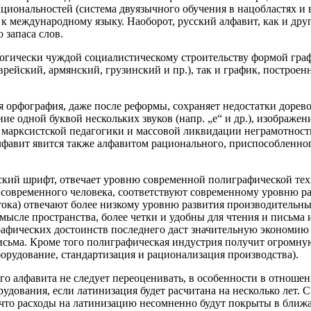
циональностей (система двуязычного обучения в нацобластях и в
 к международному языку. Наоборот, русский алфавит, как и дру
 запаса слов.
ологически чуждой социалистическому строительству формой гра
рейский, армянский, грузинский и пр.), так и график, построен
ская орфография, даже после реформы, сохраняет недостатки дор
ие одной буквой нескольких звуков (напр. „е“ и др.), изображение
марксистской педагогики и массовой ликвидации неграмотности
фавит явится также алфавитом рационального, приспособленног
ский шрифт, отвечает уровню современной полиграфической техн
и современного человека, соответствуют современному уровню р
ока) отвечают более низкому уровню развития производительных
ысле пространства, более четки и удобны для чтения и письма 
афических достоинств последнего даст значительную экономию б
письма. Кроме того полиграфическая индустрия получит огромн
орудование, стандартизация и рационализация производства).
го алфавита не следует переоценивать, в особенности в отноше
рудования, если латинизация будет расчитана на несколько лет.
, что расходы на латинизацию несомненно будут покрыты в ближ