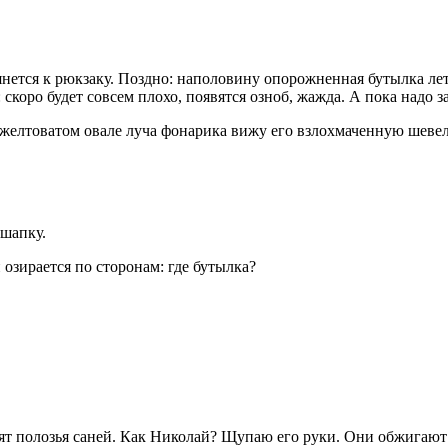
тся к рюкзаку. Поздно: наполовину опорожненная бутылка летит
: скоро будет совсем плохо, появятся озноб, жажда. А пока надо
 в желтоватом овале луча фонарика вижу его взлохмаченную шеве
 шапку.
озирается по сторонам: где бутылка?
нят полозья саней. Как Николай? Щупаю его руки. Они обжигаю