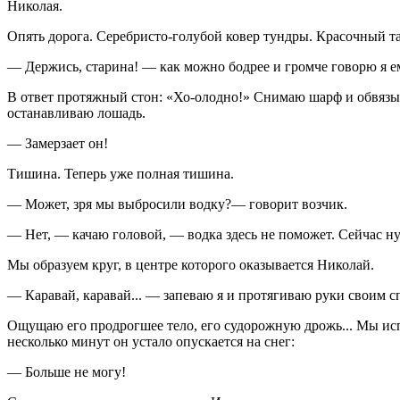
Николая.
Опять дорога. Серебристо-голубой ковер тундры. Красочный та
— Держись, старина! — как можно бодрее и громче говорю я е
В ответ протяжный стон: «Хо-олодно!» Снимаю шарф и обвязыва
останавливаю лошадь.
— Замерзает он!
Тишина. Теперь уже полная тишина.
— Может, зря мы выбросили водку?— говорит возчик.
— Нет, — качаю головой, — водка здесь не поможет. Сейчас ну
Мы образуем круг, в центре которого оказывается Николай.
— Каравай, каравай... — запеваю я и протягиваю руки своим с
Ощущаю его продрогшее тело, его судорожную дрожь... Мы исп
несколько минут он устало опускается на снег:
— Больше не могу!