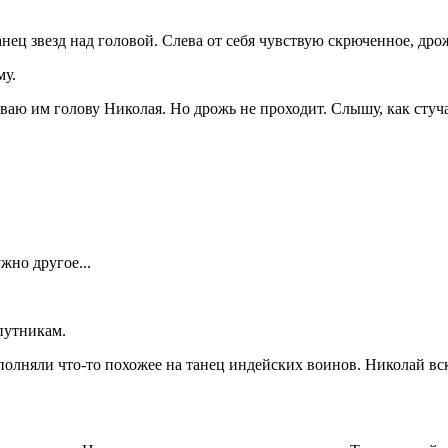
нец звезд над головой. Слева от себя чувствую скрюченное, дро
му.
ю им голову Николая. Но дрожь не проходит. Слышу, как стучат
жно другое...
путникам.
олняли что-то похожее на танец индейских воинов. Николай вск