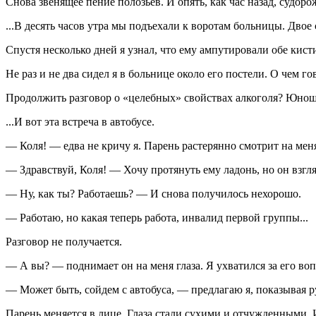
Снова звенящее пение полозьев. И опять, как час назад, судор
...В десять часов утра мы подъехали к воротам больницы. Двое
Спустя несколько дней я узнал, что ему ампутировали обе кисти
Не раз и не два сидел я в больнице около его постели. О чем го
Продолжить разговор о «целебных» свойствах алкоголя? Юноша
...И вот эта встреча в автобусе.
— Коля! — едва не кричу я. Парень растерянно смотрит на меня
— Здравствуй, Коля! — Хочу протянуть ему ладонь, но он взгл
— Ну, как ты? Работаешь? — И снова получилось нехорошо.
— Работаю, но какая теперь работа, инвалид первой группы...
Разговор не получается.
— А вы? — поднимает он на меня глаза. Я ухватился за его вопр
— Может быть, сойдем с автобуса, — предлагаю я, показывая 
Парень меняется в лице. Глаза стали сухими и отчужденными. И