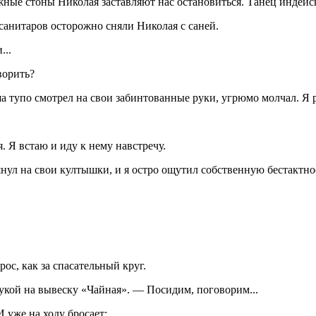
ожные стоны Николая заставляют нас остановиться. Танец индейс
 санитаров осторожно сняли Николая с саней.
...
ворить?
 тупо смотрел на свои забинтованные руки, угрюмо молчал. Я р
. Я встаю и иду к нему навстречу.
янул на свои култышки, и я остро ощутил собственную бестактно
ос, как за спасательный круг.
рукой на вывеску «Чайная». — Посидим, поговорим...
 уже на ходу бросает: