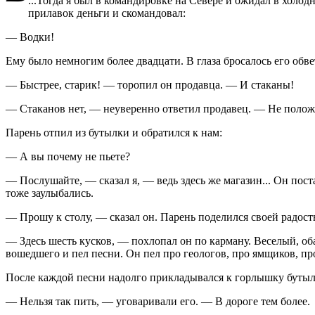
...Тогда я был в командировке на Севере и ожидал в холо
прилавок деньги и скомандовал:
— Водки!
Ему было немногим более двадцати. В глаза бросалось его обв
— Быстрее, старик! — торопил он продавца. — И стаканы!
— Стаканов нет, — неуверенно ответил продавец. — Не положе
Парень отпил из бутылки и обратился к нам:
— А вы почему не пьете?
— Послушайте, — сказал я, — ведь здесь же магазин... Он пост
тоже заулыбались.
— Прошу к столу, — сказал он. Парень поделился своей радост
— Здесь шесть кусков, — похлопал он по карману. Веселый, об
вошедшего и пел песни. Он пел про геологов, про ямщиков, пр
После каждой песни надолго прикладывался к горлышку бутыл
— Нельзя так пить, — уговаривали его. — В дороге тем более.