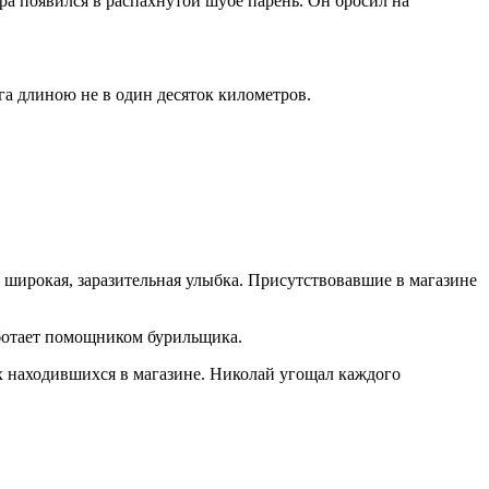
ара появился в распахнутой шубе парень. Он бросил на
га длиною не в один десяток километров.
а широкая, заразительная улыбка. Присутствовавшие в магазине
аботает помощником бурильщика.
ех находившихся в магазине. Николай угощал каждого