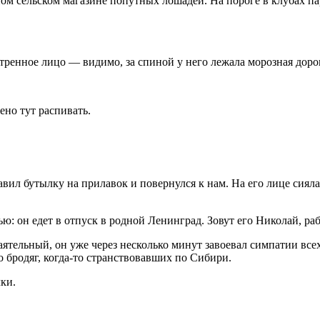
дном сельском магазине попутных лошадей. На пороге в клубах п
етренное лицо — видимо, за спиной у него лежала морозная доро
но тут распивать.
авил бутылку на прилавок и повернулся к нам. На его лице сиял
ью: он едет в отпуск в родной Ленинград. Зовут его Николай, р
аятельный, он уже через несколько минут завоевал симпатии вс
о бродяг, когда-то странствовавших по Сибири.
ки.