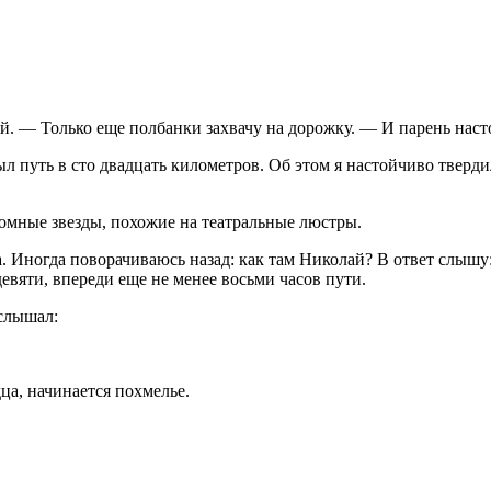
й. — Только еще полбанки захвачу на дорожку. — И парень насто
ыл путь в сто двадцать километров. Об этом я настойчиво тверди
омные звезды, похожие на театральные люстры.
а. Иногда поворачиваюсь назад: как там Николай? В ответ слышу:
вяти, впереди еще не менее восьми часов пути.
услышал:
ца, начинается похмелье.