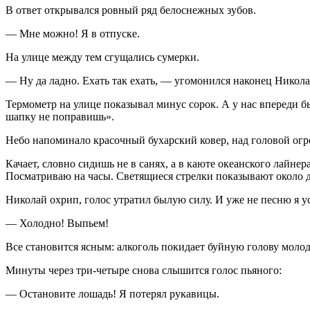
В ответ открывался ровный ряд белоснежных зубов.
— Мне можно! Я в отпуске.
На улице между тем сгущались сумерки.
— Ну да ладно. Ехать так ехать, — угомонился наконец Никола
Термометр на улице показывал минус сорок. А у нас впереди б
шапку не поправишь».
Небо напоминало красочный бухарский ковер, над головой огр
Качает, словно сидишь не в санях, а в каюте океанского лайнер
Посматриваю на часы. Светящиеся стрелки показывают около де
Николай охрип, голос утратил былую силу. И уже не песню я 
— Холодно! Выпьем!
Все становится ясным: алкоголь покидает буйную голову молод
Минуты через три-четыре снова слышится голос пьяного:
— Остановите лошадь! Я потерял рукавицы.