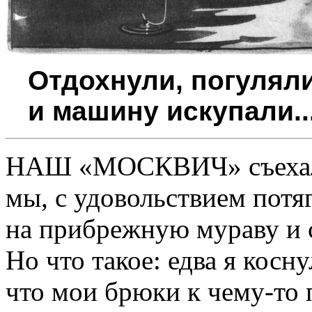
Отдохнули, погуляли
и машину искупали..
НАШ «МОСКВИЧ»
съеха
мы, с удовольствием потя
на прибрежную мураву и с
Но что такое: едва я косн
что мои брюки к чему-то 