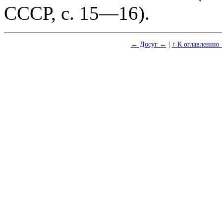
СССР, с. 15—16).
← Досуг ←
|
↑ К оглавлению 