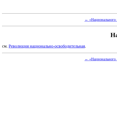
← «Национального 
Н
см.
Революция национально-освободительная
.
← «Национального 