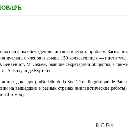
ЛОВАРЬ
щим центром обсуждения лингвистических проблем. Заседания
индивидуальных членов и свыше 150 коллектив­ных — институты,
 Э. Бенвенист, М. Лежён, бывшие секретарями общества, а также
 И. А. Бодуэн де Куртенэ.
итанных докладов),
«Bulletin de la Société de linguistique de Paris»
нзии на вышедшие в разных странах лингвистические работы).
е 70 томов).
В. Г. Гак.