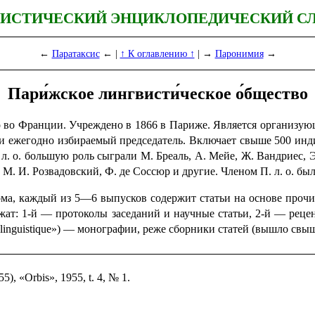
ИСТИЧЕСКИЙ ЭНЦИКЛОПЕДИЧЕСКИЙ С
←
Паратаксис
← |
↑ К оглавлению ↑
| →
Паронимия
→
Пари́жское лингвисти́ческое о́бщество
 во Франции. Учреждено в 1866 в Париже. Является организую
ь и ежегодно избираемый пред­се­да­тель. Вклю­ча­ет свыше 500 
. л. о. большую роль сыграли М. Бреаль, А. Мейе, Ж. Вандриес,
М. И. Розвадовский, Ф. де Соссюр и другие. Членом П. л. о. был
а, каждый из 5—6 выпусков содер­жит статьи на основе проч
ржат: 1‑й — протоколы заседаний и научные статьи, 2‑й — реце
linguistique»
) — моно­гра­фии, реже сборники статей (вышло свыш
5), «Orbis», 1955, t. 4, № 1.