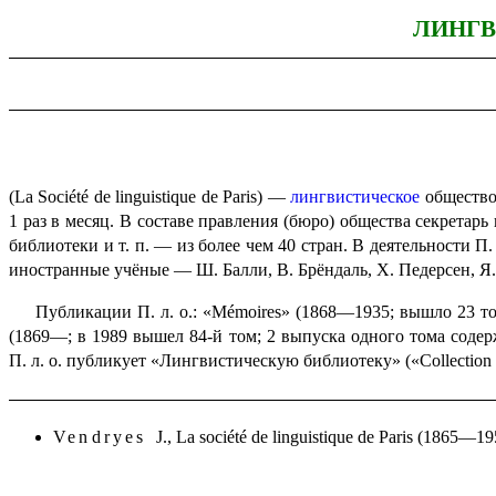
ЛИНГВ
(
La Société de linguistique de Paris
) —
лингвистическое
общество
1 раз в месяц. В составе правления (бюро) общества секретар
библиотеки и т. п. — из более чем 40 стран. В деятельности П
иностранные учёные — Ш. Балли, В. Брёндаль, Х. Педерсен, Я. 
Публикации П. л. о.:
«Mémoires»
(1868—1935; вышло 23 том
(1869—; в 1989 вышел 84‑й том; 2 выпуска одного тома соде
П. л. о. публикует «Лингви­сти­че­скую библиотеку» (
«Collection 
Vendryes
J.,
La société de linguistique de Paris (1865—195