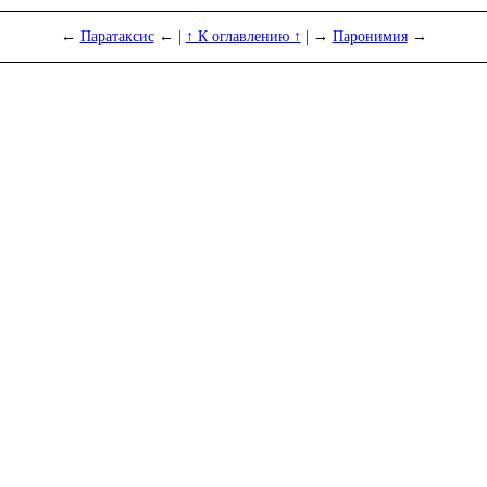
←
Паратаксис
← |
↑ К оглавлению ↑
| →
Паронимия
→