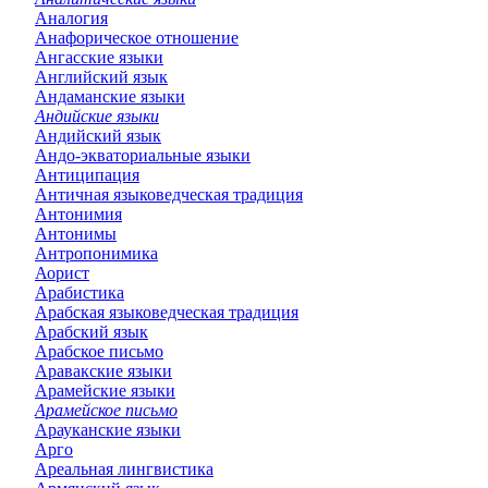
Аналогия
Анафорическое отношение
Ангасские языки
Английский язык
Андаманские языки
Андийские языки
Андийский язык
Андо-экваториальные языки
Антиципация
Античная языковедческая традиция
Антонимия
Антонимы
Антропонимика
Аорист
Арабистика
Арабская языковедческая традиция
Арабский язык
Арабское письмо
Аравакские языки
Арамейские языки
Арамейское письмо
Арауканские языки
Арго
Ареальная лингвистика