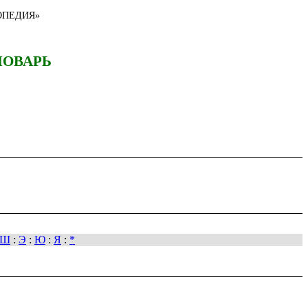
ОПЕДИЯ»
ЛОВАРЬ
Ш
:
Э
:
Ю
:
Я
:
*