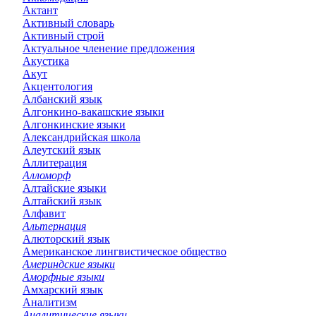
Актант
Активный словарь
Активный строй
Актуальное членение предложения
Акустика
Акут
Акцентология
Албанский язык
Алгонкино-вакашские языки
Алгонкинские языки
Александрийская школа
Алеутский язык
Аллитерация
Алломорф
Алтайские языки
Алтайский язык
Алфавит
Альтернация
Алюторский язык
Американское лингвистическое общество
Америндские языки
Аморфные языки
Амхарский язык
Аналитизм
Аналитические языки