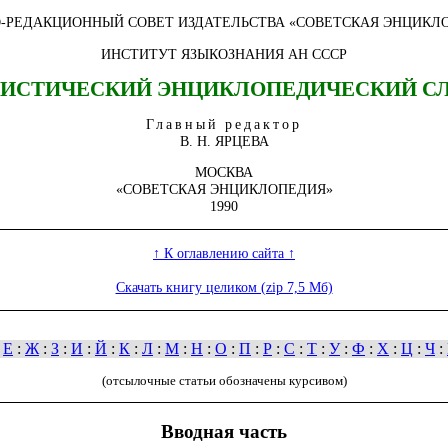
-РЕДАКЦИОННЫЙ СОВЕТ ИЗДАТЕЛЬСТВА «СОВЕТСКАЯ ЭНЦИКЛ
ИНСТИТУТ ЯЗЫКОЗНАНИЯ АН СССР
ИСТИЧЕСКИЙ ЭНЦИКЛОПЕДИЧЕСКИЙ С
Главный редактор
В. Н. ЯРЦЕВА
МОСКВА
«СОВЕТСКАЯ ЭНЦИКЛОПЕДИЯ»
1990
↑ К оглавлению сайта ↑
Скачать книгу целиком (zip 7,5 Мб)
:
Е
:
Ж
:
З
:
И
:
Й
:
К
:
Л
:
М
:
Н
:
О
:
П
:
Р
:
С
:
Т
:
У
:
Ф
:
Х
:
Ц
:
Ч
:
(отсылочные статьи обозначены курсивом)
Вводная часть