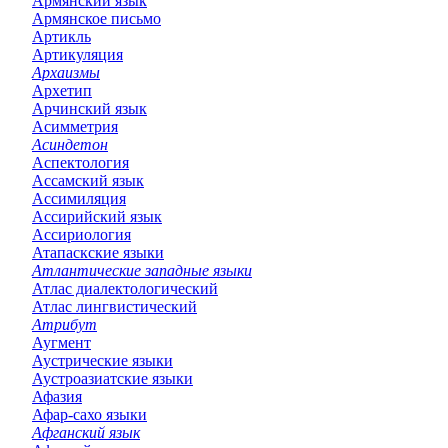
Армянский язык
Армянское письмо
Артикль
Артикуляция
Архаизмы
Архетип
Арчинский язык
Асимметрия
Асиндетон
Аспектология
Ассамский язык
Ассимиляция
Ассирийский язык
Ассириология
Атапаскские языки
Атлантические западные языки
Атлас диалектологический
Атлас лингвистический
Атрибут
Аугмент
Аустрические языки
Аустроазиатские языки
Афазия
Афар-сахо языки
Афганский язык