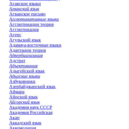
Агавские языки
Агванский язык
Агванское письмо
Агглютинативные языки
Агглютинации теория
Агглютинация
Агенс
Агульский язык
Адамауа-восточные языки
Адаптации теория
Адвербиализация
Адстрат
Адъективация
Адыгейский язык
Адыгские языки
Азбуковники
Азербайджанский язык
Аймара
Айнский язык
Айсорский язык
Академия наук СССР
Академия Российская
Акан
Аккадский язык
Аккомодация