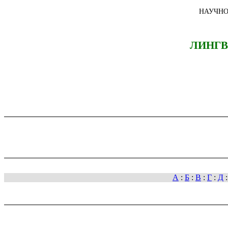
НАУЧНО
ЛИНГВ
А
:
Б
:
В
:
Г
:
Д