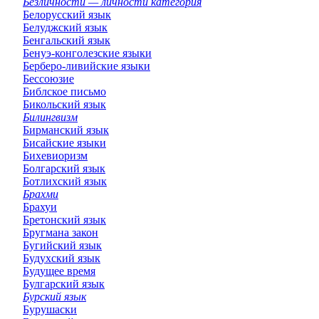
Безличности — личности категория
Белорусский язык
Белуджский язык
Бенгальский язык
Бенуэ-конголезские языки
Берберо-ливийские языки
Бессоюзие
Библское письмо
Бикольский язык
Билингвизм
Бирманский язык
Бисайские языки
Бихевиоризм
Болгарский язык
Ботлихский язык
Брахми
Брахуи
Бретонский язык
Бругмана закон
Бугийский язык
Будухский язык
Будущее время
Булгарский язык
Бурский язык
Бурушаски