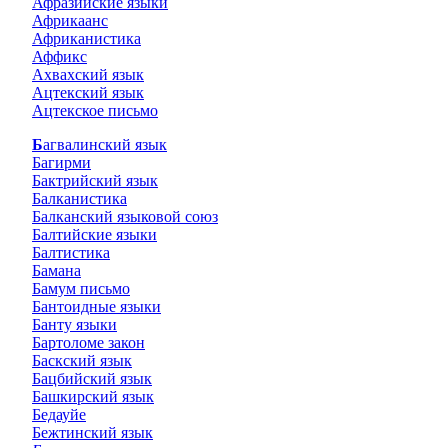
Афразийские языки
Африкаанс
Африканистика
Аффикс
Ахвахский язык
Ацтекский язык
Ацтекское письмо
Багвалинский язык
Багирми
Бактрийский язык
Балканистика
Балканский языковой союз
Балтийские языки
Балтистика
Бамана
Бамум письмо
Бантоидные языки
Банту языки
Бартоломе закон
Баскский язык
Бацбийский язык
Башкирский язык
Бедауйе
Бежтинский язык