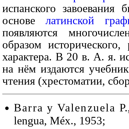
испанского завоева­ния 
основе
латинской граф
появляются много­чис­л
образом исторического, ре
харак­те­ра. В 20 в. А. я.
на нём издаются учебник
чтения (хрестоматии, сбор
Barra y Valenzuela
P.
lengua, Méx., 1953;