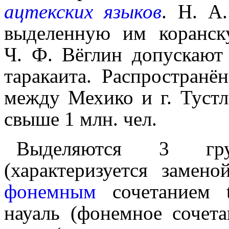
ацтекских языков
. Н. А.
выделен­ную им коранс
Ч. Ф. Вёглин допускают 
таракаита. Распро­стра­н
между Мехико и г. Тустл
свыше 1 млн. чел.
Выделяются 3 гру
(характеризуется замено
фонемным
сочетанием t
науаль (фонемное сочета