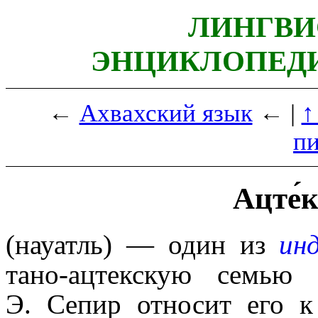
ЛИНГВИ
ЭНЦИКЛОПЕДИ
←
Ахвахский язык
← |
↑
п
Ацте́
(науатль) — один из
ин
тано-ацтекскую семью
Э. Сепир относит его к