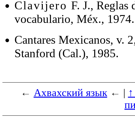
Clavijero
F. J., Reglas
vocabulario, Méx., 1974.
Cantares Mexicanos, v. 2
Stanford (Cal.), 1985.
←
Ахвахский язык
← |
↑
п