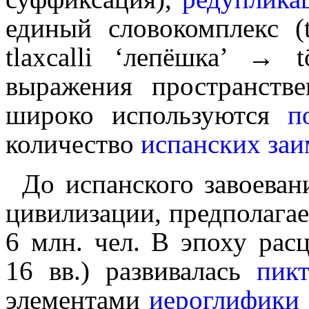
единый словокомплекс (tō
tlaxcalli ‘лепёшка’ → tō
выражения простран­стве
широко исполь­зу­ют­ся
п
количество
испанских
заи
До испанского завоеван
цивилизации, предполагае
6 млн. чел. В эпоху рас
16 вв.) развивалась
пикто
элементами
иероглифики