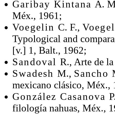
Garibay Kintana
A. M.
Méx., 1961;
Voegelin
C. F.,
Voege
Typological and compara
[v.] 1, Balt., 1962;
Sandoval
R., Arte de l
Swadesh
M.,
Sancho
mexicano clásico, Méx., 
González Casanova
P
filología nahuas, Méx., 