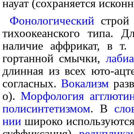
науат (сохраняется исконно
Фонологический
строй 
тихоокеанского типа. 
наличие аффрикат, в т. 
гортанной смычки,
лабиа­
длинная из всех юто-ацт
согласных.
Вокализм
разви
o).
Морфология
агглю­ти­н
поли­син­те­тиз­мом
. В
слов
нии
широко исполь­зу­ют­с
суффикса­ция),
редуплика