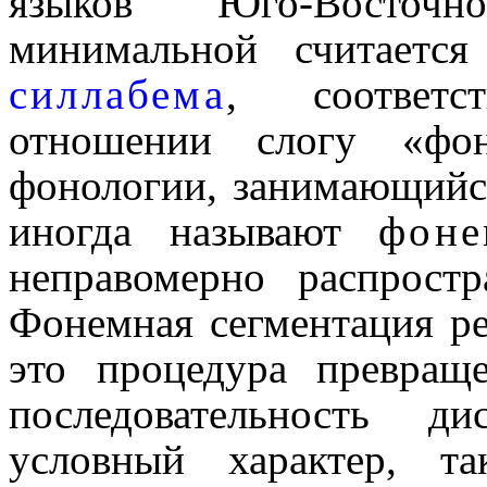
языков Юго-Восточ­н
минимальной считаетс
силлабема
, соответ­с
отношении слогу «фон
фонологии, занима­ю­щий­
иногда называют
фоне
неправомерно распро­стр
Фонемная сегментация рече
это процеду­ра превращ
последовательность д
условный характер, 