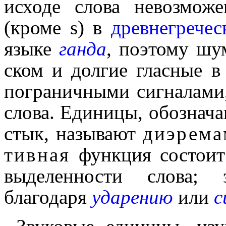
исходе слова невозмо­
(кроме s) в
древнегречес
языке
ганда
, поэтому шум
ском и долгие гласные в 
пограничными сигналами, 
слова. Единицы, обозна­ч
стык, называют
диэрема
тив­ная
функция состо­ит
выделен­но­сти слова; э
благодаря
ударе­нию
или
с