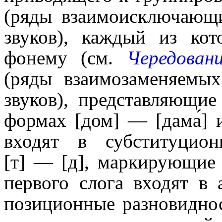
(ряды взаимоисключающ
звуков), каждый из кот
фонему (см.
Чередован
(ряды взаимозаменяемы
звуков), представляющи
формах [дом] — [дама́] 
входят в субституцио
[т] — [д], маркирующие 
первого слога входят в 
позиционные разновидно