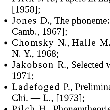
[1958];
Jones
D., The phoneme: I
Camb., 1967];
Chomsky
N.,
Halle
M.
N. Y., 1968;
Jakobson
R., Selected w
1971;
Ladefoged
P., Prelimin
Chi. — L., [1973];
Pilch
H., Phonemtheorie