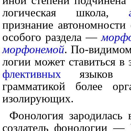
иной степени подчинена 
ло­ги­че­ская школа,
признание автоном­но­ст
особого раздела —
морфо
морфонемой
. По-видимому
ло­гии может ставить­ся в
флективных
языков св
грамматикой более орг
изолирующих.
Фонология зародилась в
создатель фонологии — 