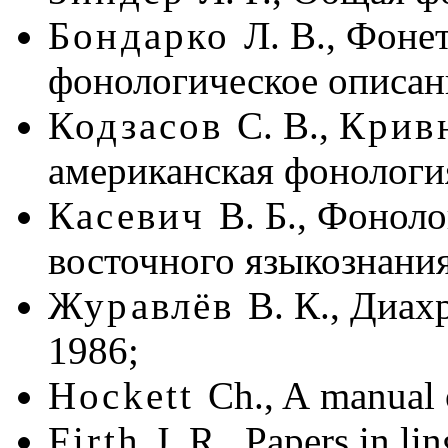
Бондарко
Л. В., Фоне
фонологическое описани
Кодзасов
С. В.,
Крив
американская фонология
Касевич
В. Б., Фонол
восточного языкознания
Журавлёв
В. К., Диах
1986;
Hockett
Ch., A manual 
Firth
J. R., Papers in l