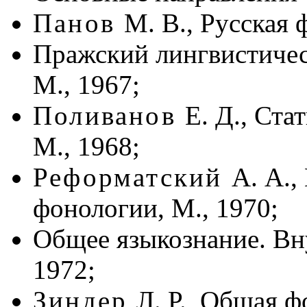
Панов
М. В., Русская 
Пражский лингвистичес
М., 1967;
Поливанов
Е. Д., Ст
М., 1968;
Реформатский
А. А.,
фонологии, М., 1970;
Общее языкознание. Вну
1972;
Зиндер
Л. Р., Общая ф