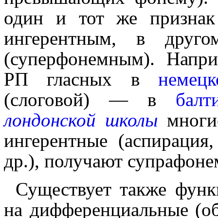
один и тот же призна
ингерентным, в друг
(суперфонемным). Напр
РП гласных в
немец
(слоговой) — в
балт
лондонской школы
многие
ингерентные (аспирация
др.), получа­ют супрафон
Существует также функ
на дифференциальные (обес