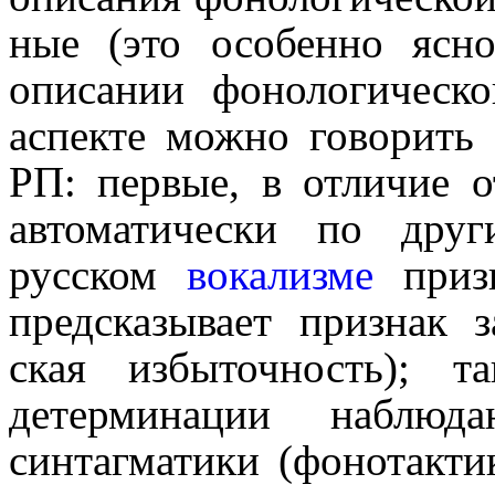
ные (это особенно ясно
описании фоно­ло­ги­че­с
аспекте можно говорить
РП: первые, в отличие о
автоматически по дру
русском
вокализме
призн
предсказывает признак за
ская избыточность); т
детерминации наблю
синтагматики (фонотакти­