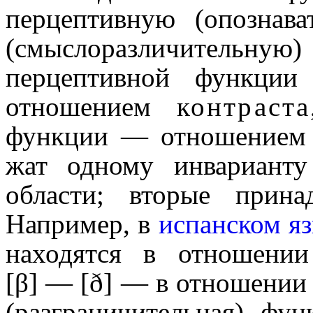
перцептивную (опознава
(смысло­раз­ли­чи­те
перцептивной функции
отношением
контраста
функции — отношение
жат одному инварианту
области; вторые прина
Например, в
испанском я
находятся в отношени
[β] — [ð] — в отношении
(разграни­чи­тель­ная) ф