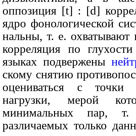
оппозиция [t] : [d] корр
ядро фоно­ло­ги­че­ской 
наль­ны, т. е. охватываю
корреляция по глухо­ст
языках подвержены
нейт
ско­му снятию противо­по­с
оцениваться с точки 
нагрузки, мерой кот
минимальных пар, т.
различаемых только дан