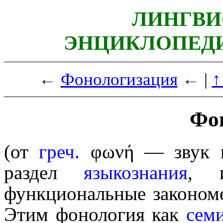
ЛИНГВИ
ЭНЦИКЛОПЕДИ
←
Фонологизация
← |
↑
Фон
(от
греч.
φωνή
— звук
раздел
языкознания
, и
функциональные законо­мер
Этим фонология как
семи