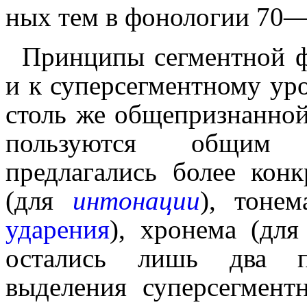
ных тем в фонологии 70—8
Принципы сегментной 
и к суперсегментному уров
столь же общепризнанной
пользуются общим
предлагались более ко
(для
интона­ции
), тоне
ударения
), хронема (для
остались лишь два п
выделения суперсегмент