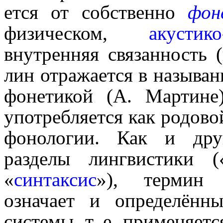
ет­ся от собственно
фон
физическом,
акустико
внутренняя связанность 
лин отражается в называ
фонетикой (А. Мартине
употреб­ля­ет­ся как родов
фонологии. Как и дру
разделы лингвистики (
«
синтаксис
»), термин «ф
означает и опреде­лён­
системы, т. е. приме­ня­ет