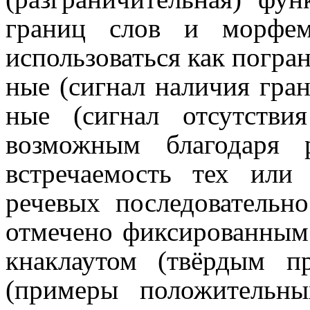
границ слов и морфем
использоваться как погра
ные (сигнал наличия гран
ные (сигнал отсутстви
возможным благодаря ра
встре­ча­е­мость тех и
речевых последо­ва­тель­н
отмечено фиксированным
кнаклаутом (твёрдым 
(примеры положи­тель­н