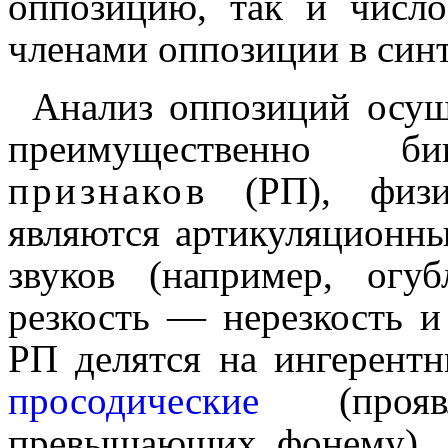
оппозицию, так и число
членами оппози­ции в синта
Анализ оппозиций осущ
преимущественно 
признаков
(РП), физич
являются артикуляционн
звуков (напри­мер, огу
резкость — нерезкость и
РП делятся на ингерентн
просоди­че­ские
(прояв­л
превышающих фонему). Э