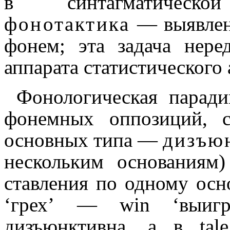
в синтагматическ
фонотактика
— выявление
фонем; эта задача нере
аппарата статисти­че­ско­го
Фонологическая паради
фонемных оппозиций, с
основных типа —
дизъю
несколь­ким основа­ни­ям
став­ле­ния по одному ос
‘грех’ —
win
‘выигр
дизъюнктивна, а в
tale