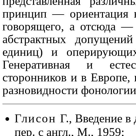
представ­лен­ная различ
принцип — ориен­та­ция н
говоря­ще­го, а отсюда 
абстрактных допущений
единиц) и опери­ру­ю­щ
Генеративная и есте­
сторонников и в Европе, 
разновидности фонологии,
Глисон
Г., Введение в
пер. с англ., М., 1959;