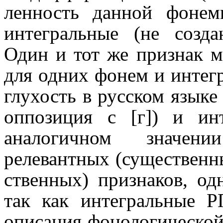
лен­ность данной фоне
интегральные (не созда
Один и тот же признак 
для одних фонем и интегр
глухость в русском языке д
оппозиция с [г]) и ин
аналогичном значении
релевантных (суще­ствен­
ствен­ных) признаков, од
так как интеграль­ные 
описания фоно­ло­ги­че­ско