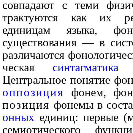
совпадают с теми физич
трактуются как их ре
единицам языка, фо
существования — в систе
различаются фоно­ло­ги­че­
че­ская
синтагматика
(
Центральное понятие фоно­
оппозиция
фонем, фоно­
позиция
фонемы в соста
он­ных
единиц: первые (м
семиотического функц