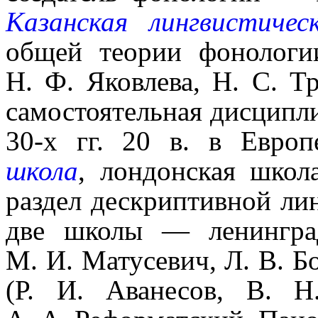
Казанская лингви­сти­че­
общей теории фонологи
Н. Ф. Яковлева, Н. С. Тр
само­сто­я­тель­ная дисцип
30‑х гг. 20 в. в Европ
школа
, лондонская шко
раздел дескриптивной ли
две школы — ленинград
М. И. Матусевич, Л. В. Б
(Р. И. Аванесов, В. Н