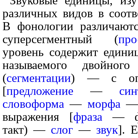
Звуковые единицы, из
различных видов в соот
В фонологии различают
суперсегментный (
про
уровень содержит едини
назы­ва­е­мо­го двойного
(
сегментации
) — с опо
[
предложение
—
син
словоформа
—
морфа
выражения [
фраза
— фон
такт) —
слог
—
звук
]. 