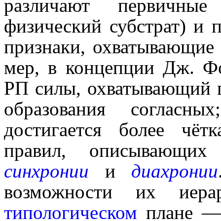
различают первичны
физический субстрат) и
признаки, охватывающие 
мер, в концеп­ции Дж. 
РП силы, охватывающий 
образо­ва­ния согла
достигается более чётк
правил, описы­ва­ю­щ
синхронии
и
диахронии
возмож­но­сти их иер
типологическом
плане — 