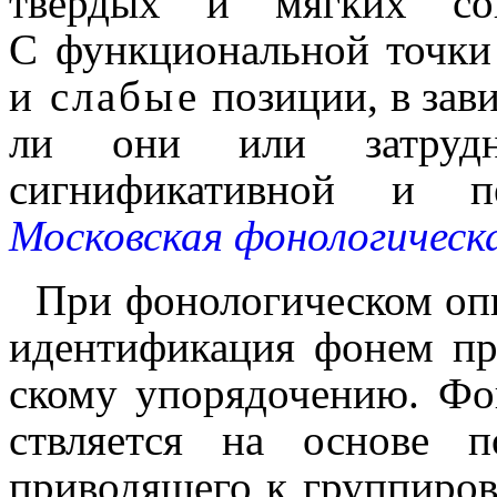
твёрдых и мягких с
С функцио­наль­ной точк
и
слабые
позиции, в завис
ли они или затрудн
сигнификативной и п
Московская фоно­ло­ги­че­с
При фонологическом опи
идентификация фонем пред
ско­му упорядочению. Ф
ствля­ет­ся на основе по
приводящего к группиров