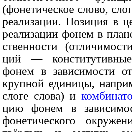
(фонетическое слово, сло
реализа­ции. Позиция в ц
реализа­ции фонем в план
ствен­но­сти (отличимост
ций — конститутивные 
фонем в зависимости от
крупной единицы, напри
слоге слова) и
комбина­т
цию фонем в зависи­мо­с
фонети­че­ско­го окруж