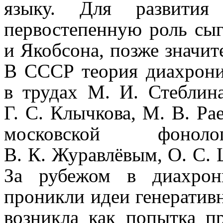
языку. Для развития 
первостепенную роль сыг
и Якобсона, позже значит
В СССР теория диахрони
в трудах М. И. Стеблина
Г. С. Клычкова, М. В. Ра
московской фоно­
В. К. Журавлёвым, О. С.
За рубежом в диахрони
проникли идеи генератив
возникла как попыт­ка 