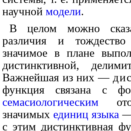
научной
модели
.
В целом можно сказа
различия и тождество
значимое в плане выпо
дистинктивной, делими
Важнейшая из них —
ди
функция связана с фон
семасиологическим
отож
значи­мых
единиц языка
с этим дистинктив­ная фу