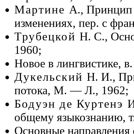
Мартине
А., Принцип
изменениях, пер. с фран
Трубецкой
Н. С., Осн
1960;
Новое в лингвистике, в.
Дукельский
Н. И., П
потока, М. — Л., 1962;
Бодуэн де Куртенэ
И
общему языкознанию, т.
Основные направления с