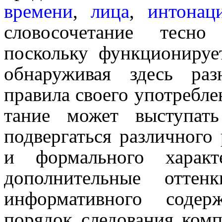
времени
,
лица
,
интонац
слово­со­че­та­ние те
поскольку функционируе
обнаруживая здесь ра
правила своего употреблен
та­ние может выступа
подвергаться различного
и формального характе
дополнительные оттен
информативного содер
порядок следования компо