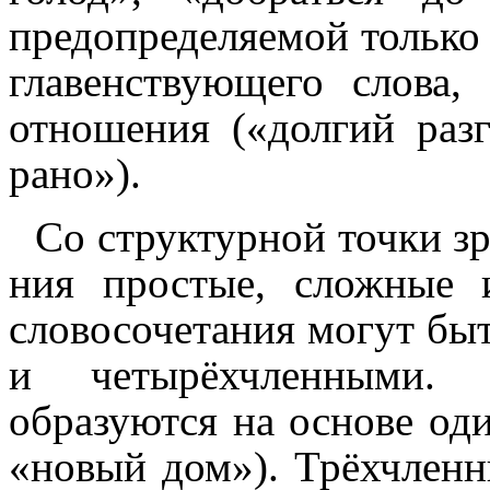
предопределяемой только
главенствующего слова,
отноше­ния («долгий разг
рано»).
Со структурной точки зре
ния простые, сложные и
слово­со­че­та­ния могут 
и четырёх­член­ны­ми. Д
образуются на основе оди
«новый дом»). Трёхчленн