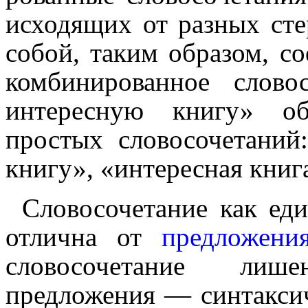
исходящих от разных сте
собой, таким образом, соед
комбинированное слово­с
интересную книгу» обр
простых слово­со­че­та­ни
книгу», «интересная книг
Словосочетание как ед
отлична от
предложени
слово­со­че­та­ние л
предложения — синтакси­