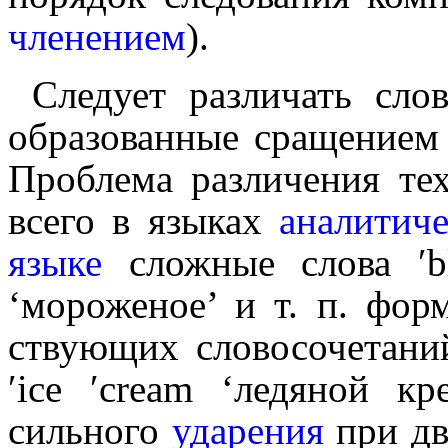
членением
).
Следует различать слово
образованные сращением 
Проблема различения те
всего в языках
аналити­че
языке
сложные слова
′
‘мороженое’ и т. п. фор
ству­ю­щих слово­со­че­та­ни
′ice ′cream
‘ледяной кре
сильного
ударения
при дву