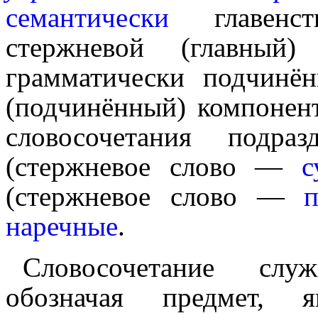
семантически
главенст
стержневой (главный) ко
грамматически подчинё
(подчинён­ный) компо­нен
слово­со­че­та­ния подраз
(стержневое слово —
с
(стерж­не­вое слово —
п
наречные
.
Словосочетание сл
обозначая предмет, я