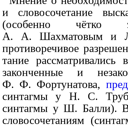
Мнение о необходимост
и слово­со­че­та­ние вы
(особенно чётко 
А. А. Шахматовым и Л
противо­ре­чи­вое разреше
та­ние рассма­три­ва­лись
законченные и незакон
Ф. Ф. Фортунатова,
пред
синтагмы у Н. С. Труб
синтагмы у Ш. Балли). В
слово­со­че­та­ни­ям (син