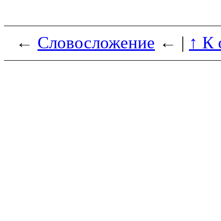
←
Словосложение
← |
↑ К