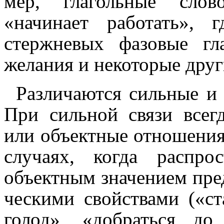
мер, глаголь­ные слово
«начинает работать», 
стержне­вых фазовые гл
желания и некото­рые друг
Различаются сильные и 
При сильной связи всегд
или объектные отношения;
случаях, когда распро­
объектным значением пред
че­ски­ми свойствами («с
голод», «добраться до