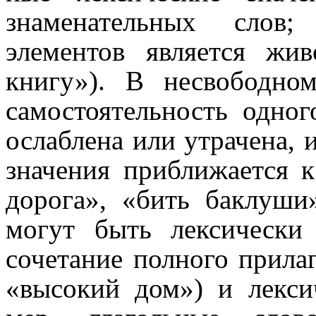
знаменательных слов; 
элементов является жи
книгу»). В несвободном сл
само­сто­я­тель­ность од
ослаблена или утрачена, и
значения прибли­жа­ет­ся 
дорога», «бить баклуши»)
могут быть лексически
сочетание полного прилага
«высокий дом») и лекси