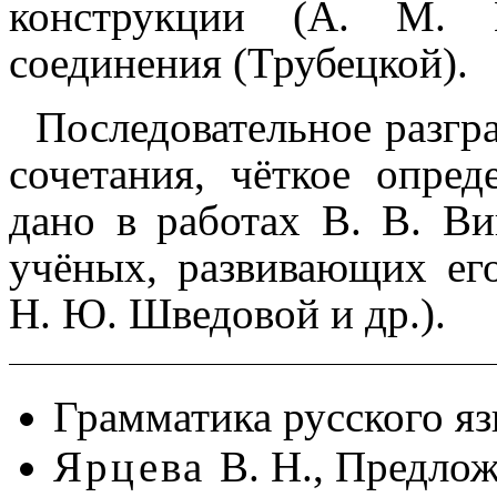
конструк­ции (А. М.
соединения (Трубецкой).
Последовательное разгр
со­че­та­ния, чёткое опред
дано в работах В. В. Ви
учёных, развива­ю­щих е
Н. Ю. Шведовой и др.).
Грамматика русского язык
Ярцева
В. Н., Предлож