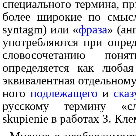
специального термина, п
более широкие по смыс
syntagm
) или «
фраза
» (ан
употребляются при опред
слово­со­че­та­нию п
определяется как любая
экви­ва­лент­ная отдельно
но­го
подлежащего
и
сказ
русскому термину «сло
skupienie
в работах З. Кле