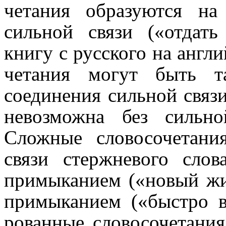
че­та­ния образуются 
сильной связи («отдать
книгу с русского на англи
че­та­ния могут быть 
соединения сильной связи
невозможна без сильно
Сложные слово­со­че­та­
связи стержне­во­го сло
примыканием («новый жи
примыканием («быстро в
ро­ван­ные слово­со­че­та­