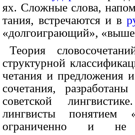
ях. Сложные слова, напом
та­ния, встречаются и в
р
«долго­игра­ю­щий», «выше
Теория словосочетан
структурной классификации
че­та­ния и предложения и
со­че­та­ния, разработа
советской лингвистик
лингвисты понятием «сл
ограниченно и не им