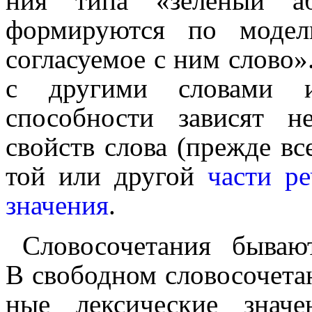
ния типа «зелёный аб
формируются по модел
согласуемое с ним слово»
с другими словами 
способности зависят не
свойств слова (прежде все
той или другой
части ре
значения
.
Словосочетания бываю
В свободном слово­со­че­та­
ные лекси­че­ские зна