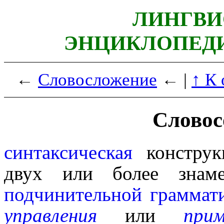
ЛИНГВИ
ЭНЦИКЛОПЕДИ
←
Словосложение
← |
↑ К
Словос
синтаксическая
конструкц
двух или более знам
подчинительной
граммат
управления
или
прим