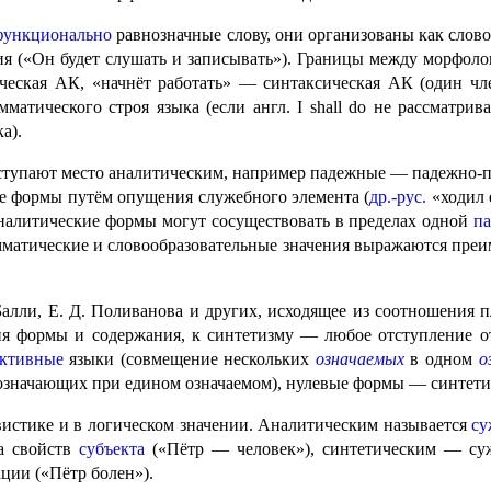
функционально
равнозначные слову, они организованы как слов
ения («Он будет слушать и записывать»). Границы между морфо
ическая АК, «начнёт работать» — синтаксическая АК (один чл
матического строя языка (если англ.
I shall do
не рассма­три­в
а).
уступают место аналитическим, например падежные — падежно-
ие формы путём опущения служебного элемента (
др.-рус.
«ходил 
аналитические формы могут сосуществовать в пределах одной
п
атические и слово­обра­зо­ва­тель­ные значения выражаются пре
алли, Е. Д. Поливанова и других, исходя­щее из соотношения 
я формы и содержания, к синтетизму — любое отступ­ле­ние 
ктивные
языки (совмещение несколь­ких
означаемых
в одном
о
означающих при едином означа­е­мом), нулевые формы — синтет
стике и в логическом значении. Анали­ти­че­ским называется
су
а свойств
субъекта
(«Пётр — человек»), синтетическим — сужд
ции («Пётр болен»).