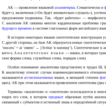
АК — проявление языковой
асимметрии
. Семантически и
будет»), включения («Он будет внимательно слушать»), усеч
предло­же­ния подвижны. Так, «будет работать» — морфолог
С анализом АК связаны многие кардиналь­ные проблемы грам
будущего времени
в системе глагольных форм английского язык
В истории некоторых языков синтетические конструкции 
С другой стороны, на базе АК образуются новые синтетическ
‘писать’ +
ai
‘имею’ →
j’écrirai
‘я напишу’). Синтетические и 
кого»).
Аналитические языки
— языки, в которых грамм
ские формы слова, служебные слова, порядок слов).
Особое понимание аналитизма представлено в трудах Ш. Б
К аналитизму относят случаи взаимнооднозначного отношени
оказываются
агглюти­на­тив­ные
языки, в меньшей степени
фле
щих). АК при этом оказываются проявлением синтетизма (два 
Термины «аналитизм» и «синтетизм» используются в лингви
ю­щих его слов, в котором
предикат
образован путём анализ
связанный с субъектом и истинный лишь в определённой ситуа