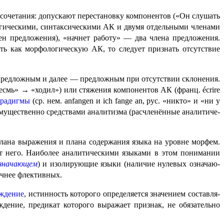
осочетания: допускают перестановку компонентов («Он слушать
логическими, синтаксическими АК и двумя отдельными членами
ен предложения), «начнет работу» — два члена предложения.
ать как морфо­ло­ги­че­скую АК, то следует признать отсутствие
предложным и далее — предложным при отсутствии склонения.
есмь» → «ходил») или стяжения компонентов АК (франц.
écrire
арадигмы
(ср. нем.
anfangen
и
ich fange an
, рус. «никто» и «ни у
имущественно средствами аналитизма (расчленённые анали­ти­че­
плана выражения и плана содержания языка на уровне морфем.
от него. Наиболее аналитическими языками в этом понимании
знача­ю­щем
) и изолирующие языки (наличие нулевых означа­ю­
ичнее флективных.
ждение
, истинность которого определяется значением состав­ля­
ение, предикат которого выражает признак, не обяза­тель­но