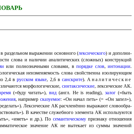
ЛОВАРЬ
ся в раздельном выражении основного (
лекси­че­ско­го
) и допол­ни­
сти слова и наличии аналитических (сложных) конструкций
ми
или полнозначными словами, в
порядке слов
,
интонации
.
о­ги­че­ская неизме­ня­е­мость слова свойственна изолирующим
ло 2,4 в
русском языке
, 2,6 в
санскрите
).
Аналитические
злича­ют­ся морфологические,
синтаксические
, лексические АК.
время
(«буду читать»),
вид
(англ.
He is reading
),
залог
(«быть
о­же­ния
, напри­мер
сказуемое
: «Он начал петь» (= «Он запел»),
еределать»). Лексические АК расчленённо выражают слово­обра­
аст­во­вать»). В качестве служебного элемента АК используются
ть», «иметь» и др.). По
семантическому
признаку отно­ше­ния
амматическое значение АК не вытекает из суммы значений