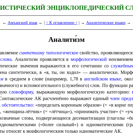
ИСТИЧЕСКИЙ ЭНЦИКЛОПЕДИЧЕСКИЙ С
←
Амхарский язык
← |
↑ К оглавлению ↑
| →
Аналитические языки
→
Аналити́зм
тавляемое
синтетизму
типо­ло­ги­че­ское
свойство, проявля­ю­ще­е­
й
слова
. Аналитизм прояв­ля­ет­ся в
морфо­ло­ги­че­ской
неизменяемо
матические значения выражаются в его сочетании со
служебны
на синтетически, в «я, ты, он ходил» — аналитически. Морфо­л
ем
в среднем в слове (например, 1,78 в
английском языке
, око
значного) и вспомогательного (служебного) слов. По функции ра
иную
словоформу
, выражающую морфологическую категорию:
. Синтаксические АК расчленённо выражают единый
член предл
,
обстоятельство
: «переделать коренным образом» (= «в корне п
), «женщина-лётчик» (= «лётчица»), «принимать участие» (= «уч
нозначные слова, подвергающиеся десемантизации (глаголы «бы
диоматическими («более сильный») и идиоматическими (гр
сты относят к морфологическим только идиоматические АК.