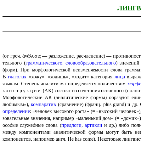
ЛИНГВ
(от греч.
ἀνάλυσις
— разложение, расчленение) — противопос
тель­но­го (
граммати­че­ско­го
,
слово­обра­зо­ва­тель­но­го
) значени
(форм). При морфо­ло­ги­че­ской неизменяемости слова грам
В
глаголах
«хожу», «ходишь», «ходит» категория
лица
выраже
языкам. Степень аналитизма опреде­ля­ет­ся количеством
морф
конструкции
(АК) состоят из сочетания основного (полно
Морфологические АК (аналитические формы) образуют ед
любимым»),
компаратив
(сравнение) (франц.
plus grand
) и др
определение
: «человек высокого роста» (= «высокий человек»)
зо­ва­тель­ные значения, например «маленький дом» (= «домик»
особые служебные слова (
предлоги
,
артикли
и др.) либо пол
между компонентами аналитической формы могут быть неи
компонентов, например англ.
He has come
). Некоторые лингви