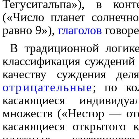
Тегусигальпа»), в кон
(«Число планет солнеч­
равно 9»),
глаголов
говоре
В традиционной логике
классификация суждений п
качеству сужде­ния де
отрица­тель­ные
; по к
касающиеся индивидуа­л
множеств («Нестор — от
касающиеся открытого к