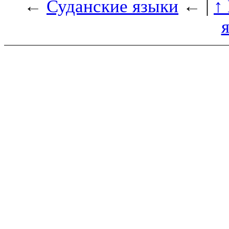
←
Суданские языки
← |
↑