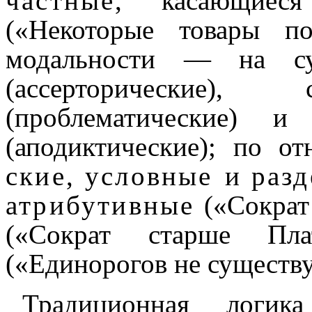
частные
, касаю­щи­е­
(«Некоторые товары по
модальности — на с
(ассерторические)
(проблематические) 
(аподиктические); по 
ские
,
услов­ные
и
раз
атрибутивные
(«Сократ 
(«Сократ старше Пл
(«Единорогов не существу­
Традиционная логика