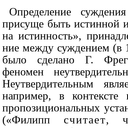
Определение суждени
присуще быть истинной или
на истинность», принадле
ние между суждением (в 
было сделано Г. Фреге,
феномен неутверди­тель­н
Неутверди­тель­ным явл
напри­мер, в контексте
пропозициональных устан
(«Филипп
счита­ет
, ч