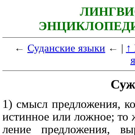
ЛИНГВИ
ЭНЦИКЛОПЕДИ
←
Суданские языки
← |
↑
Суж
1) смысл предложения, к
истинное или ложное; то 
ле­ние предложения, вы