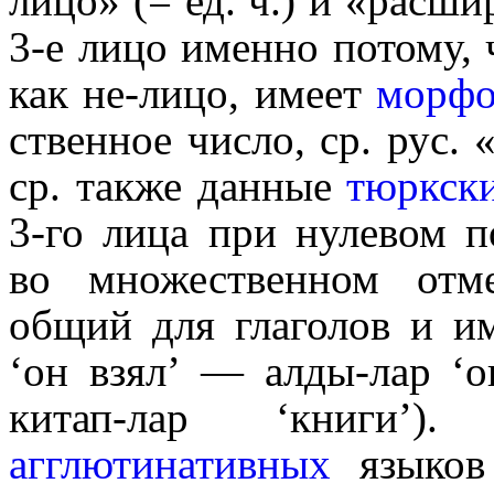
лицо» (= ед. ч.) и «расши
3‑е лицо именно потому, 
как не-лицо, имеет
морфо
ствен­ное число, ср. рус. 
ср. также данные
тюркск
3‑го лица при нулевом п
во множе­ствен­ном отме
общий для глаголов и и
‘он взял’ — алды-лар ‘о
китап-лар ‘книги’).
агглютинативных
языков 