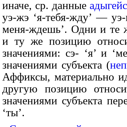
иначе, ср. данные
адыгейс
уэ-жэ ‘я-тебя-жду’ — уэ-
меня-ждешь’. Одни и те
и ту же позицию относ
значениями: сэ- ‘я’ и ‘мен
значениями субъекта (
неп
Аффиксы, материально и
другую позицию относи
значениями субъекта пере
‘ты’.