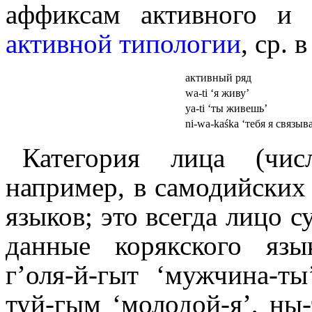
аффиксам активного и 
активной типологии
, ср. 
активный ряд
wa-ti ‘я живу’
ya-ti ‘ты живешь’
ni-wa-kaśka ‘тебя я связыв
Категория лица (чис
например, в самодийских и
языков; это всегда лицо с
данные корякского язык
гʼоля-й-гыт ‘мужчина-ты
туй-гым ‘молодой-я’, ны-