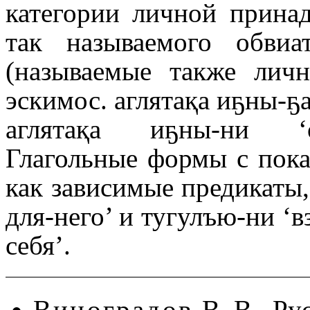
категории личной прина
так называ­е­мо­го обв
(называемые также личн
эскимос. аглятақа иҕны-ҕа
аглятақа иҕны-ни ‘он
Глагольные формы с показ
как зависимые предикаты, 
для-него’ и тугулъю-ни ‘вз
себя’.
Виноградов
В. В., Ру