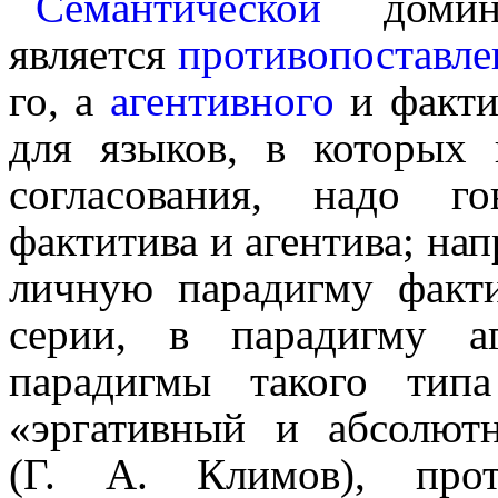
Семантической
домин
является
противопоставле
го, а
агентивного
и факти
для языков, в которых 
согласования, надо г
фактитива и агентива; нап
личную парадигму факт
серии, в парадигму а
парадигмы такого тип
«эргативный и абсолют
(Г. А. Климов), проти