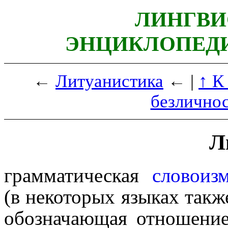
ЛИНГВИ
ЭНЦИКЛОПЕДИ
←
Литуанистика
← |
↑ К
безличнос
Л
грамматическая
словоиз
(в некоторых языках так
обозна­ча­ю­щая отношен