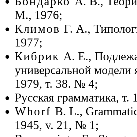
Бондарко
А. В., Теор
М., 1976;
Климов
Г. А., Типоло
1977;
Кибрик
А. Е., Подлеж
универсальной модели 
1979, т. 38. № 4;
Русская грамматика, т. 1
Whorf
B. L., Grammatic
1945, v. 21, № 1;