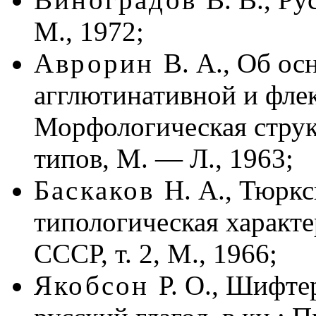
М., 1972;
Аврорин
В. А., Об о
агглютинативной и флек
Морфологическая струк
типов, М. — Л., 1963;
Баскаков
Н. А., Тюркс
типологическая характе
СССР, т. 2, М., 1966;
Якобсон
Р. О., Шифте