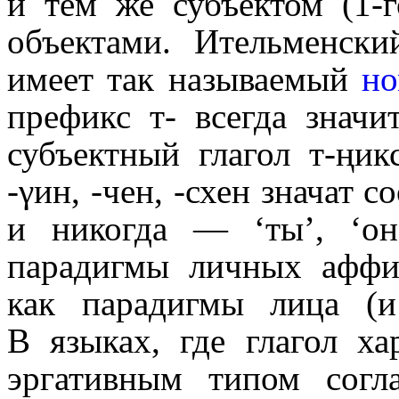
и тем же субъектом (1‑г
объектами. Ительменски
имеет так называемый
но
префикс т- всегда значи
субъектный глагол т-ңик
‑γин, ‑чен, ‑схен значат со
и никогда — ‘ты’, ‘он
парадигмы личных аффи
как парадигмы лица (и
В языках, где глагол ха
эргативным типом согла