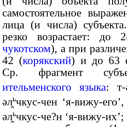
(и числа) объекта по
самостоятельное выражен
лица (и числа) субъект
резко возрастает: до
чукотском
), а при разли
42 (
корякский
) и до 63 
Ср. фрагмент субъек
ительменского языка
: т-
ь
әл̭
чкус-чен ‘я-вижу-его’, 
ь
әл̭
чкус-че?н ‘я-вижу-их’