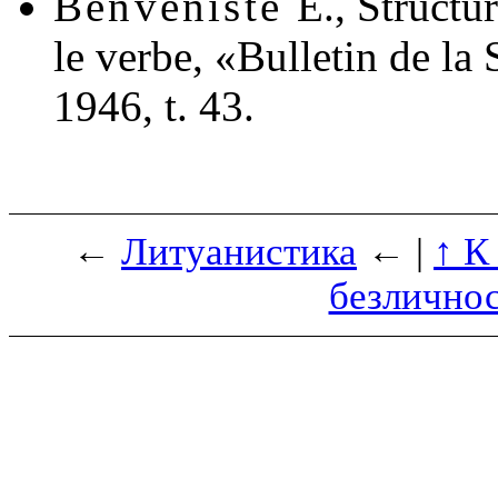
Benveniste
E., Structu
le verbe, «Bulletin de la 
1946, t. 43.
←
Литуанистика
← |
↑ К
безличнос