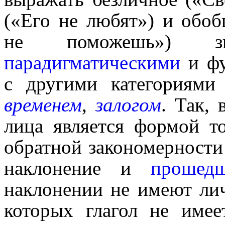
(«Его не любят») и обо
не помо­жешь») зн
парадигматическими
и фу
с другими категориями
временем
,
залогом
. Так,
лица является формой т
обратной законо­мер­но­сти
наклонение и
прошед
наклонении не имеют ли
которых глагол не име