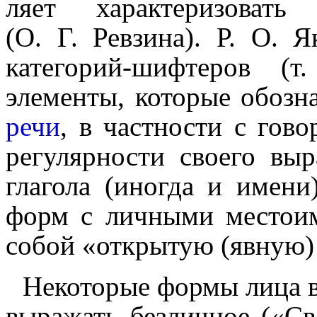
ля­ет характе­ри­зо­ват
(О. Г. Ревзина). Р. О. 
категорий-шифтеров (т
элементы, которые обозна
речи
, в частности с го
регулярности своего в
глагола (иногда и имени)
форм с личными местои
собой «открытую (явную) 
Некоторые формы лица в
выражать безличное («Свет