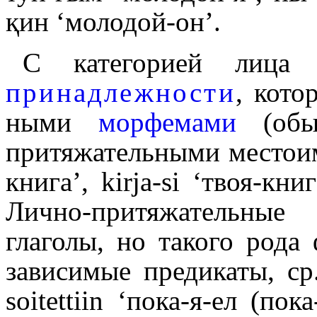
қин ‘молодой-он’.
С категорией лица 
принадлежности
, кото
ны­ми
морфемами
(обы
притяжательными место­име
книга’,
kirja-si
‘твоя-книг
Лично-притяжательные
глаголы, но такого род
зависимые предикаты, с
soitettiin
‘пока-я-ел (пока