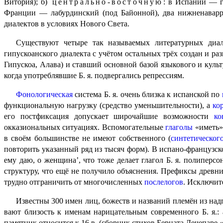
Витория); б)
центрально-восточную
: в Испании — г
Франции — лабурдинский (под Байонной), два нижненаваррс
диалектов в условиях Нового Света.
Существуют четыре так называемых литературных диале
гипускоанского диалекта с учётом остальных трёх создан и ра
Гипускоа, Алава) и ставший основной базой языкового и куль
когда употреблявшие Б. я. подвергались репрессиям.
Фонологическая
система Б. я. очень близка к испанской по
функциональную нагрузку (средство уменьшительности), а
ко
его постфиксация допускает широчайшие возможности
ко
окказиональных ситуациях. Вспомогательные
глаголы
«иметь» 
в своём большинстве не имеют собственного (
синтетическог
повторить указанный ряд из тысяч форм). В испано-французск
ему даю, о женщина’, что тоже делает глагол Б. я. полиперсо
структуру, что ещё не получило объяснения. Префиксы древн
трудно отграничить от многочисленных
послелогов
. Исключи­т
Известны 300 имен лиц, божеств и названий племён из на
ва­ют близость к именам нарицательным современного Б. я.:
памятник относится к 16 в. (сборник стихов Берната Дечепаре