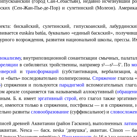
ипускоанский (город Сан-Себастьян), недавно исчезнувший ро
ких (Сен-Жан-Пье-де-Пор) и сулетинский (Молеон). Американс
кта: бискайский, сулетинский, гипускоанский, лабурдинск
звивается
euskára batúa
, буквально «единый баскский», получивш
турного возрождения, развития национальной школы, прессы. И
вокализму
, внутрипозиционной сонантизации смычных, палатальным
рреляции
в сибилянтах трой­ствен­ны, например s¹—s²—š’. По
мо
нверсий
и
трансфор­ма­ций
(субстантивация, вербализация, 
и «быть» после­до­ва­тель­но полиперсонны.
Спряже­ние
глагола 
о
) спряжения и пользуются
парадигмой
вспомогательных глаго
ом ареале сохраняется так называемый аллокутивный (
обращен
нным. Б. я. имеет
эргативный строй
, его глагол также эргатив
ие, имеются только в спряжении, постфиксы — и в спряжении, 
ель­но развиты
словообразование
(суффиксальное) и
словосложе
дписей древней Аквитании (район Гаскони), выполненных
латин
 аквитан. Nesca — баск.
neska
‘девушка’, аквитан. Cisson — б
«Linguae Vasconum primitiae»
).
Письменность
(с 16 в.) на основе 