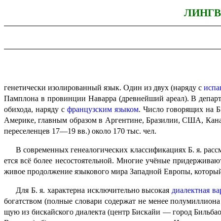
ЛИНГВ
генетически изолированный язык. Один из двух (наряду с
испа
Памплона в провинции Наварра (древнейший ареал). В департ
обихода, наряду с
француз­ским языком
. Число говорящих на Б
Америке, главным образом в Аргентине, Бразилии, США, Канаде
переселенцев 17—19 вв.) около 170 тыс. чел.
В современных генеалогических классификациях Б. я. рассм
ет­ся всё более несостоятельной. Многие учёные придерживаютс
живое продолжение языкового мира Западной Европы, который п
Для Б. я. характерна исключительно высокая
диалектная
ва
богатством (полные словари содержат не менее полумиллиона
щую из бискайского диалекта (центр Бискайи — город Бильбао