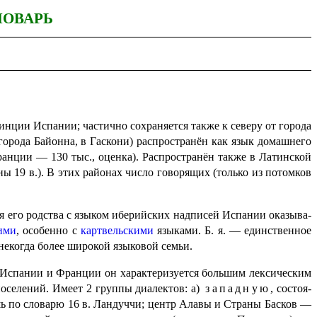
ЛОВАРЬ
нции Испании; частично сохраняется также к северу от города
ода Байонна, в Гаскони) распро­стра­нён как язык домашнего
Франции — 130 тыс., оценка). Распространён также в Латинской
ы 19 в.). В этих районах число говорящих (только из потомков
я его родства с языком иберийских надписей Испании оказы­ва­
ими
, особенно с
картвельскими
языками. Б. я. — единственное
некогда более широкой языковой семьи.
 я. в Испании и Франции он характеризуется большим лексическим
оселений. Имеет 2 группы диалектов: а)
западную
, состо­я­
шь по словарю 16 в. Ландуччи; центр Алавы и Страны Басков —