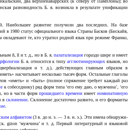
нкальский, два верхненаваррских (к северу от Памплоны); во
кая разновидность Б. я. возникла в результате унификации
ий. Наибольшее развитие получили два последних. На базе
ий в 1980 статус официального языка Страны Басков (Бискайя,
м овладевают те, кто утратил родной язык при режиме Франко,
 ñ, ll и т. д., но в Б. я.
палатализация
гораздо шире и имеет
рфологии
Б. я. относится к типу
агглютинирующих
языков, но
адвербиализация и т. д.), действующих главным образом в
«иметь» насчитывает несколько тысяч форм. Остальные глаголы
лов «иметь» и «быть» (полное спряжение требует каждый раз
ие
к собеседнику) ряд форм типа ‘его ему даю, о мужчина’, ‘его
ен, но в части форм
прошедшего времени
имеет
номинативную
и в
склонении
. Склонение достаточно развито, и его форманты
ние
.
ским алфавитом
(3 в. до н. э. — 3 в. н. э.). Эти имена обнару­жи­
аск.
gizon
‘мужчина’ и т. д. Первый литературный и языковой
латинского алфавита.