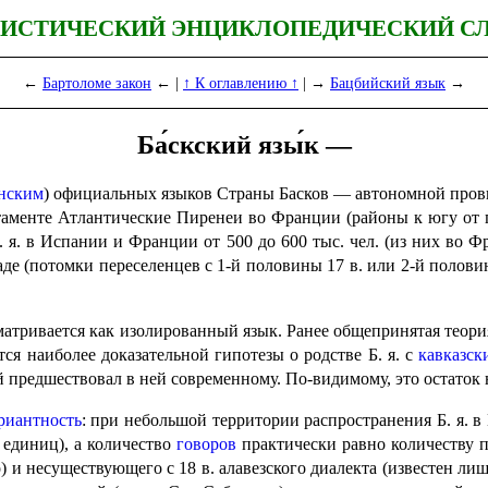
ИСТИЧЕСКИЙ ЭНЦИКЛОПЕДИЧЕСКИЙ С
←
Бартоломе закон
← |
↑ К оглавлению ↑
| →
Бацбийский язык
→
Ба́скский язы́к —
нским
) официальных языков Страны Басков — автономной прови
аменте Атлантические Пиренеи во Франции (районы к югу от гор
. я. в Испании и Франции от 500 до 600 тыс. чел. (из них во 
 (потомки пере­се­лен­цев с 1‑й половины 17 в. или 2‑й половин
атривается как изолиро­ван­ный язык. Ранее общепринятая теори
я наиболее доказа­тель­ной гипотезы о родстве Б. я. с
кавказск
редшествовал в ней современ­но­му. По-видимому, это остаток 
риантность
: при неболь­шой терри­то­рии распро­стра­не­ния Б.
 единиц), а количество
говоров
практически равно количеству п
) и несуществующего с 18 в. алавезского диалекта (известен ли