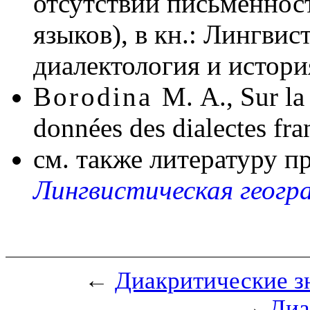
отсутствии письменнос
языков), в кн.: Лингвис
диалектология и история
Borodina
M. A., Sur la 
données des dialectes fra
см. также литературу п
Лингвистическая геогр
←
Диакритические з
→
Диа