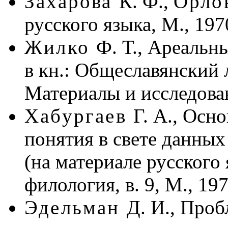
Захарова
К. Ф.,
Орло
русского языка, М., 197
Жилко
Ф. Т., Ареальн
в кн.: Общеславянский 
Материалы и исследован
Хабургаев
Г. А., Осн
понятия в свете данных
(на материале русского 
филология, в. 9, М., 197
Эдельман
Д. И., Проб