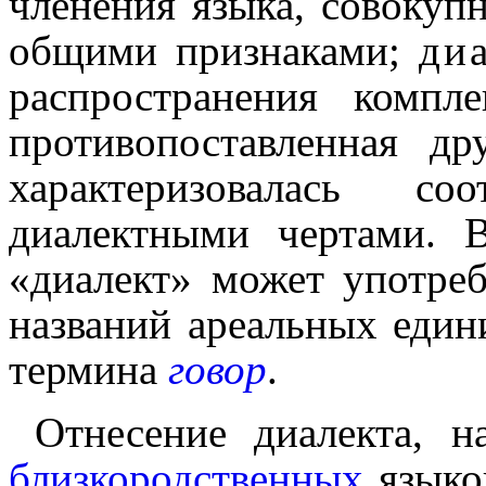
членения языка, совокупн
общими призна­ка­ми;
ди
распространения компле
противо­по­став­лен­ная 
характе­ри­зо­ва­лась со
диалектными чертами. 
«диалект» может употреб
названий ареальных един
термина
говор
.
Отнесение диалекта, н
близкородственных
языков