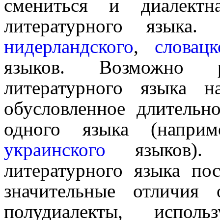
смениться и диалектна
литературного языка.
нидерланд­ско­го
,
словац­к
языков. Возможно р
литературного языка н
обусловленное длительно
одного языка (напри­
украинского
языков). 
литературного языка пос
значи­тель­ные отличи
полудиалекты, исполь