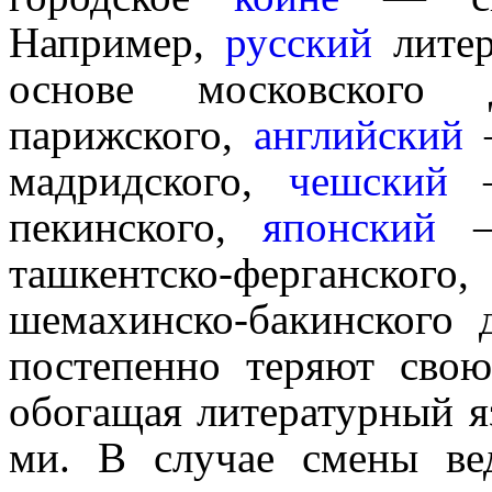
Например,
русский
литер
основе москов­ско­го
парижского,
англий­ский
—
мадрид­ско­го,
чешский
—
пекинского,
япон­ский
—
ташкентско-ферганск
шемахинско-бакинского д
посте­пен­но теряют свою 
обогащая литературный я
ми. В случае смены ве