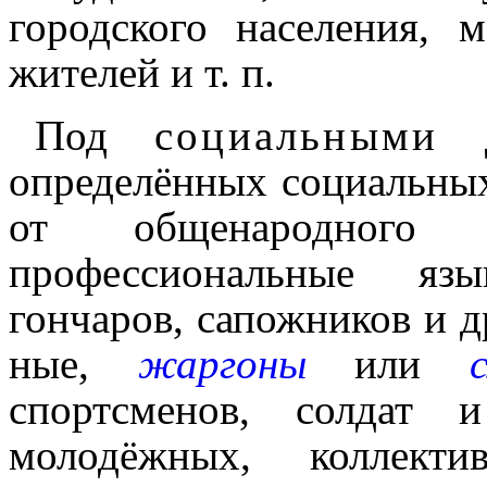
городского населе­ния,
жителей и т. п.
Под
социальными
д
определённых социальных г
от обще­на­род­но­г
профессиональные язы
гончаров, сапожников и др
ные,
жаргоны
или
спортсменов, солдат 
молодёж­ных, коллект