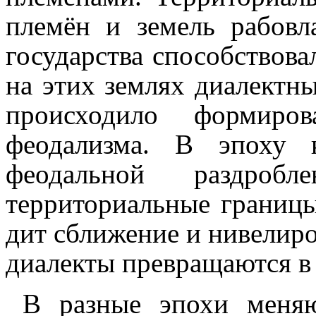
племён и земель рабовла
государства способ­ство­в
на этих землях диалектн
происхо­ди­ло форми­р
феодализ­ма. В эпоху 
феодальной раздроб­л
территориальные границы
дит сближение и нивелиро
диалекты превра­ща­ют­ся 
В разные эпохи меня