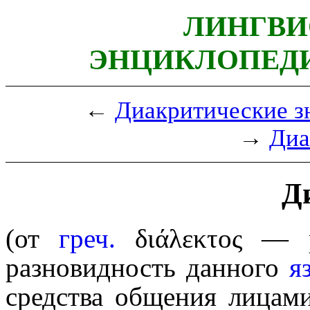
ЛИНГВИ
ЭНЦИКЛОПЕДИ
←
Диакритические з
→
Диа
Д
(от
греч.
διάλεκτος
— ра
разновидность данного
я
средства общения лицами