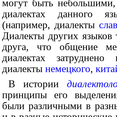
могут быть небольшими,
диалектах данного я
(например, диалекты
сла
Диалекты других языков т
друга, что общение ме
диалектах затруднено 
диалекты
немец­ко­го
,
кита
В истории
диалектол
принципы его выделения
были различ­ны­ми в раз
и в разные истори­че­ски