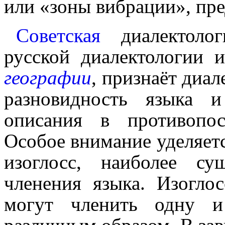
или «зоны вибрации», пред
Советская
диалектолог
русской диалектологии и
географии
, признаёт диа
разно­вид­ность языка и
описания в противо­по­с
Особое внимание уделя­ет
изоглосс, наиболее су
членения языка. Изогло
могут членить одну 