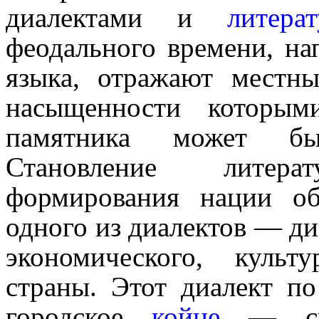
диалектами и
литера
феодального времени, на
языка, отражают местны
насыщенности которым
памятника может быть
Становление литер
формирования нации о
одного из диалек­тов — ди
экономического, культу
страны. Этот диалект по
городское
койне
— синт