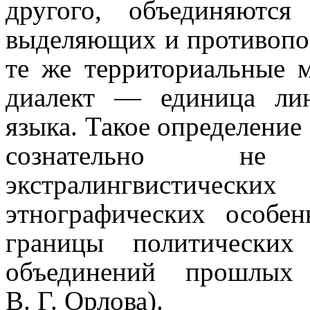
другого, объединяютс
выделяющих и противо­по­с
те же территориальные м
диалект — единица лингво
языка. Такое определение
сознательно не
экстралингвистически
этногра­фи­че­ских особе
границы политических
объеди­не­ний прошлы
В. Г. Орлова).