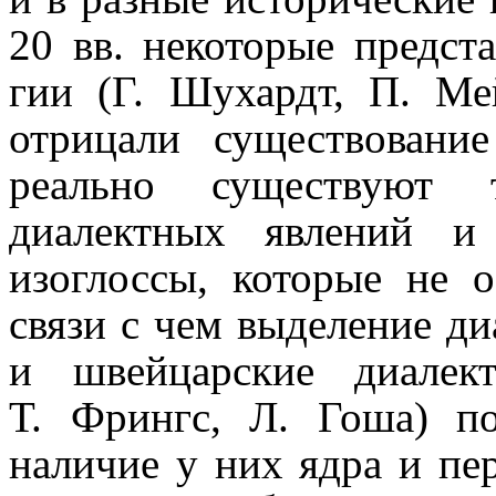
20 вв. некоторые предст
гии (Г. Шухардт, П. Ме
отрицали существовани
реально суще­ству­ют
диалектных явлений 
изоглоссы, которые не о
связи с чем выделе­ние д
и швейцар­ские диалект
Т. Фрингс, Л. Гоша) пок
наличие у них ядра и пе