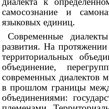
диалекта к определённо
само­со­зна­ние и само­н
языковых единиц.
Современные диалекты
развития. На протяжении
терри­то­ри­аль­ных объе
объединение, перегруп
современных диалектов мо
в прошлом границы меж
объединениями: государ­
племе­на­ми. Территориал