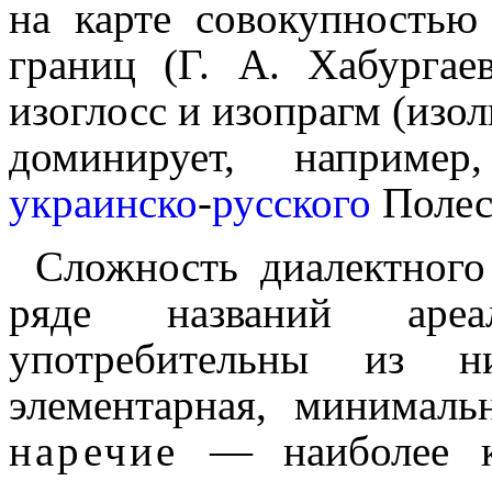
на карте совокуп­но­сть
границ (Г. А. Хабургае
изоглосс и изопрагм (изо
доминирует, наприм
украинско
-
русского
Полесь
Сложность диалектного
ряде названий ареа
употребительны из 
элементарная, минималь­
наречие
— наиболее кру