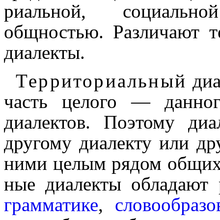
ри­аль­ной, социально
общностью. Различают тер
диалекты.
Территориальный
диа
часть целого — данно
диалектов. Поэтому диале
другому диалекту или др
ними целым рядом общих я
ные диалекты обладают
грамматике
,
слово­обра­зо­