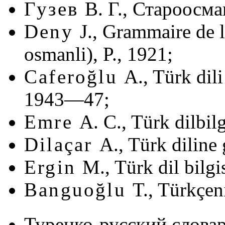
Гузев
В. Г., Староосма
Deny
J., Grammaire de l
osmanli), P., 1921;
Caferoğlu
A., Türk dili 
1943—47;
Emre
A. C., Türk dilbilg
Dilaçar
A., Türk diline
Ergin
M., Türk dil bilgis
Banguoğlu
T., Türkçen
Турецко-русский словарь