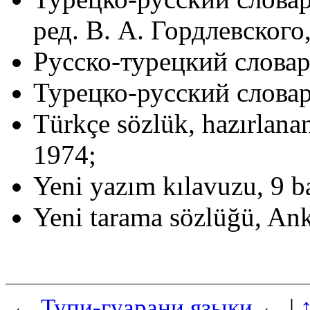
ред. В. А. Гордлевского,
Русско-турецкий словар
Турецко-русский словар
Türkçe sözlük, hazırlana
1974;
Yeni yazım kılavuzu, 9 b
Yeni tarama sözlüğü, Ank
←
Тупи-гуарани языки
← |