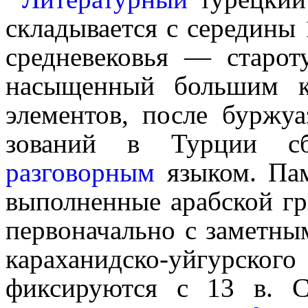
складывается с середины 1
средневековья — старот
насыщенный боль­шим ко
элемен­тов, после буржу
зо­ва­ний в Турции с
разговорным
языком. Пам
выполненные арабской г
первоначально с заметны
караханидско-уйгурск
фиксируются с 13 в. Со