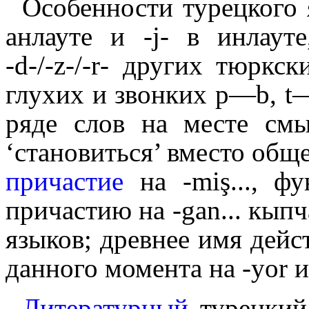
Особенности турецкого 
анлауте и ‑j‑ в инлауте, 
‑d‑/‑z‑/‑r‑ других тюркс
глухих и звонких p—b, t
ряде слов на месте с
‘становиться’ вместо общ
причастие
на ‑miş..., фу
причастию на ‑gan... кып
языков; древнее имя дейст
данного момента на ‑yor и 
Литературный
турецкий 