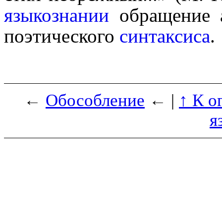
языко­зна­нии
обращение а
поэтического
синтаксиса
.
←
Обособление
← |
↑ К о
я