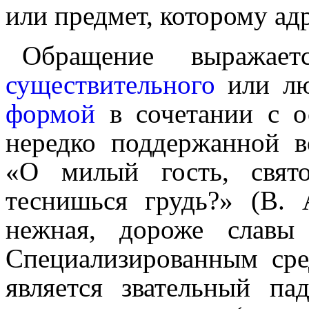
или предмет, которому адр
Обращение выражае
существительного
или лю
фор­мой
в сочетании с о
нередко поддержанной 
«О милый гость, свят
теснишься грудь?» (В. 
нежная, дороже славы
Специали­зи­ро­ван­ным с
является звательный па