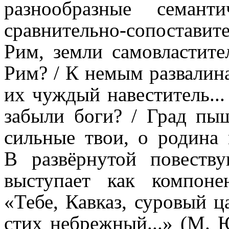
разно­образ­ные семант
сравнительно-сопоста­ви
Рим, земли самовластите
Рим? / К немым развалин
их чуждый навеститель...
забыли боги? / Град пыш
сильные твои, о родина 
В развёрнутой повеств
выступает как компоне
«Тебе, Кавказ, суровый ц
стих небрежный...» (М. 