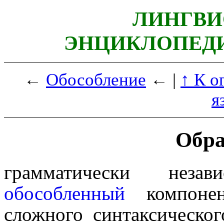
ЛИНГВИ
ЭНЦИКЛОПЕДИ
←
Обособление
← |
↑ К о
я
Обра
грамматически не
обособленный
компон
сложного синтаксическо