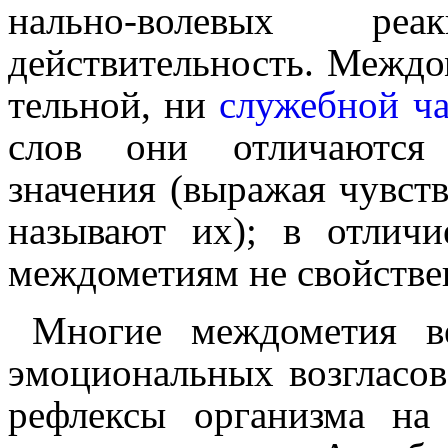
наль­но-волевых 
действительность. Междо­м
тель­ной, ни
служебной
ч
слов они отличаются 
значения (выражая чувств
называют их); в отлич
междо­ме­тиям не свойств
Многие междо­ме­тия 
эмоциональных возгласов 
рефлексы организма на