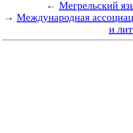
←
Мегрельский яз
→
Международная ассоциаци
и ли