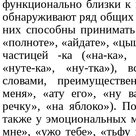
функционально близки к
обнару­жи­ва­ют ряд общих
них способны принимать 
«полноте», «айдате», «цыц
частицей ‑ка («на‑ка», 
«нуте‑ка», «ну-тка»),
словами, преимуществ
меня», «ату его», «ну 
речку», «на яблоко»). П
также у эмоциональных ме
мне», «ужо тебе», «тьфу