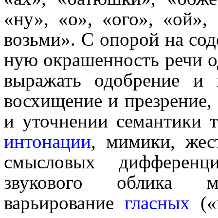
«ну», «о», «ого», «ой»,
возьми». С опорой на со
ную окрашен­ность речи о
выражать одобрение и 
восхище­ние и презрение,
и уточнении семантики т
интонации
, мимики, жес
смысловых дифференци
звукового облика меж
варьирование
гласных
(«и