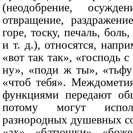
(неодобрение, осужде
отвращение, раздражение,
горе, тоску, печаль, боль,
и т. д.), относятся, напри
«вот так так», «господь с
ну», «поди ж ты», «тьфу
«чтоб тебя». Междо­ме­т
функциями передают об
потому могут испол
разнородных душевных сос
«ах», «батюшки», «боже