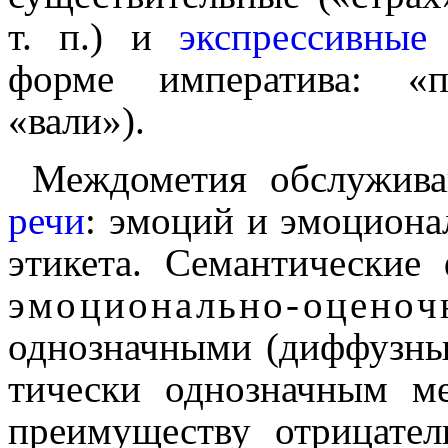
т. п.) и
экспрессив­ные
г
форме императива: «п
«вали»).
Междо­ме­тия обслужи
речи
: эмоций и эмоциона
этикета. Семантически
эмоционально-оценоч
однозначными (диффузным
ти­че­ски однозначным 
преиму­ще­ству отрицате