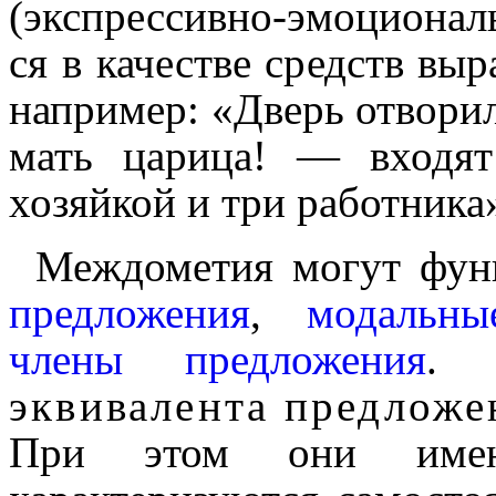
(экспрессивно-эмоцио­наль
ся в качестве средств вы
например: «Дверь отворила
мать царица! — входя
хозяйкой и три работника»
Междо­ме­тия могут фун
предложения
,
модальны
члены предло­же­ния
. 
эквивалента предложе
При этом они им