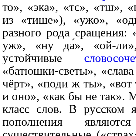
то», «эка», «тс», «тш», 
из «тише»), «ужо», «од
разного рода сращения: «д
уж», «ну да́», «ой-ли
устойчивые
слово­со­че
«батюшки-светы», «слава 
чёрт», «поди ж ты», «вот т
и оно», «как бы не так».
класс слов. В русском 
пополнения являются 
существи­тель­ные («стра