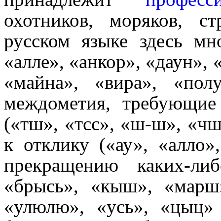
охотников, моряков, ст
русском языке здесь м
«алле», «анкор», «даун», 
«майна», «вира», «полунд
междо­ме­тия, требующи
(«тш», «тсс», «ш-ш», «ч
к отклику («ау», «алло»
прекращению каких-либ
«брысь», «кыш», «марш»
«улюлю», «усь», «цыц» 