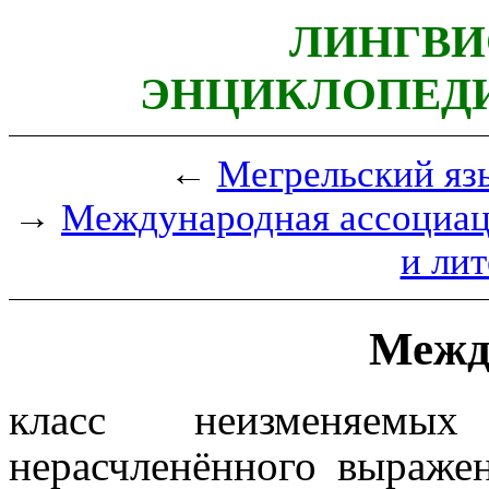
ЛИНГВИ
ЭНЦИКЛОПЕДИ
←
Мегрельский яз
→
Международная ассоциаци
и ли
Межд
класс неизменяем
нерасчленённого выраже