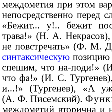
междо­ме­тия при этом ва
непосредственно перед с
«Бежит... у!.. бежит п
трава!» (Н. А. Некрасов),
не повстре­чать» (Ф. М. 
синтаксическую
позицию 
спешим, что на-поди!» (И
что фа!» (И. С. Тургенев),
и...!» (Тургенев), «А у
(А. Ф. Писемский).
Функ
междо­ме­тий вторична и 