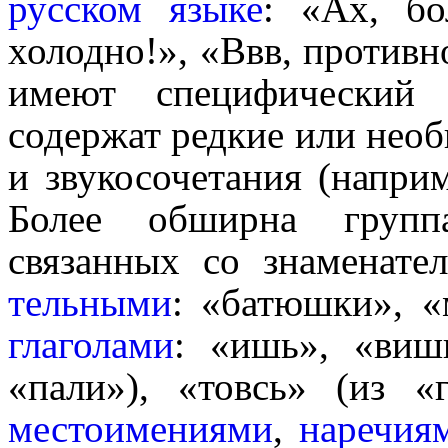
русском языке
: «Ах, бо
холодно!», «Ввв, противно
имеют специфически
содержат редкие или необ
и звуко­со­че­та­ния (напр
Более обширна группа
связанных со знаменат
тель­ны­ми
: «батюшки», «
глагола­ми
: «ишь», «виш
«пали»), «товсь» (из «г
место­име­ни­я­ми
,
наречия