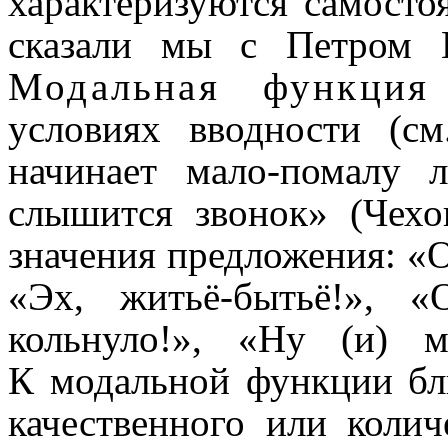
характеризуются само­сто­
сказали мы с Петром И
Модальная функция
условиях вводности (с
начинает мало-помалу
слышится звонок» (Чехо
значения предло­же­ния: «О
«Эх, житьё-бытьё!», 
кольнуло!», «Ну (и) м
К модальной функции бли
качественного или колич