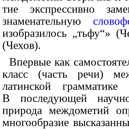
тие экспрессивно за
знаменательную
словоф
изобразилось „тьфу“» (
(Чехов).
Впервые как самостояте
класс (часть речи) ме
латинской грамматике
В последующей научной
природа междо­ме­тий оп
многообразие высказанны