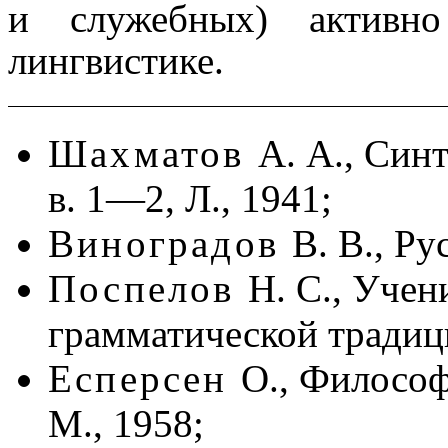
и служебных) активно
лингвистике.
Шахматов
А. А., Синт
в. 1—2, Л., 1941;
Виноградов
В. В., Р
Поспелов
Н. С., Учен
грамматической традици
Есперсен
О., Философ
М., 1958;