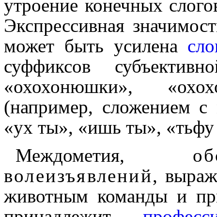
утроение конечных слогов 
Экспрессивная значимост
может быть усилена
слов
суффиксов субъек­тив­
«охохонюшки», «охо
(например, сложением с
«ух ты», «ишь ты», «тьфу
Междо­ме­тия,
о
волеизъявлений
, выра
животным команды и при
принадлежит
професси