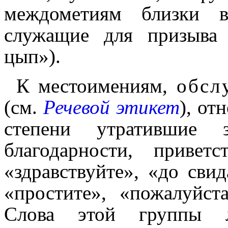
междо­ме­тиям близки в
служащие для призыва 
цып»).
К местоимениям,
обсл
(см.
Речевой этикет
), отн
степени утратившие з
благодарности, привет­с
«здравствуйте», «до свид
«простите», «пожалуй­ст
Слова этой группы л