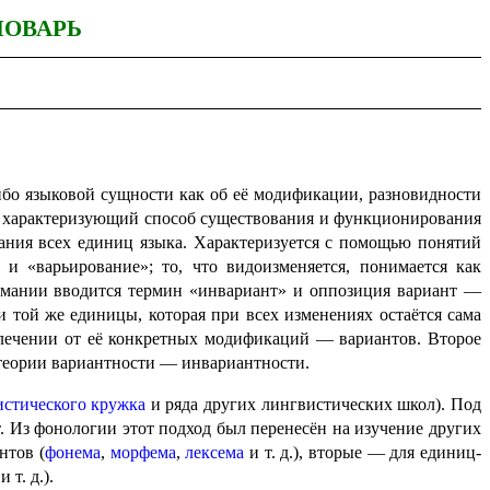
ЛОВАРЬ
о языковой сущности как об её модификации, разно­вид­но­сти
, характе­ри­зу­ю­щий способ существо­ва­ния и функцио­ни­ро­ва­ния
ва­ния всех единиц языка. Характеризуется с помощью понятий
варьиро­ва­ние»; то, что видо­из­ме­ня­ет­ся, понимается как
имании вводится термин «инвари­ант» и оппозиция вариант —
и той же единицы, которая при всех изменениях остаётся сама
ечении от её конкретных модифи­ка­ций — вариантов. Второе
ории вариант­но­сти — инвариант­но­сти.
­сти­че­ско­го кружка
и ряда других лингвистических школ). Под
. Из фонологии этот подход был перенесён на изучение других
­тов (
фонема
,
морфема
,
лексема
и т. д.), вторые — для единиц-
 т. д.).