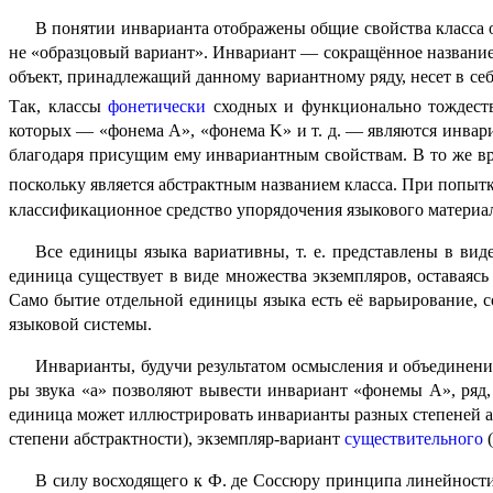
В понятии инварианта отображены общие свойства класса объ
не «образцо­вый вариант». Инвариант — сокращённое названи
объект, принадлежащий данному вариант­но­му ряду, несет в се
Так, классы
фонетически
сходных и функционально тождес
которых — «фонема A», «фонема K» и т. д. — являются инва
благодаря присущим ему инвариант­ным свойствам. В то же в
поскольку является абстрактным названием класса. При попытк
класси­фи­ка­ци­он­ное средство упорядо­че­ния языкового материа
Все единицы языка вариативны, т. е. представлены в вид
единица существу­ет в виде множества экземпля­ров, остава­я
Само бытие отдельной единицы языка есть её варьирование, сос
языковой системы.
Инварианты, будучи результатом осмысления и объеди­не­ни
ры звука «а» позво­ля­ют вывести инвари­ант «фонемы А», ряд
единица может иллюстрировать инварианты разных степеней а
степени абстрактности), экземпляр-вариант
существительного
(
В силу восходящего к Ф. де Соссюру принципа линейнос