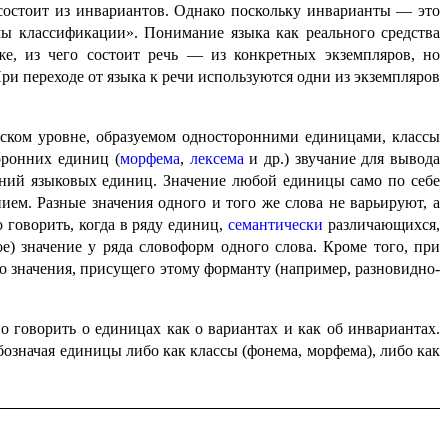
к состоит из инвариантов. Однако поскольку инварианты — это
 класси­фи­ка­ции». Понимание языка как реального средства
о же, из чего состоит речь — из конкретных экземпляров, но
и переходе от языка к речи используются одни из экземп­ля­ров
че­ском уровне, образуемом односторонними единицами, классы
оронних единиц (
морфема
,
лексема
и др.) звучание для вывода
чений языковых единиц. Значение любой единицы само по себе
ием. Разные значения одного и того же слова не варьируют, а
 говорить, когда в ряду единиц,
семантически
разли­ча­ю­щих­ся,
ое) значение у ряда словоформ одного слова. Кроме того, при
о значения, присущего этому форманту (например, разно­вид­но­
 говорить о единицах как о вариантах и как об инвариантах.
бозначая единицы либо как классы (фонема, морфема), либо как