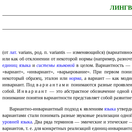
ЛИНГВ
(от
лат.
varians
, род. п.
variantis
— изменяющийся) (вариативность
или как об отклоне­нии от некоторой нормы (например, разночт
единиц языка
и
системы языковой
в целом. Вариант­ность — 
«вариант», «инвариант», «варьиро­ва­ние». При первом понима
некоторый образец, эталон или
норма
, а вариант — как мод
инвариант. Под
вариантами
понимаются разные проявления
собой.
Инвариант
— это абстрактное обозначение одной 
понимание понятия вариант­но­сти представляет собой развитие 
Вариантно-инвариантный подход к явлениям
языка
утверди
вариантами стали понимать разные звуковые реали­за­ции од
уровней языка
. Два ряда терминов — эмические и этические — и
вариантов, т. е. для конкретных реали­за­ций единиц-инвариант