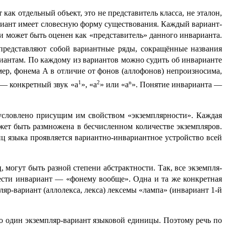
 как отдельный объект, это не представитель класса, не эталон,
риант имеет словесную форму существования. Каждый вариант-
, и может быть оценен как «представитель» данного инварианта.
 представляют собой вариант­ные ряды, сокращённые названия
антам. По каждому из вариантов можно судить об инварианте
ер, фонема A в отличие от фонов (аллофонов) непроизносима,
1
2
n
 — конкретный звук «a
», «a
» или «a
». Поня­тие инварианта —
буслов­ле­но присущим им свойством «экземплярности». Каждая
может быть размножена в бесчисленном количестве экземпляров.
иц языка проявляется вариант­но-инвариант­ное устройство всей
могут быть разной степени абстрактности. Так, все экземп­ля­
ывести инвариант — «фонему вообще». Одна и та же конкрет­ная
яр-вариант (аллолекса, лекса) лексемы «лампа» (инвари­ант 1‑й
ко один экземпляр-вариант языковой единицы. Поэтому речь по