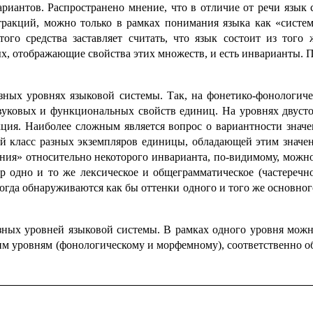
вариантов. Распространено мнение, что в отличие от речи язы
стракций, можно только в рамках понимания языка как «системы
 этого средства заставляет считать, что язык состоит из тог
, отобра­жа­ю­щие свойства этих множеств, и есть инварианты. Пр
зных уровнях языковой системы. Так, на фонетико-фоно­ло­ги­
 звуковых и функциональных свойств единиц. На уровнях двуст
кция. Наиболее сложным является вопрос о вариант­но­сти зна
ный класс разных экземпляров единицы, обладающей этим значен
ения» относительно некоторого инварианта, по-видимому, можно
имер одно и то же лексическое и общеграмматическое (частеречн
да обнару­жи­ва­ют­ся как бы оттенки одного и того же основног
ных уровней языковой системы. В рамках одного уровня можно
м уровням (фонологическому и морфемному), соответ­ствен­но о