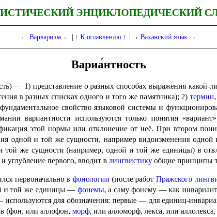
ИСТИЧЕСКИЙ ЭНЦИКЛОПЕДИЧЕСКИЙ С
←
Варваризм
← |
↑ К оглавлению ↑
| →
Ваханский язык
→
Вариа́нтность
) — 1) представление о разных спосо­бах выраже­ния какой-либ
ения в разных списках одного и того же памятни­ка); 2)
термин
фундамен­таль­ное свойство языковой системы и функцио­ни­ро­
нии вариант­но­сти используются только понятия «вариант» и «
ификация этой нормы или отклонение от неё. При втором пон
 одной и той же сущно­сти, например видо­из­ме­не­ния одной 
и той же сущности (например, одной и той же единицы) в отвл
и углуб­ле­ние первого, вводит в
лингвистику
общие принци­пы те
лся первоначально в
фонологии
(после работ
Праж­ско­го лингви
ной и той же единицы —
фонемы
, а саму фонему — как инвариант
споль­зу­ют­ся для обозна­че­ния: первые — для единиц-инвариан
ов (фон, или аллофон,
морф
, или алломорф, лекса, или аллолекса, и