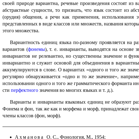
своей природе вариант­на, речевые произведения состоят из 
абстрактные сущности, то признать, что язык состоит из аб
(орудия) общения, а речи как применения, исполь­зо­ва­ния
представленных в виде классов или множеств, названия которых
этого множества.
Вариантность единиц языка по-разному проявляется на ра
вариантов (
фоне­мы
), т. е. инварианты, выводятся на основе
инвариантов не релевант­но, но существенны значение и фун
инвариант­но и служит основой для объеди­не­ния в вариант­
аккумулируются в слове. О вариантах «одного и того же знач
регулярно обнару­жи­ва­ет­ся «одно и то же значение», напр
использовании одного и того же грамматического форманта иног
сти
перфектного
значения во многих языках и т. д.).
Варианты и инварианты языковых единиц не образуют раз
Фонема и фон, так же как и морфема и морф, принадлежат свои
члены классов (фон, морф).
Ахманова
О. С., Фонология, М., 1954;