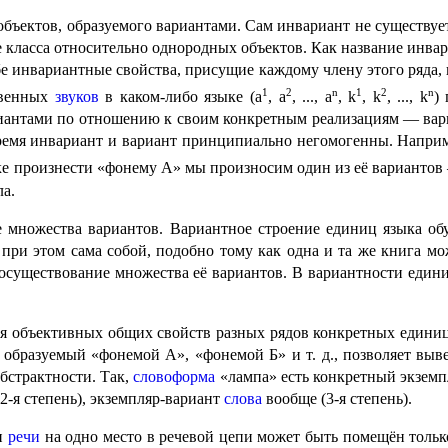
ектов, образуемого вариан­та­ми. Сам инвариант не суще­ству­ет
е класса относительно однородных объектов. Как название инва
бе инвариант­ные свойства, присущие каждо­му члену этого ряда
1
2
n
1
2
n
твенных
звуков
в каком-либо языке (a
, a
, ..., a
, k
, k
, ..., k
)
риантами по отношению к своим конкретным реализациям — вари
ремя инвариант и вариант принципиально негомогенны. Наприм
е произ­не­сти «фонему A» мы произносим один из её вариантов
ла.
е множества вариантов. Вариант­ное строе­ние единиц языка о
сь при этом сама собой, подобно тому как одна и та же книга 
уще­ство­ва­ние множества её вариантов. В вариант­но­сти един
я объективных общих свойств разных рядов конкрет­ных единиц, 
, образуемый «фонемой А», «фонемой Б» и т. д., позво­ля­ет в
бстрактности. Так,
слово­фор­ма
«лампа» есть конкретный экземпл
2‑я степень), экземпляр-вариант
слова
вообще (3‑я степень).
ти
речи
на одно место в речевой цепи может быть поме­щён толь