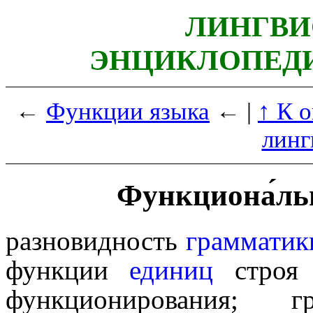
ЛИНГВИ
ЭНЦИКЛОПЕДИ
←
Функции языка
← |
↑ К 
линг
Функциона́ль
разновидность
грамматик
функции
единиц
стро
функционирования; 