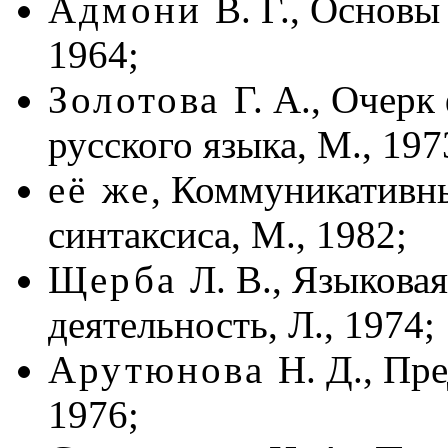
Адмони
В. Г., Основ
1964;
Золотова
Г. А., Очер
русского языка, М., 197
её же
, Коммуникативны
синтаксиса, М., 1982;
Щерба
Л. В., Языковая
деятельность, Л., 1974;
Арутюнова
Н. Д., Пр
1976;