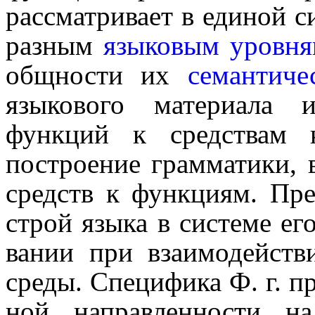
рассматривает в единой сис
разным
языковым уровн
общности их
семантиче
языкового материала и
функций к средствам 
построение грамматики, 
средств к функциям. Пр
строй языка в системе его
ва­нии при взаимо­дей­с
среды. Специфика Ф. г. про
ной направ­лен­но­сти на