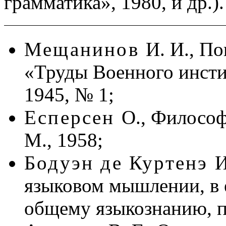
грамматика», 1980, и др.).
Мещанинов
И. И., По
«Труды Военного инсти
1945, № 1;
Есперсен
О., Философ
М., 1958;
Бодуэн де Куртенэ
И
языковом мышлении, в 
общему языкознанию, пер