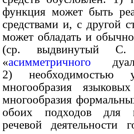
функция может быть ре
средствами и, с другой с
может обладать и обычн
(ср. выдви­ну­тый С
«
асимметричного
дуа
2) необходи­мо­стью
многообразия языковы
многообразия формаль­ных 
обоих подходов для м
речевой деятель­но­сти