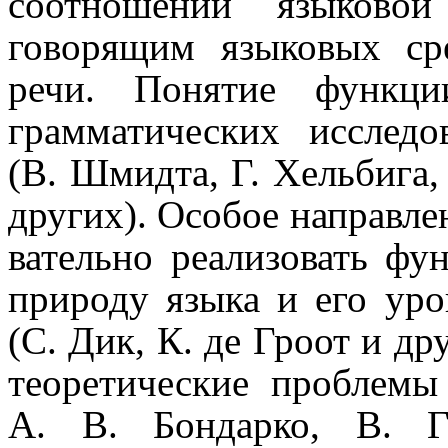
соотношении языковой 
говорящим языковых сре
речи. Понятие функц
грамматических иссле­до­
(В. Шмидта, Г. Хельбига, 
других). Особое направлен
ва­тель­но реализовать ф
природу языка и его уро
(С. Дик, К. де Гроот и дру
теорети­че­ские проблем
А. В. Бондарко, В. Г