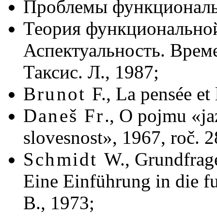
Проблемы функциональн
Теория функциональной
Аспектуальность. Врем
Таксис. Л., 1987;
Brunot
F., La pensée et 
Daneš Fr
., O pojmu «j
slovesnost», 1967, roč. 28
Schmidt
W., Grundfrag
Eine Einführung in die fu
B., 1973;