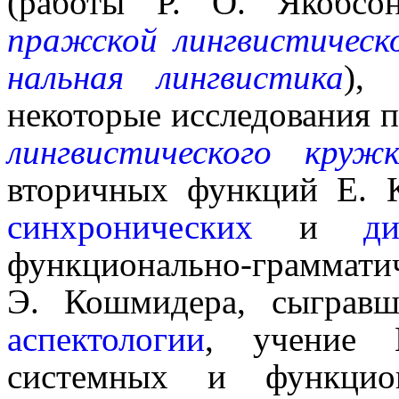
(работы Р. О. Якобсона
пражской лингвистическ
наль­ная лингвистика
),
некоторые иссле­до­ва­ния п
лингвистического круж
вторичных функций Е. К
синхронических
и
ди
функционально-гра
Э. Кошмидера, сыграв
аспектологии
, учение 
системных и функцион