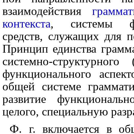
взаимо­дей­ствия
грамма
контек­ста
, системы фу
средств, служащих для 
Принцип единства грамма
системно-структурного (с
функционального аспекто
общей системе грамматик
развитие функциональн
целого, специальную разра
Ф. г. включается в 