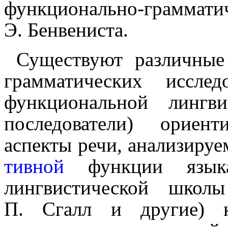
функционально-грамма
Э. Бенвениста.
Существуют различные
грамматических иссле­д
функциональной лингв
последователи) ориент
аспекты речи, анализируе
тив­ной
функции языка. 
лингвистической школ
П. Сгалл и другие) ко