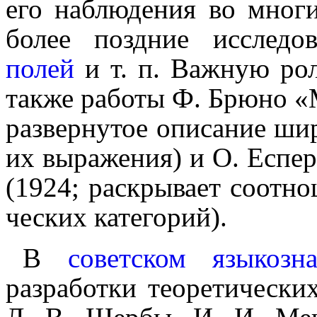
его наблюдения во мног
более поздние иссле­до­
полей
и т. п. Важную рол
также работы Ф. Брюно «
развернутое описание шир
их выраже­ния) и О. Есп
(1924; раскрывает соот­но
че­ских категорий).
В
советском языкозн
разработки теоретически