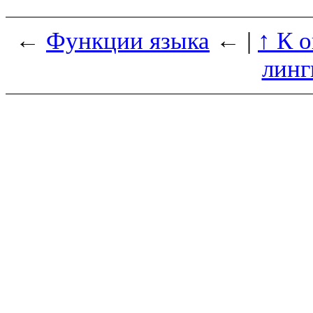
←
Функции языка
← |
↑ К 
линг