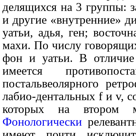
делящихся на 3 группы: з
и другие «внутренние» д
уатьи, адья, ген; восточ
махи. По числу говорящи
фон и уатьи. В отличие
имеется противо­по­ст
постальвео­ляр­но­го рет
лабио-дентальных f и v, 
которых на втором м
Фонологически
релевантн
имеют почти исключи