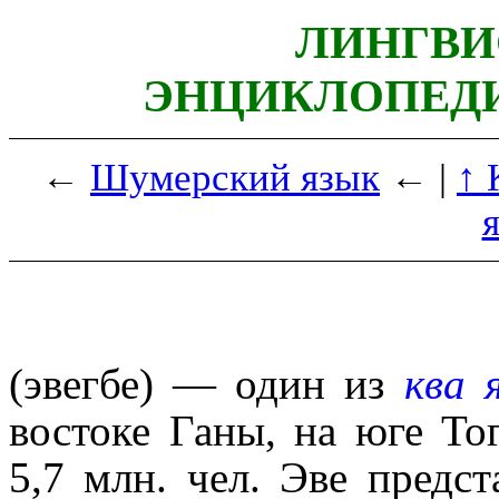
ЛИНГВИ
ЭНЦИКЛОПЕДИ
←
Шумерский язык
← |
↑ 
(эвегбе) — один из
ква 
востоке Ганы, на юге То
5,7 млн. чел. Эве предс