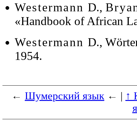
Westermann
D.,
Brya
«Handbook of African La
Westermann
D., Wörte
1954.
←
Шумерский язык
← |
↑ 