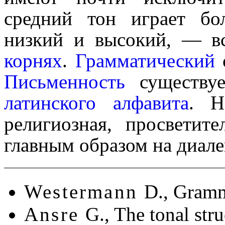
средний тон играет бол
низкий и высокий, — в
корнях
.
Грамматический
с
Письменность
существуе
латинского алфавита
. Н
религиозная, просвети­те
главным образом на диалек­
Westermann
D., Gramm
Ansre
G., The tonal str