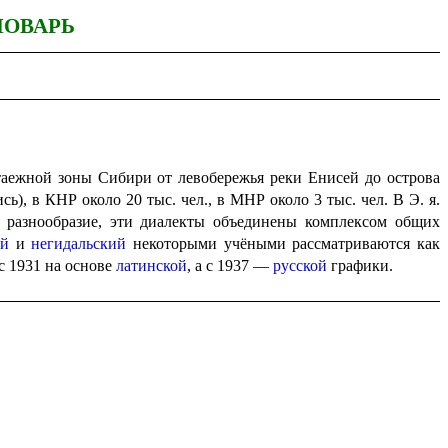
ЛОВАРЬ
 таежной зоны Сибири от левобережья реки Енисей до острова
), в КНР около 20 тыс. чел., в МНР около 3 тыс. чел. В Э. я.
е разнообразие, эти диалекты объединены комплексом общих
ий
и
негидальский
некоторыми учёными рассма­т­ри­ва­ют­ся как
с 1931 на основе
латин­ской
, а с 1937 —
русской
графики.