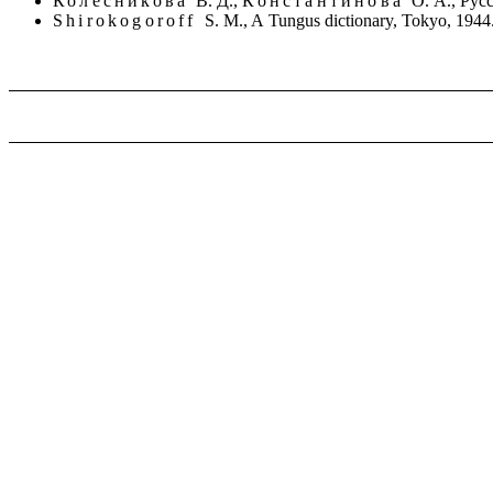
Колесникова
В. Д.,
Константинова
О. А., Рус
Shirokogoroff
S. M., A Tungus dictionary, Tokyo, 1944