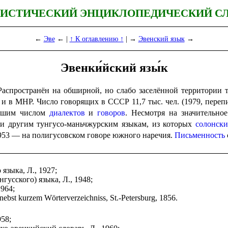
ИСТИЧЕСКИЙ ЭНЦИКЛОПЕДИЧЕСКИЙ С
←
Эве
← |
↑ К оглавлению ↑
| →
Эвенский язык
→
Эвенки́йский язы́к
 Распространён на обширной, но слабо заселённой территории
 в МНР. Число говорящих в СССР 11,7 тыс. чел. (1979, перепись
ольшим числом
диалектов
и
говоров
. Несмотря на значительно
е и другим тунгусо-маньчжурским языкам, из которых
солонск
1953 — на полигусовском говоре южного наречия.
Письменность
языка, Л., 1927;
гусского) языка, Л., 1948;
964;
ebst kurzem Wörterverzeichniss, St.-Petersburg, 1856.
958;