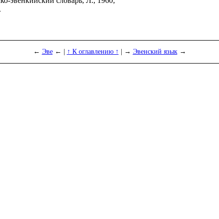
ско-эвенкийский словарь, Л., 1960;
.
←
Эве
← |
↑ К оглавлению ↑
| →
Эвенский язык
→