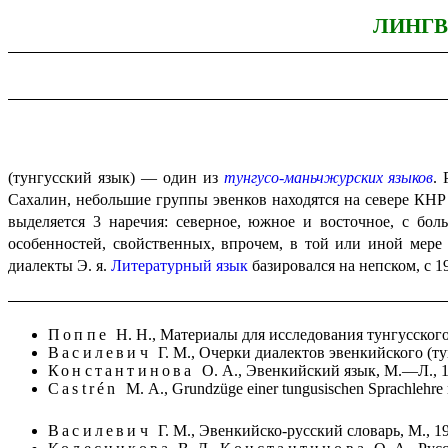
ЛИНГВ
(тунгусский язык) — один из
тунгусо-маньчжурских языков
.
Сахалин, небольшие группы эвенков находятся на севере КНР и
выделяется 3 наречия: северное, южное и восточное, с б
особенностей, свой­ствен­ных, впрочем, в той или иной мер
диалекты Э. я.
Литературный язык
базировался на непском, с 
Поппе
Н. Н., Материалы для исследования тунгусского 
Василевич
Г. М., Очерки диалектов эвенкийского (тун
Константинова
О. А., Эвенкийский язык, М.—Л., 1
Castrén
M. A., Grundzüge einer tungusischen Sprachlehre n
Василевич
Г. М., Эвенкийско-русский словарь, М., 1