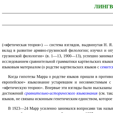
ЛИНГВ
(«яфетическая теория») — система взглядов, выдвинутая Н.
вклад в развитие армяно-грузинской филологии; изучил и о
грузинской филологии» (в. 1—13, 1900—13), успешно занима
исследованием сравнительной грамматики картвельских языков
языковым материалом (о родстве картвельских языков с
семитс
Когда гипотезы Марра о родстве языков пришли в противор
евро­пей­ское» языко­зна­ние устаревшим и несовместимым
«яфетическую теорию». Впервые эти взгляды были высказаны в
достижений
сравнительно-исторического языкознания
(см. та
языков, не связана исконным генети­че­ским единством, которо
В 1923—24 Марр усиленно занимался вопросами так наз