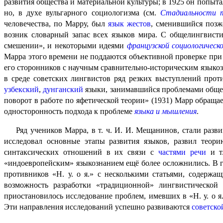
развития общества и материальной культуры; в 1925 он попыт
но, в духе вульгарного социологизма (см.
Стадиальности 
человечества, по Марру, был
язык жестов
, сменившийся позж
возник словарный запас всех языков мира. С обще­лингви­ст
смешении», и некоторыми идеями
французской социологическ
Марра этого времени не поддаются объективной проверке при
его сторонников с научным сравнительно-историческим языкоз
в среде советских лингвистов ряд резких выступлений проти
узбекский
,
дунган­ский
языки, занимав­ший­ся проблемами обще
поворот в работе по яфетиче­ской теории» (1931) Марр обращ
одно­сто­рон­ность подхода к проблеме
языка и мышления
.
Ряд учеников Марра, в т. ч. И. И. Мещанинов, стали раз
иссле­до­вал основные этапы развития языков, развил теор
синтаксических отношений в их связи с
частями речи
и т.
«индоевропейским» языкознанием ещё более осложнились. В газ
противников «Н. у. о я.» с несколькими статьями, содерж
возможность разработки «традици­он­ной» лингвистической
приостановилось исследование проблем, имевших в «Н. у. о
Эти направления иссле­до­ва­ний успешно развиваются
советско