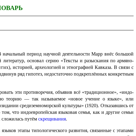
ЛОВАРЬ
 В начальный период научной деятельности Марр внёс большой
 литератур, основал серию «Тексты и разыскания по армяно-
гих), историей, археологией и этнографией Кавказа. В связи с
ыдвинув ряд гипотез, недостаточно подкреплённых конкрет­ным
ровать эти противоречия, объявив всё «традиционное», «индо­
скую теорию — так называемое «новое учение о языке», или
озидании средиземноморской культуры» (1920). Отказавшись от
том, что индо­евро­пей­ская языковая семья, как и другие семьи
 а сложилась путём
скрещивания
.
х языков этапы типологического развития, связанные с этапами