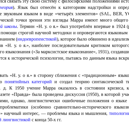
ался связать эту свою систему с философскими положениями ист
теория
). Язык был отнесён к категориям надстройки и опре
е звуковым языком в виде «четырёх элементов» (SAL, BER, Y
и­че­ской точки зрения эти взгляды Марра имеют много общего
ой школы
. Термин «Н. у. о я.» был употреблён впервые в 1924
 помощи строгой научной методики и опровергаются языковым 
нанием (
индоевропеистикой
), которое было обвинено в идеализ
в «Н. у. о я.», наиболее последовательным критиком которого
го языкознания («За марксистское языко­зна­ние», 1931), созд
ается к исторической психологии, пытаясь по данным языка вск
вивать «Н. у. о я.» в сторону сближения с «традиционным» яз
ию
понятийных категорий
и создал теорию синтакси­че­ской 
 д. К 1950 учение Марра оказалось в состоянии кризиса, 
ете «Правда» была проведена дискуссия (1950), в которой участ
ащими, однако, лингвистически ошибочные положения о языке 
 проблематики (особен­но сравнительно-исторического языко
 я.» научный интерес, — проблемы языка и мышления,
типологи
й лингвистикой
с конца 50‑х гг.