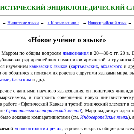
ИСТИЧЕСКИЙ ЭНЦИКЛОПЕДИЧЕСКИЙ С
←
Нилотские языки
← |
↑ К оглавлению ↑
| →
Новосирийский язык
→
«Но́вое уче́ние о языке́»
 Я. Марром по общим вопросам
языкознания
в 20—30‑х гг. 20 в.
публиковал ряд древнейших памятников армянской и грузинской
лся изучением
кавказских языков
(
картвельских
,
абхазского
и дру
 он обратился к поискам их родства с другими языками мира, в
кими
,
баскским
и др.).
ечие с данными научного языко­зна­ния, он попытался ликвиди
 с марксизмом, и построить совершенно новую лингви­сти­че­
 работе «Яфетический Кавказ и третий этнический элемент в с
кже
Сравнительно-исторический метод
), Марр выдвинул идею о 
е было доказано компаративистами (см.
Индоевропейские языки
),
ываемой
«палеонтологии речи»
, стремясь вскрыть общие для все