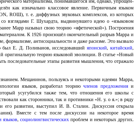
орического материализма, понимавшегося им, однако, упрощён­
делён как изначально классовое явление. Первичным языком
ON, ROШ), т. е. диффузных звуковых комплексов, из которых
 со взглядами Г. Шухардта, выдвинув­ше­го идею о «языковом
 (ранее Марр называл свою теорию «яфетической»). Построения
материалом. К 1926 произо­шёл окончательный разрыв Марра и
ме, формализме, антисоциальности и даже расизме. Это вызвало
 был Е. Д. Поливанов, иссле­до­вав­ший
японский
,
китайский
,
авший оригинальную теорию языковой эволюции. В статье «Новый
рыть последовательные этапы развития мышления, что отражало
ыкознанием. Мещанинов, пользуясь и некоторыми идеями Марра,
типологии языков, разработал теорию
членов предложения
и
который усугубился также тем, что отношения его школы с
вовали как сторонники, так и противники «Н. у. о я.»; в ряду
и его развитии, выступил И. В. Сталин. Дискуссия открыла
знания). Вместе с тем после дискуссии на некоторое время
и языков
,
социо­лингви­сти­че­ских
проблем и некоторых других.