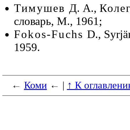
Тимушев
Д. А.,
Коле
словарь, М., 1961;
Fokos-Fuchs
D., Syrj
1959.
←
Коми
← |
↑ К оглавлени