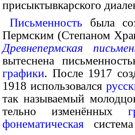
присыктывкарского диалек
Письменность
была соз
Пермским (Степаном Храпо
Древнепермская письмен
вытеснена письменност
графики
. После 1917 соз
1918 исполь­зо­вал­ся
русск
так называемый молодцов
тель­но изме­нён­ных
г
фонематическая
система 