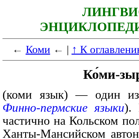
ЛИНГВИ
ЭНЦИКЛОПЕДИ
←
Коми
← |
↑ К оглавлени
Ко́ми-зы
(коми язык) — один 
Финно-пермские языки
).
частично на Кольском по
Ханты-Мансийском авто