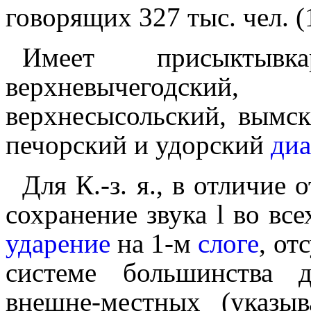
говорящих 327 тыс. чел. (
Имеет присыктывкар
верхневычегодски
верхнесысольский, вымск
печорский и удорский
ди
Для К.-з. я., в отличие
сохранение звука l во все
ударение
на 1‑м
слоге
, от
системе большин­ства 
внешне-местных (указы