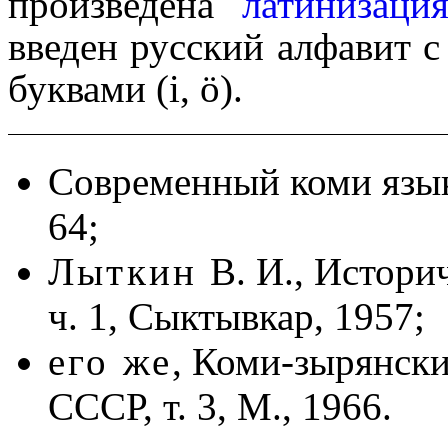
произведена
латини­за­ци
введен русский алфавит с н
буквами (і, ӧ).
Современный коми язы
64;
Лыткин
В. И., Истори
ч. 1, Сыктывкар, 1957;
его же
, Коми-зырянски
СССР, т. 3, М., 1966.