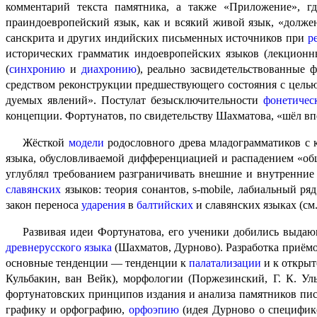
комментарий текста памятника, а также «Приложе­ние», гд
праиндоевропейский язык, как и всякий живой язык, «долже
санскрита и других индийских письменных источников при
р
исторических грамматик индоевропейских языков (лекционные
(
синхронию
и
диахронию
), реально засвидетельствованные 
средством реконструкции предшествующего состояния с целью
ду­е­мых явлений». Постулат безысклю­чи­тель­но­сти
фонети­че­
концепции. Фортунатов, по свидетельству Шахматова, «шёл впе
Жёсткой
модели
родословного древа младограмматиков с 
языка, обуслов­ли­ва­е­мой дифференциацией и распадением «
углублял требованием разграничивать внешние и внутренние
славянских
языков: теория сонантов,
s-mobile
, лабиальный ря
закон переноса
ударения
в
балтийских
и славян­ских языках (см
Развивая идеи Фортунатова, его ученики добились выдающ
древнерусского языка
(Шахматов, Дурново). Разработка приёмо
основные тенденции — тенденции к
палатализации
и к откры
Кульбакин, ван Вейк), морфологии (Поржезинский, Г. К. Ул
фортунатовских принципов издания и анализа памятников пись
графику и орфографию,
орфоэпию
(идея Дурново о специфи