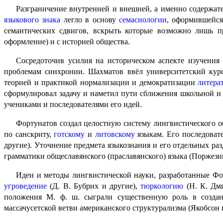
Разграничение внутренней и внешней, а именно содержате
языкового знака
легло в основу
семасиологии
, оформившейся
семантических сдвигов, вскрыть которые возможно лишь п
оформление) и с историей общества.
Сосредоточив усилия на историческом аспекте изучения
проблемам синхро­нии. Шахматов ввёл университетский курс
теорией и практикой нормали­за­ции и демократизации
литера
сформулировал задачу и наметил пути сближения школьной и 
учениками и последователями его идей.
Фортунатов создал целостную систему лингвистического об
по санскриту,
готскому
и
литовскому
языкам. Его последоват
другие). Уточнение предмета языкознания и его отдельных ра
грамматики общеславянского (праславян­ско­го) языка (Поржез
Идеи и методы лингвистической науки, разработанные Фор
угроведение
(Д. В. Бубрих и другие),
тюркологию
(Н. К. Дм
положе­ния М. ф. ш. сыграли существенную роль в созд
массачусетской ветви американского структу­ра­лиз­ма (Якобсон 