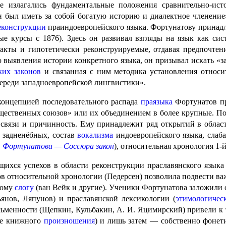
е излагались фундамен­таль­ные положения сравнительно-ис
н был иметь за собой богатую историю и диалектное членение
еконструкции
праиндо­евро­пей­ско­го языка. Фортунатову принад
 курсы с 1876). Здесь он развивал взгляды на язык как сист
факты и гипотетически реконструируемые, отдавая предпочтен
 выявления истории конкретного языка, он призывал искать «з
ских законов
и связанная с ним методика установ­ле­ния относи
реди западноевропейской лингви­сти­ки».
концепцией последовательного распада
праязыка
Фортунатов пр
общественных союзов» или их объединением в более крупные. П
 связи и причинность. Ему принадлежит ряд открытий в облас
д задненёбных, состав
вокализма
индоевропейского языка, слаб
.
Фортунатова — Соссюра закон
), относительная хронология 1‑
ихся успехов в области рекон­струк­ции праславянского языка
в относительной хронологии (Педерсен) позволила подвести важ
тому
слогу
(ван Вейк и другие). Ученики Фортунатова заложили 
ьянов, Ляпунов) и праславянской лексикологии (
этимо­ло­ги­че­
менности (Щепкин, Кульбакин, А. И. Яцимирский) привели к тр
ке книжного
произношения
) и лишь затем — собственно фонети