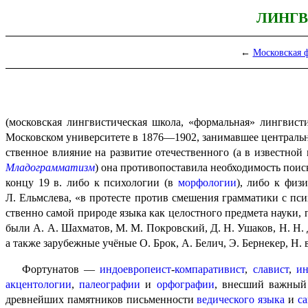
ЛИНГВ
←
Московская 
(московская лингвистическая школа, «формальная» лингвисти
Московском университете в 1876—1902, занимавшее централь
ствен­ное влияние на развитие отечественного (а в известно
Младограм­ма­тизм
) она противо­по­ста­ви­ла необходимость по
концу 19 в. либо к психологии (в
морфо­ло­гии
), либо к физ
Л. Ельмслева, «в протесте против смешения грамматики с псих
ствен­но самой природе языка как целостного предмета науки,
были А. А. Шахматов, М. М. Покровский, Д. Н. Ушаков, Н. Н. 
а также зарубежные учёные О. Брок, А. Белич, Э. Бернекер, Н. 
Фортунатов —
индоевропеист
-
компаративист
,
славист
,
ин
акценто­ло­гии
,
палео­гра­фии
и
орфографии
, внесший важный 
древней­ших памятников письменности
ведического языка
и
с