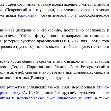
ми отдельного языка, а также представление о материальности
а (Покровский и его ученики) как учение о строгих законах
же языка (
синонимия
, семантическое
поле
, морфологическое
граничивая диахронию и синхронию, постепенно обращалась к
ом аспекте. Учёные фортунатовского направления занимались
й реформы русско­го правописания (1918). В 1889 Фортунатов
одного (русского) языка в школе, что было осуществлено его
ческие курсы общего и сравнительного языкознания, спецкурсы
дение (Томсон, Поржезинский, Ушаков, А. А. Реформатский и
кой и другие), сравнительной грамматики славянских языков и
литовского языка (Виноградов и другие).
иале русского и славянских языков, были перенесены в
финно-
ерманистику
(А. И. Смирницкий и другие). Фундаментальные
школы
и
Копенгагенского лингвистического кружка
, а также