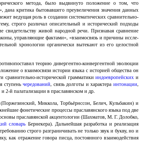
торического метода, было выдвинуто положение о том, что
», дана критика бытовавшего преувеличения значения данных
лежит ведущая роль в создании систематических сравни­тель­но-
ему, строго различал описательный и истори­че­ский подходы
ие свидетельству живой народной речи. Признавая сравнение
аконы, управляющие фактами», «взаимосвязь и причины иссле­
тельной хронологии органи­че­ски вытекают из его целостной
отивопоставил теорию дивергентно-конвергентной эволюции
оложение о взаимосвязи истории языка с историей общества он
ти сравнительно-исторической грамматики
индо­евро­пей­ских
и
ая ступень
чередований
, связь долготы и характера
интонации
,
й и 2‑й палатализации в праславянском и др.
 (Поржезинский, Миккола, Торбьёрнссон, Белич, Кульбакин) и
нейшие фонетические процессы праславян­ско­го языка под две
основы праславянской акцентологии (Шахматов, М. Г. Долобко,
ский
словарь
Бернекера). Дальнейшая разработка и реализация
ебованию строго разграничивать не только звук и букву, но и
ку, как отражение говора писца, постоянного взаимодействия