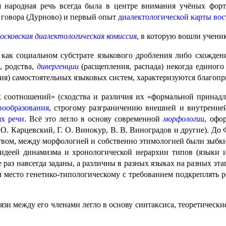
народная речь всегда была в центре внимания учёных форту
 говора (Дурново) и первый опыт
диалекто­ло­ги­че­ской карты
вос
осковская диалекто­ло­ги­че­ская комис­сия
, в кото­рую вошли учени
как социальном субстрате языкового дробле­ния либо схожден
, родства,
дивергенции
(расщепления, распада) некогда единого
я) самостоятельных языковых систем, характе­ри­зу­ют­ся благо­п
х соотношений» (сходства и различия их «формальной принад
вообразования
, строгому разграничению внешней и внутренне
ях речи
. Всё это легло в основу современной
морфологии
, офо
О. Карцевский, Г. О. Винокур, В. В. Виноградов и другие). До 
­ством, между морфологией и собственно этимологией были зыбк
 идеей динамизма и хронологической иерархии типов (языки
раз навсегда заданы, а различны в разных языках на разных этап
л место генетико-типологическому с требованием подкреплять 
язи между его членами легло в основу синтаксиса, теоретичес