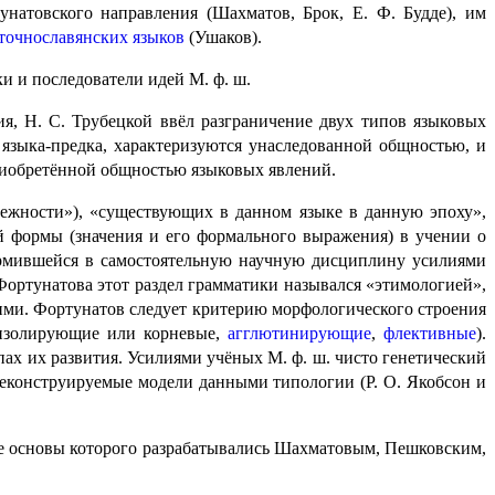
натовского направления (Шахматов, Брок, Е. Ф. Будде), им
точнославянских языков
(Ушаков).
ки и последователи идей М. ф. ш.
ия, Н. С. Трубецкой ввёл разграничение двух типов языковых
 языка-предка, характеризуются унаследованной общностью, и
ри­обре­тён­ной общностью языковых явлений.
лежности»), «существующих в данном языке в данную эпоху»,
й формы (значения и его формального выражения) в учении о
рмив­шей­ся в самостоятельную научную дисциплину усилиями
Фортунатова этот раздел грамматики назывался «этимологией»,
ими. Фортунатов следует критерию морфологического строения
 изолирующие или корневые,
агглюти­ни­ру­ю­щие
,
флективные
).
ах их развития. Усилиями учёных М. ф. ш. чисто генети­че­ский
реконструируемые модели данными типологии (Р. О. Якобсон и
кие основы которого разрабатывались Шахматовым, Пешковским,