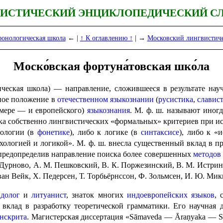
ИСТИЧЕСКИЙ ЭНЦИКЛОПЕДИЧЕСКИЙ С
фонологическая школа
← |
↑ К оглавлению ↑
| →
Московский лингвистич
Моско́вская фортуна́товская шко́ла
ческая школа) — направление, сложив­ше­е­ся в результате на
ное положение в
отечественном языкознании
(
русистика
,
славис
й мере — и европейского)
языко­зна­ния
. М. ф. ш. называют иногд
иска собственно лингви­сти­че­ских «формальных» критериев при ис
иологии (в
фонетике
), либо к логике (в
синтаксисе
), либо к «
ологией и логикой». М. ф. ш. внесла суще­ствен­ный вклад в про
 предопределив направ­ле­ние поиска более совершенных
методов
Дурново, А. М. Пешковский, В. К. Поржезинский, В. М. Истрин,
ван Вейк, Х. Педерсен, Т. Торбьёрнссон, Ф. Зольмсен, И. Ю. Мик
долог
и
литуанист
, знаток многих
индо­евро­пей­ских языков
, 
вклад в разработку теоре­ти­че­ской грамматики. Его научная
анскрита
. Магистерская диссертация «Sāmaveda — Āraṇyaka — Sa