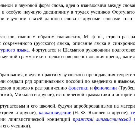
льной и звуковой форм слова, идея о взаимосвязи между слова
 в особую научную дисциплину в трудах учеников Фортунатов
ри изучении связей данного слова с другими словами того 
 языков, главным образом славянских, М. ф. ш., строго раз
 современного (русского) языка, описание языка в синхрон­н
турного языка
. Фортунатов и Шахматов руководили подготовко
научной грамматики с целью совершенствования преподавания р
разования, введя в практику вузовского преподавания теорети
ели создали ряд оригинальных пособий по введению в языкове
зделов привело к разграничению
фонетики
и
фонологии
(Трубец
инский, Миккола и другие), исторической грамматики и истории 
тунатовым и его школой, будучи апроби­ро­ван­ны­ми на матер
итриев и другие),
кавказоведение
(Н. Ф. Яковлев и другие),
г
ании лингвистической концепций
пражской лингвистической 
и его ученики).