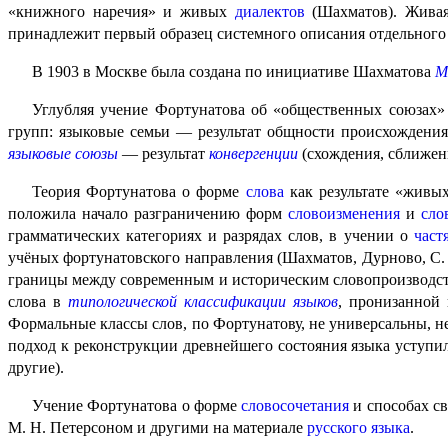
«книжного наречия» и живых
диалектов
(Шахматов). Живая 
принадлежит первый образец системного описания отдельного
В 1903 в Москве была создана по инициативе Шахматова
М
Углубляя учение Фортунатова об «общественных союзах» 
групп: языковые семьи — результат общности происхождения
языковые союзы
— результат
конвергенции
(схождения, сближени
Теория Фортунатова о форме
слова
как результате «живы
положила начало разграничению форм
словоизменения
и
сло
грамматических категориях и разрядах слов, в учении о
част
учёных фортунатовского направления (Шахматов, Дурново, С. 
границы между современным и историческим слово­про­из­вод
слова в
типологической классификации языков
, пронизанной
Формальные классы слов, по Фортунатову, не универсальны, не 
подход к реконструкции древнейшего состояния языка уступи
другие).
Учение Фортунатова о форме
словосочетания
и способах св
М. Н. Петерсоном и другими на материале
русского языка
.