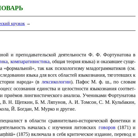
ЛОВАРЬ
еский кружок
→
учной и преподавательской деятельности Ф. Ф. Фортунатова в
тика
,
компаративистика
, общая теория языка) и оказавшее суще­
а «формальной», так как психологизму младо­грам­ма­ти­ков (см.
сле­до­ва­нии языка для всех областей языкознания, тяготевших к
истории народа» (в
лексико­ло­гии
). Пафос М. ф. ш., по словам
цесс осознания единства и целостности языко­зна­ния соответ­
и приёмов лингвистического анализа. Учениками Фортунатова
 В. Н. Щепкин, Б. М. Ляпунов, А. И. Томсон, С. М. Кульбакин,
кола, Й. Богдан, М. Мурко и другие.
специалист в области сравнительно-исторической фонетики и
 деятельность началась с изучения литовских
говоров
(1871) и
ṃhitā» (1875) включала в себя критическое издание, перевод и