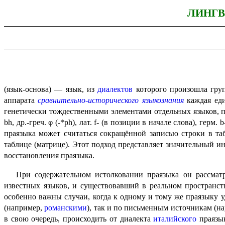
ЛИНГВ
(язык-основа) — язык, из
диалектов
которого произошла групп
аппарата
сравни­тель­но-истори­че­ско­го языко­зна­ния
каждая еди
генетически тожде­ствен­ны­ми элементами отдельных языков, 
bh, др.-греч. φ (-*ph), лат. f- (в позиции в начале слова), ге
праязыка может считаться сокращённой записью строки в та
таблице (матрице). Этот подход представ­ля­ет значи­тель­ны
восстановления праязыка.
При содержательном истолковании праязыка он рассматри
известных языков, и существовавший в реальном пространст
особенно важны случаи, когда к одному и тому же праязыку 
(например,
романскими
), так и по письмен­ным источникам (
в свою очередь, происходить от диалекта
италийского
праязык