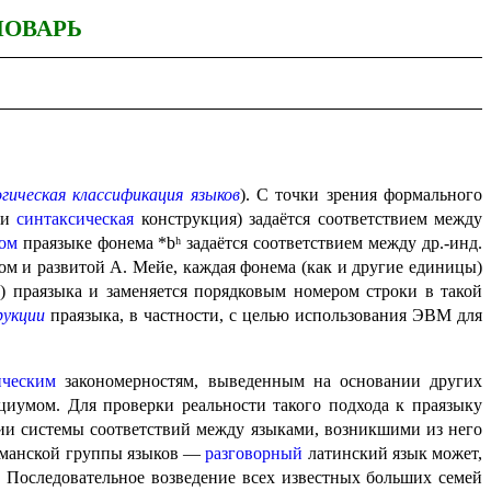
ЛОВАРЬ
огическая классификация языков
). С точки зрения формального
ли
синтаксическая
конструкция) задаётся соответ­стви­ем между
ком
праязыке фонема *bʰ задаётся соответствием между др.-инд.
ссюром и развитой А. Мейе, каждая фонема (как и другие единицы)
праязыка и заменя­ет­ся порядковым номером строки в такой
рукции
праязыка, в частности, с целью использования ЭВМ для
ическим
закономерностям, выведенным на основании других
циумом. Для проверки реальности такого подхода к праязыку
нии системы соответствий между языками, возникшими из него
оманской группы языков —
разговорный
латинский язык может,
. Последовательное возведение всех известных больших семей