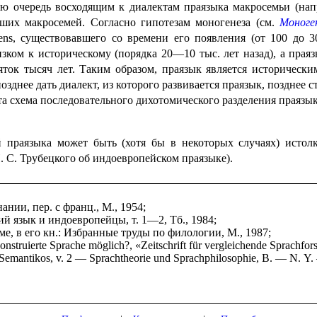
ою очередь восходящим к диалектам праязыка макросемьи (нап
ших макросемей. Согла­сно гипотезам моногенеза (см.
Моноге
ens
, существовавшего со времени его появления (от 100 до 3
изком к историческому (порядка 20—10 тыс. лет назад), а прая
есяток тысяч лет. Таким образом, праязык является историческ
 позднее дать диалект, из которого развивается праязык, позднее 
 Эта схема последовательного дихотомического разделения праязы
 праязыка может быть (хотя бы в некото­рых случаях) истол
. С. Трубецкого об индоевропейском праязыке).
нии, пер. с франц., М., 1954;
й язык и индоевропейцы, т. 1—2, Тб., 1984;
е, в его кн.: Избранные труды по филологии, М., 1987;
ekonstruierte Sprache möglich?, «Zeitschrift für vergleichende Sprachf
Semantikos, v. 2 — Sprachtheorie und Sprachphilosophie, B. — N. Y