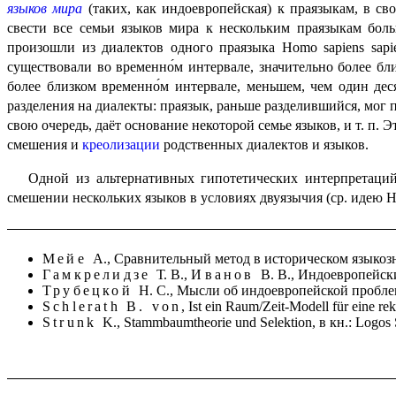
языков мира
(таких, как индоевропейская) к праязыкам, в св
свести все семьи языков мира к нескольким праязыкам боль
произошли из диалектов одного праязыка
Homo sapiens sapi
существовали во временно́м интервале, значительно более бл
более близком временно́м интер­ва­ле, меньшем, чем один д
разделения на диалекты: праязык, раньше разде­лив­ший­ся, мог
свою очередь, даёт основание некоторой семье языков, и т. п.
смешения и
креолизации
родственных диалектов и языков.
Одной из альтернативных гипотетических интерпретаций
смешении несколь­ких языков в условиях двуязычия (ср. идею Н
Мейе
А., Сравнительный метод в историческом языкозна
Гамкрелидзе
Т. В.,
Иванов
В. В., Индоевропейски
Трубецкой
Н. С., Мысли об индоевропейской проблем
Schlerath B. von
, Ist ein Raum/Zeit-Modell für eine r
Strunk
K., Stammbaumtheorie und Selektion,
в кн.:
Logos 