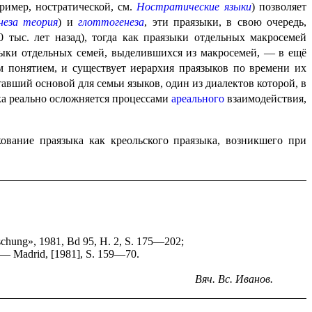
ример, ностратической, см.
Ностратические языки
) позволяет
неза теория
) и
глоттогенеза
, эти праязыки, в свою очередь,
0 тыс. лет назад), тогда как праязыки отдельных макросемей
зыки отдельных семей, выделившихся из макро­се­мей, — в ещё
им понятием, и существует иерархия праязыков по времени их
ставший основой для семьи языков, один из диалектов которой, в
ка реально осложняется процес­са­ми
ареального
взаимодействия,
кование праязыка как креольского праязыка, возникшего при
orschung», 1981, Bd 95, H. 2, S. 175—202;
. — Madrid, [1981], S. 159—70.
Вяч. Вс. Иванов.