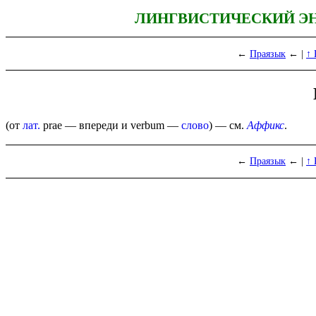
ЛИНГВИСТИЧЕСКИЙ Э
←
Праязык
← |
↑ 
(от
лат.
prae
— впереди и
verbum
—
слово
) — см.
Аффикс
.
←
Праязык
← |
↑ 