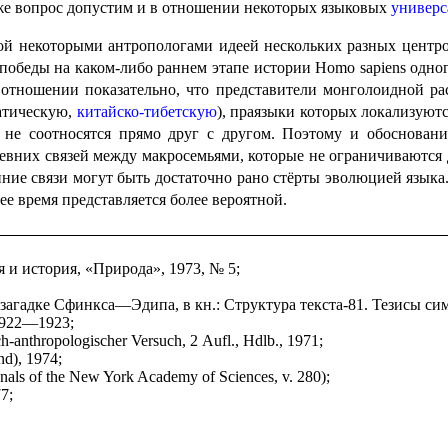
же вопрос допустим и в отноше­нии некото­рых языковых
универс
екото­ры­ми антропо­ло­га­ми идеей нескольких разных центров р
 победы на каком-либо раннем этапе истории
Homo sapiens
одног
тноше­нии показа­тель­но, что предста­ви­те­ли монголоидной 
ратическую,
китайско-тибетскую
), праязыки которых локализуются 
не соотно­сят­ся прямо друг с другом. Поэтому и обосновани
древних связей между макросемьями, которые не ограничиваются
анние связи могут быть достаточно рано стёрты эволюцией языка
щее время представляется более вероятной.
я и история, «Природа», 1973, № 5;
 загадке Сфинкса—Эдипа, в кн.: Структура текста-81. Тезисы сим
 1922—1923;
ch-anthropologischer Versuch, 2 Aufl., Hdlb., 1971;
nd), 1974;
nnals of the New York Academy of Sciences, v. 280);
7;