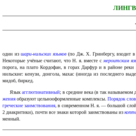
ЛИНГВ
один из
шари-нильских языков
(по Дж. Х. Гринбергу, входит в
Некоторые учёные считают, что Н. я. вместе с
мероитским яз
порога, на плато Кордофан, в горах Дарфур и в районе реки 
нильские: кенузи, донгола, махас (иногда из послед­не­го вы
мидоб, биркед.
Язык
агглютинативный
; в средние века (в так называемом
же­ния
образу­ют цельнооформленные комплексы.
Порядок сло
греческие
заим­ство­ва­ния
, в современ­ном Н. я. — большой сло
2 диакритики), почти все знаки которой заим­ство­ва­ны из
коптс
мен­ный.