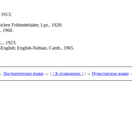
, 1913;
chen Frühmittelalter, Lpz., 1928;
, 1960.
L., 1923;
-English; English-Nubian, Camb., 1965.
←
Ностратические языки
← |
↑ К оглавлению ↑
| →
Нуристанские языки