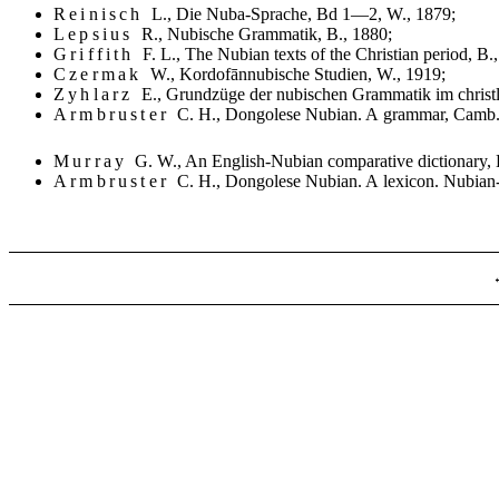
Reinisch
L., Die Nuba-Sprache, Bd 1—2, W., 1879;
Lepsius
R., Nubische Grammatik, B., 1880;
Griffith
F. L., The Nubian texts of the Christian period, B.
Czermak
W., Kordofānnubische Studien, W., 1919;
Zyhlarz
E., Grundzüge der nubischen Grammatik im christli
Armbruster
C. H., Dongolese Nubian. A grammar, Camb.
Murray
G. W., An English-Nubian comparative dictionary, 
Armbruster
C. H., Dongolese Nubian. A lexicon. Nubian