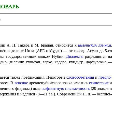
ЛОВАРЬ
→
ции А. Н. Такера и М. Брайан, относится к
нилотским языкам
.
ра­нён в долине Нила (АРЕ и Судан) — от города Асуан до 5‑го
был государ­ствен­ным языком Нубии.
Диалекты
разделяются на
аир, диллинг, гульфан, гарко, кадеро, кундугр, дарфур­ские —
ивается также префиксация. Некоторые
словосочетания
и
предло­
ловом. В
лексике
древненубийского языка имелись
египетские
и
временного фадиджа) имел
алфавитную
письменность
(29 знаков и
ер­жа­ния и надписи (8—11 вв.). Современный Н. я. — беспись­