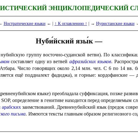
ИСТИЧЕСКИЙ ЭНЦИКЛОПЕДИЧЕСКИЙ С
←
Ностратические языки
← |
↑ К оглавлению ↑
| →
Нуристанские языки
Нуби́йский язы́к —
 нубийскую группу восточно-суданской ветви). По классифика
ыком
составляет одну из ветвей
афразийских языков
. Распро­ст
Атбара. Число говорящих около 2,14 млн. чел. С 6 по 14 вв. 
деляется ещё поддиалект фадиджа), и горные: кордофан­ские — д
 древненубийском языке) преобла­да­ла суффикса­ция, позже разв
в
SOP, определение в генитиве находится перед опреде­ля­е­мым с
й
арабских
заим­ство­ва­ний. Древне­ну­бий­ский язык (предок со
кого письма
. Имеются тексты главным образом религиозного сод