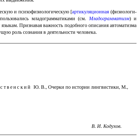
ческую и психофизиологическую [
артикуляционная
(физио­ло­ги­
поль­зо­ва­лись младограмматиками (см.
Младограмматизм
) и
м языкам. Признавая важность подобного описания автоматизма
дущую роль сознания в деятельности человека.
ественский
Ю. В., Очерки по истории лингвистики, М.,
В. И. Кодухов.