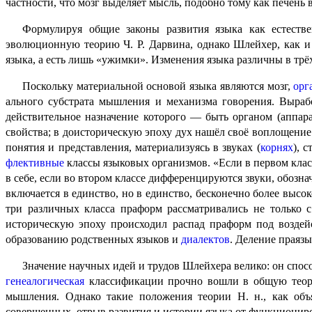
частности, что мозг выделяет мысль, подобно тому как печень в
Формулируя общие законы развития языка как естестве
эволюционную теорию Ч. Р. Дарвина, однако Шлейхер, как и д
языка, а есть лишь «ужимки». Изменения языка различны в трёх
Поскольку материальной основой языка являются мозг,
орг
аль­но­го субстрата мышления и механизма говорения. Выраб
действительное назначение которого — быть органом (аппар
свойства; в доисторическую эпоху дух нашёл своё воплощение 
понятия и представления, материализуясь в звуках (
корнях
), 
флективные
классы языковых организмов. «Если в первом класс
в себе, если во втором классе дифференцируются звуки, обозн
включается в единство, но в единство, бесконечно более высо
три различных класса праформ рассматривались не только 
историческую эпоху происходил распад праформ под возде
образованию родственных языков и
диалектов
. Деление праязы
Значение научных идей и трудов Шлейхера велико: он спо
генеа­ло­ги­че­ская
классификации прочно вошли в общую теори
мышления. Однако такие положения теории Н. н., как объя
совершенных, отрыв развития и истории языка от функциониро