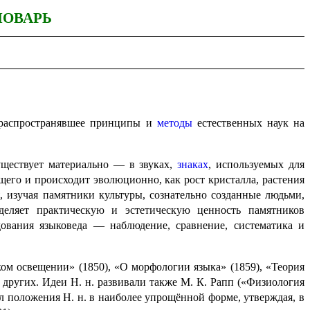
ЛОВАРЬ
 распространявшее принципы и
методы
естественных наук на
существует материально — в звуках,
знаках
, используемых для
щего и происходит эволюционно, как рост кристалла, растения
я, изучая памятники культуры, сознательно созданные людьми,
еляет практическую и эстетическую ценность памятников
ования языко­ве­да — наблюдение, сравне­ние, систематика и
ом освещении» (1850), «О морфологии языка» (1859), «Теория
 и других. Идеи Н. н. развивали также М. К. Рапп («Физиология
ал положения Н. н. в наиболее упрощённой форме, утверждая, в