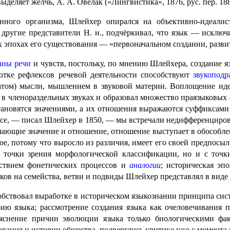
ыделяет жёлчь, А. А. Овелак («Лингвистика», 1876, рус. пер. 188
нного организма, Шлейхер опирался на объективно-идеалис
ругие представители Н. н., подчёркивал, что язык — исключи­т
 эпохах его суще­ство­ва­ния — «первоначальном создании, разви
аны речи
и чувств, постольку, по мнению Шлейхера, создание яз
отке рефлексов речевой деятельности способ­ству­ют
звукоподр
атом) мысли, мышлением в звуковой материи. Воплощение идеи 
в членораздельных звуках и образовал множество праязыковых ф
становятся значениями, а их отношения выражаются суффиксам
е, — писал Шлейхер в 1850, — мы встречали недиффе­рен­ци­ро­в
ачающие значение и отношение, отношение выступает в обособленн
кое, потому что выросло из различия, имеет его своей предпосыл
с точки зрения морфологической классификации, но и с точки
йствием фонетических процессов и
аналогии
; историческая эп
ков на семейства, ветви и подвиды Шлейхер представ­лял в вид
собствовал выработке в историческом языкознании принципа сис
ю языка; рассмотрение создания языка как очеловечивания 
снение причин эволюции языка только биологическими факто­р
вания и истории общества, подверглись критике уже с момента