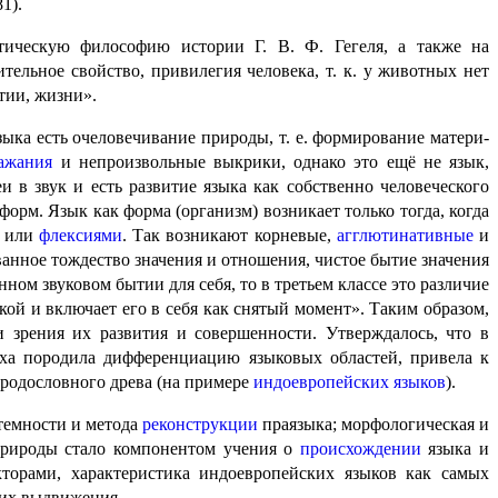
1).
тическую философию истории Г. В. Ф. Гегеля, а также на
ель­ное свойство, привилегия человека, т. к. у животных нет
тии, жизни».
ыка есть очеловечивание природы, т. е. формирование матери­
ажания
и непроизвольные выкрики, однако это ещё не язык,
в звук и есть развитие языка как собственно человеческого
орм. Язык как форма (организм) возникает только тогда, когда
и или
флексиями
. Так возникают корневые,
агглютинативные
и
ан­ное тождество значения и отноше­ния, чистое бытие значения
ом звуковом бытии для себя, то в третьем классе это различие
кой и включает его в себя как снятый момент». Таким образом,
 зрения их развития и совершенности. Утверждалось, что в
оха породила дифференциацию языковых областей, привела к
е родословного древа (на примере
индоевропейских языков
).
темности и метода
реконструкции
праязыка; морфологическая и
природы стало компонентом учения о
происхождении
языка и
а­ми, характе­ри­сти­ка индоевропейских языков как самых
 их выдвижения.