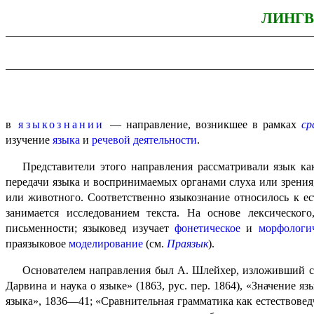
ЛИНГВ
в
языкознании
— направление, возникшее в рамках
ср
изучение
языка
и
речевой деятельности
.
Представители этого направления рассматривали язык как
передачи языка и воспринимаемых органами слуха или зрения,
или животного. Соответственно языкознание относилось к ест
занимается исследованием текста. На основе лексическог
письменности; языковед изучает
фонетическое
и
морфо­ло­ги­
праязыковое
моделирование
(см.
Праязык
).
Основателем направления был А. Шлейхер, изложивший св
Дарвина и наука о языке» (1863, рус. пер. 1864), «Значение я
языка», 1836—41; «Сравни­тель­ная грамматика как естествове