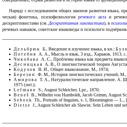
Наряду с исследованием общих законов развития языка, пр
че­ская) фонетика, психофизиология
речевого акта
и речевог
дескриптивистами (см.
Дескрип­тив­ная лингвистика
), в
психоли
речевых навыков, советские языковеды и психологи подчёрки
Дельбрюк
Б., Введение в изучение языка, в кн.:
Бул
Потебня
А. А., Мысль и язык, 3 изд., Харьков, 1913, с
Чикобава
А. С., Проблемы языка как предмета языкоз
Десницкая
А. В., О лингвистической теории Август
Кодухов
В. И., Общее языкознание, М., 1974;
Березин
Ф. М., История лингвистических учений, М.,
Амирова
Т. А., Натуралистическое направление. А. Ш
1975 (лит.);
Lefmann
S., August Schleicher, Lpz., 1870;
Beneš
B., Wilhelm von Humboldt, Jacob Grimm, August Schl
Sebeok
Th., Portraits of linguists, v. 1, Bloomington — L., 
Dietze
J., August Schleicher als Slawist. Sein Leben und se