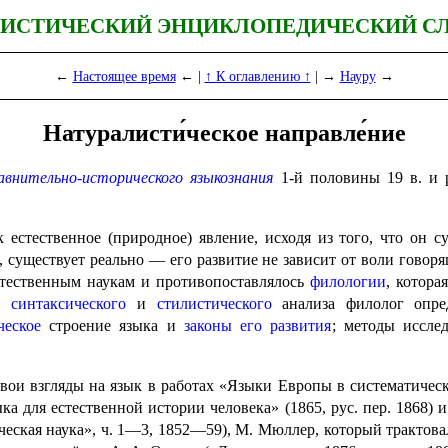
ИСТИЧЕСКИЙ ЭНЦИКЛОПЕДИЧЕСКИЙ С
←
Настоящее время
← |
↑ К оглавлению ↑
| →
Науру
→
Натуралисти́ческое направле́ние
авнительно-исторического языко­зна­ния
1‑й половины 19 в. и
 естественное (природное) явление, исходя из того, что он 
 существует реально — его развитие не зависит от воли говоря
ественным наукам и противо­по­став­ля­лось
филологии
, котора
о,
синтаксического
и
стилистического
анализа филолог опред
че­ское
строение языка и
законы его развития
; методы исслед
ои взгляды на язык в работах «Языки Европы в систематическ
зыка для естественной истории человека» (1865, рус. пер. 1868)
дческая наука», ч. 1—3, 1852—59), М. Мюллер, который трактов