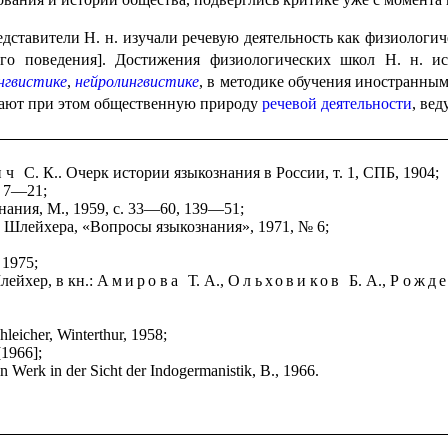
едставители Н. н. изучали речевую деятельность как физиологи
о поведения]. Достижения физио­ло­ги­че­ских школ Н. н. ис
нгвистике
,
нейролингвистике
, в методике обучения иностранны
вают при этом общественную природу
речевой деятель­но­сти
, ве
ич
С. К.. Очерк истории языкознания в России, т. 1, СПБ, 1904;
. 7—21;
нания, М., 1959, с. 33—60, 139—51;
а Шлейхера, «Вопросы языкознания», 1971, № 6;
 1975;
лейхер, в кн.:
Амирова
Т. А.,
Ольховиков
Б. А.,
Рожд
eicher, Winterthur, 1958;
[1966];
in Werk in der Sicht der Indogermanistik, B., 1966.